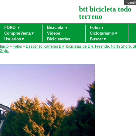
Identif
btt bicicleta todo
terreno
FORO ▼
Bicicleta ▼
Fotos▼
Compra/Venta▼
Videos
Cicloturismo▼
Usuarios▼
Bicicleterias
Buscar▼
Inicio
>
Fotos
>
Descenso, carreras DH, bicicletas de DH, Freeride, North Shore, S
Style.