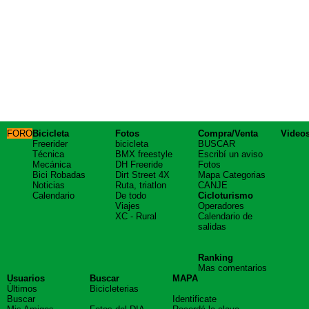
FORO
Bicicleta
Fotos
Compra/Venta
Video
Freerider
bicicleta
BUSCAR
Técnica
BMX freestyle
Escribí un aviso
Mecánica
DH Freeride
Fotos
Bici Robadas
Dirt Street 4X
Mapa Categorias
Noticias
Ruta, triatlon
CANJE
Calendario
De todo
Cicloturismo
Viajes
Operadores
XC - Rural
Calendario de
salidas
Ranking
Mas comentarios
Usuarios
Buscar
MAPA
Últimos
Bicicleterias
Buscar
Identificate