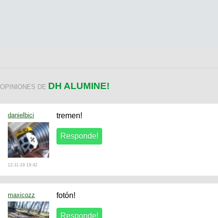
DH ALUMINE!
OPINIONES DE
danielbici
tremen!
12-11-19 19:42
maxicozz
fotón!