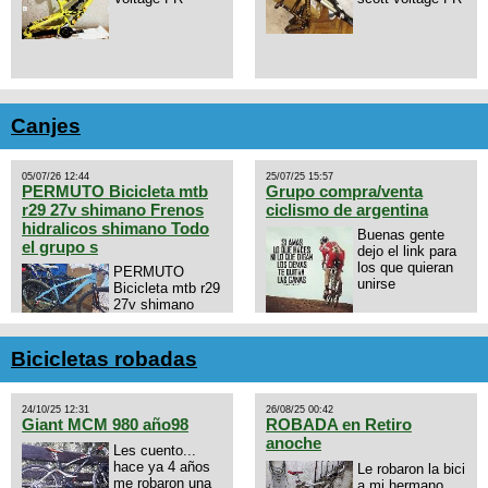
Canjes
05/07/26 12:44
25/07/25 15:57
PERMUTO Bicicleta mtb
Grupo compra/venta
r29 27v shimano Frenos
ciclismo de argentina
hidralicos shimano Todo
Buenas gente
el grupo s
dejo el link para
los que quieran
PERMUTO
unirse
Bicicleta mtb r29
27v shimano
Frenos hidralicos
https://chat.whatsapp.com/E4N
shimano Todo el grupo shimano
mode=ac_t
Talle s/m Permuto x pistera o
Bicicletas robadas
ruta talle s o m.
24/10/25 12:31
26/08/25 00:42
Giant MCM 980 año98
ROBADA en Retiro
anoche
Les cuento...
hace ya 4 años
Le robaron la bici
me robaron una
a mi hermano.