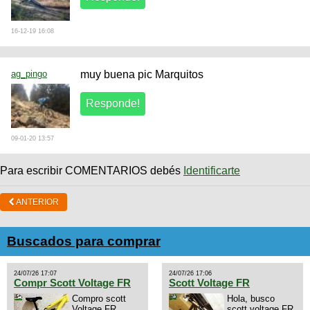
16-12-19 16:08
ag_pingo
muy buena pic Marquitos
09-01-20 13:57
Para escribir COMENTARIOS debés
Identificarte
ANTERIOR
Buscados para comprar
24/07/26 17:07
24/07/26 17:06
Compr Scott Voltage FR
Scott Voltage FR
Compro scott
Hola, busco
Voltage FR
scott voltage FR