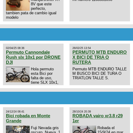
8V que este
perfecto,
tambien pata de cambio igual
modelo
02/04/25 08:36
26/02/25 13:54
Permuto Cannondale
PERMUTO MTB ENDURO
Rush slx 10x1 por DRONE
X BICI DE TRIA O
DJI
RUTERA
Hola permuto
Permuto MTB ENDURO TALLE
esta Bici por
M BUSCO BICI DE TURA O
falta de uso,
TRIATLON TALLE S.
tiene SLX 10x1,
llantas y frenos LX, Horquilla
Axon tope de gama con
bloqueo al manubrio y
amortiguador FOX permuto por
drone de la marca Dji, les dejo
mi numero al que le interesa
24/12/24 08:41
28/10/24 20:39
3434568861 saludos
Bici robada en Monte
ROBADA vairo xr3.8 r29
Grande
1er
Fuji Nevada gris
Robada el
oscuro. Nueva. 1
15/9/24 en mar