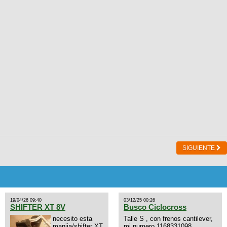
SIGUIENTE
19/04/26 09:40
03/12/25 00:26
SHIFTER XT 8V
Busco Ciclocross
necesito esta
Talle S , con frenos cantilever,
manija/shifter XT
mi numero 1168331098