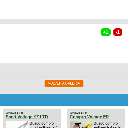
VOLVER A GALERIA
09/06/26 14:55
09/06/26 14:54
Scott Voltage YZ LTD
Compro Voltage FR
Busco compro
Busco compro
scott voltage YZ
Voltage FR en lo