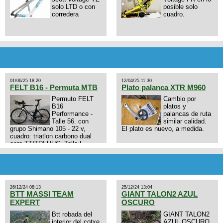
solo LTD o con
posible solo
corredera
cuadro.
01/06/25 18:20
12/04/25 11:30
FELT B16 - Permuta MTB
Plato palanca XTR M960
Permuto FELT
Cambio por
B16
platos y
Performance -
palancas de ruta
Talle 56. con
similar calidad.
grupo Shimano 105 - 22 v,
El plato es nuevo, a medida.
cuadro: triatlon carbono dual
aero TT/TRI UHC. Talle L.
9zhVk9wHFFzK7T345Kn?
Excelente estado. Permuta por
MTB.
26/12/24 08:13
25/12/24 13:04
BTT MASSI TEAM
GIANT TALON2 AZUL
EXPERT
OSCURO
Btt robada del
GIANT TALON2
interior del cotxe
AZUL OSCURO