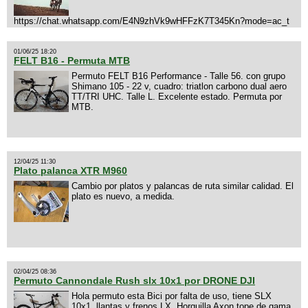
https://chat.whatsapp.com/E4N9zhVk9wHFFzK7T345Kn?mode=ac_t
01/06/25 18:20
FELT B16 - Permuta MTB
Permuto FELT B16 Performance - Talle 56. con grupo
Shimano 105 - 22 v, cuadro: triatlon carbono dual aero
TT/TRI UHC. Talle L. Excelente estado. Permuta por
MTB.
12/04/25 11:30
Plato palanca XTR M960
Cambio por platos y palancas de ruta similar calidad. El
plato es nuevo, a medida.
02/04/25 08:36
Permuto Cannondale Rush slx 10x1 por DRONE DJI
Hola permuto esta Bici por falta de uso, tiene SLX
10x1, llantas y frenos LX, Horquilla Axon tope de gama