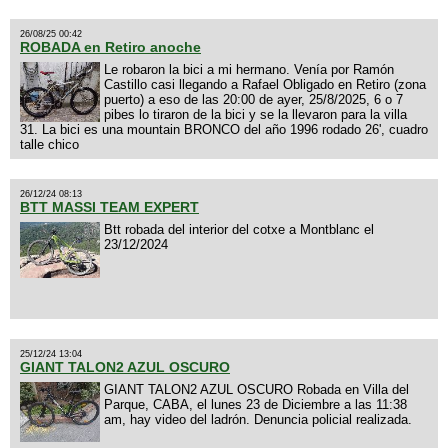
26/08/25 00:42
ROBADA en Retiro anoche
Le robaron la bici a mi hermano. Venía por Ramón
Castillo casi llegando a Rafael Obligado en Retiro (zona
puerto) a eso de las 20:00 de ayer, 25/8/2025, 6 o 7
pibes lo tiraron de la bici y se la llevaron para la villa
31. La bici es una mountain BRONCO del año 1996 rodado 26', cuadro
talle chico
26/12/24 08:13
BTT MASSI TEAM EXPERT
Btt robada del interior del cotxe a Montblanc el
23/12/2024
25/12/24 13:04
GIANT TALON2 AZUL OSCURO
GIANT TALON2 AZUL OSCURO Robada en Villa del
Parque, CABA, el lunes 23 de Diciembre a las 11:38
am, hay video del ladrón. Denuncia policial realizada.