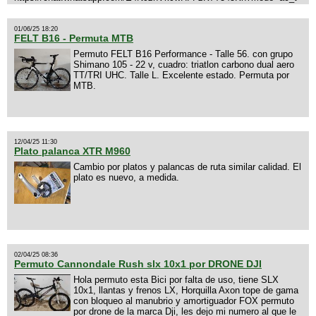
01/06/25 18:20
FELT B16 - Permuta MTB
Permuto FELT B16 Performance - Talle 56. con grupo
Shimano 105 - 22 v, cuadro: triatlon carbono dual aero
TT/TRI UHC. Talle L. Excelente estado. Permuta por
MTB.
12/04/25 11:30
Plato palanca XTR M960
Cambio por platos y palancas de ruta similar calidad. El
plato es nuevo, a medida.
02/04/25 08:36
Permuto Cannondale Rush slx 10x1 por DRONE DJI
Hola permuto esta Bici por falta de uso, tiene SLX
10x1, llantas y frenos LX, Horquilla Axon tope de gama
con bloqueo al manubrio y amortiguador FOX permuto
por drone de la marca Dji, les dejo mi numero al que le