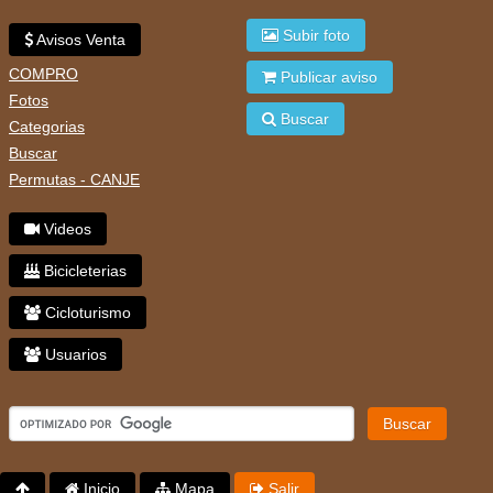
Subir foto
Avisos Venta
COMPRO
Publicar aviso
Fotos
Buscar
Categorias
Buscar
Permutas - CANJE
Videos
Bicicleterias
Cicloturismo
Usuarios
Buscar
Inicio
Mapa
Salir