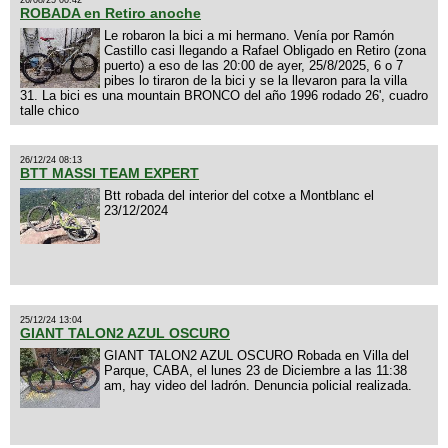
26/08/25 00:42
ROBADA en Retiro anoche
Le robaron la bici a mi hermano. Venía por Ramón
Castillo casi llegando a Rafael Obligado en Retiro (zona
puerto) a eso de las 20:00 de ayer, 25/8/2025, 6 o 7
pibes lo tiraron de la bici y se la llevaron para la villa
31. La bici es una mountain BRONCO del año 1996 rodado 26', cuadro
talle chico
26/12/24 08:13
BTT MASSI TEAM EXPERT
Btt robada del interior del cotxe a Montblanc el
23/12/2024
25/12/24 13:04
GIANT TALON2 AZUL OSCURO
GIANT TALON2 AZUL OSCURO Robada en Villa del
Parque, CABA, el lunes 23 de Diciembre a las 11:38
am, hay video del ladrón. Denuncia policial realizada.