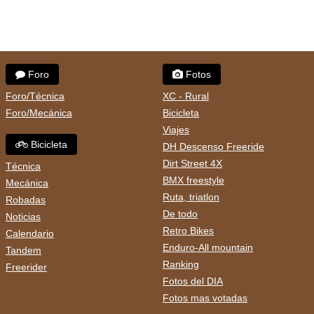
Foro
Fotos
Foro/Técnica
XC - Rural
Foro/Mecánica
Bicicleta
Viajes
Bicicleta
DH Descenso Freeride
Dirt Street 4X
Técnica
BMX freestyle
Mecánica
Ruta, triatlon
Robadas
De todo
Noticias
Retro Bikes
Calendario
Enduro-All mountain
Tandem
Ranking
Freerider
Fotos del DIA
Fotos mas votadas