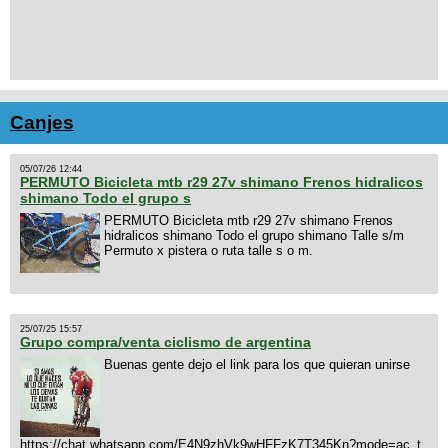
Canjes
05/07/26 12:44
PERMUTO Bicicleta mtb r29 27v shimano Frenos hidralicos
shimano Todo el grupo s
PERMUTO Bicicleta mtb r29 27v shimano Frenos
hidralicos shimano Todo el grupo shimano Talle s/m
Permuto x pistera o ruta talle s o m.
25/07/25 15:57
Grupo compra/venta ciclismo de argentina
Buenas gente dejo el link para los que quieran unirse
https://chat.whatsapp.com/E4N9zhVk9wHFFzK7T345Kn?mode=ac_t