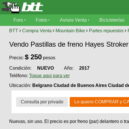
Foro
Foro
Fotos
Avisos Venta
Bicicleterías
Foro
Fotos
BTT
Compra Venta
Mountain Bike
Partes repuestos
Técnica
Vendo Pastillas de freno Hayes Stroker
Avisos
Mecánica
SUBÍ
Ventas
$
250
tu
Precio:
pesos
foto
Condición:
NUEVO
Año:
2017
Bicicleterías
SUBÍ
Teléfono:
Toque aqui para ver
Galeria
tu
Bicicletas
aviso
Ubicación:
Belgrano Ciudad de Buenos Aires Ciudad de
XC
Bicicletas
Videos
Buscar
Consulta por privado
Lo quiero COMPRAR y C
Bicicletas
Viajes
Ultimos
Cicloturismo
Tandem
Descenso
Fotos
Nuevas, sin uso. El precio es por freno (par) delantero o tr
Freerider
Dirt
Salidas
Usuarios
Categorias