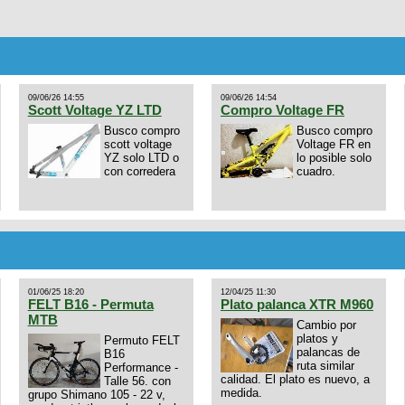
09/06/26 14:55
09/06/26 14:54
Scott Voltage YZ LTD
Compro Voltage FR
Busco compro
Busco compro
scott voltage
Voltage FR en
YZ solo LTD o
lo posible solo
con corredera
cuadro.
01/06/25 18:20
12/04/25 11:30
FELT B16 - Permuta
Plato palanca XTR M960
MTB
Cambio por
platos y
Permuto FELT
palancas de
B16
ruta similar
Performance -
calidad. El plato es nuevo, a
Talle 56. con
medida.
grupo Shimano 105 - 22 v,