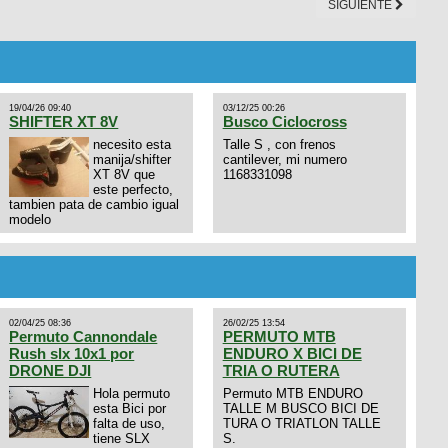
SIGUIENTE
19/04/26 09:40
03/12/25 00:26
SHIFTER XT 8V
Busco Ciclocross
necesito esta
Talle S , con frenos
manija/shifter
cantilever, mi numero
XT 8V que
1168331098
este perfecto,
tambien pata de cambio igual
modelo
02/04/25 08:36
26/02/25 13:54
Permuto Cannondale
PERMUTO MTB
Rush slx 10x1 por
ENDURO X BICI DE
DRONE DJI
TRIA O RUTERA
Hola permuto
Permuto MTB ENDURO
esta Bici por
TALLE M BUSCO BICI DE
falta de uso,
TURA O TRIATLON TALLE
tiene SLX
S.