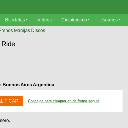
Bicicletas
Videos
Cicloturismo
Usuarios
Frenos Manijas Discos
 Ride
 Buenos Aires Argentina
ALIFICAR
Consejos para comprar en de forma segura
asero.