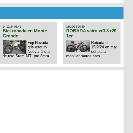
10x1, llantas y frenos LX,
Horquilla Axon tope de gama
con bloqueo al manubrio y
amortiguador FOX permuto
por drone de la marca Dji, les
dejo mi numero al que le
24/12/24 08:41
28/10/24 20:39
interesa 3434568861 saludos
Bici robada en Monte
ROBADA vairo xr3.8 r29
Grande
1er
Fuji Nevada
Robada el
gris oscuro.
15/9/24 en mar
Nueva. 1 día
del plata
de uso Stem MTI pro 8mm
manillar marca sars