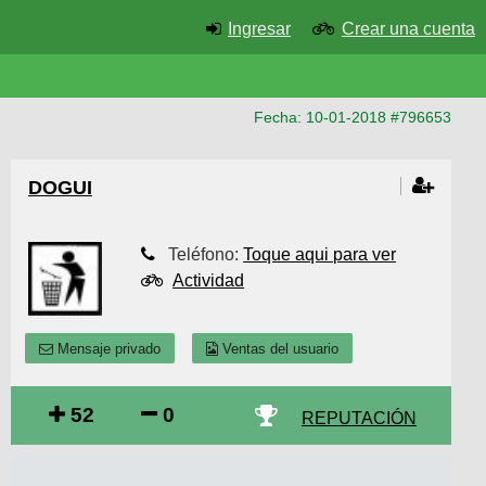
Ingresar
Crear una cuenta
Fecha: 10-01-2018 #796653
DOGUI
Teléfono:
Toque aqui para ver
Actividad
Mensaje privado
Ventas del usuario
52
0
REPUTACIÓN