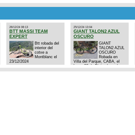
cuadro: triatlon carbono dual
E4N9zhVk9wHFFzK7T345Kn?
aero TT/TRI UHC. Talle L.
Excelente estado. Permuta
por MTB.
26/12/24 08:13
25/12/24 13:04
BTT MASSI TEAM
GIANT TALON2 AZUL
EXPERT
OSCURO
Btt robada del
GIANT
interior del
TALON2 AZUL
cotxe a
OSCURO
Montblanc el
Robada en
23/12/2024
Villa del Parque, CABA, el
lunes 23 de Diciembre a las
11:38 am, hay video del
ladrón. Denuncia policial
realizada.