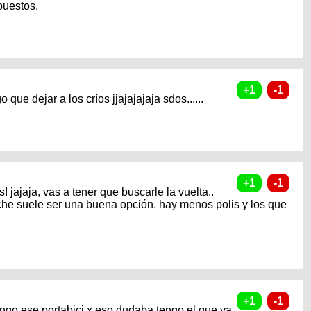
 puestos.
o que dejar a los críos jjajajajaja sdos......
 jajaja, vas a tener que buscarle la vuelta..
oche suele ser una buena opción. hay menos polis y los que
engo ese portabici x eso dudaba tengo el que va