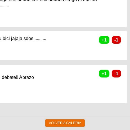
.....
ci jajaja sdos...........
 debate!! Abrazo
VOLVER A GALERIA