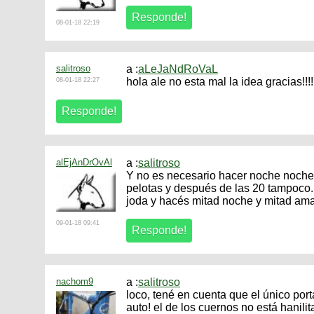
08-01-18 22:19
salitroso
a :
aLeJaNdRoVaL
hola ale no esta mal la idea gracias!!!!!
08-01-18 22:27
alEjAnDrOvAl
a :
salitroso
Y no es necesario hacer noche noche.
pelotas y después de las 20 tampoco. S
joda y hacés mitad noche y mitad ama
09-01-18 09:41
nachom9
a :
salitroso
loco, tené en cuenta que el único port
auto! el de los cuernos no está hanili