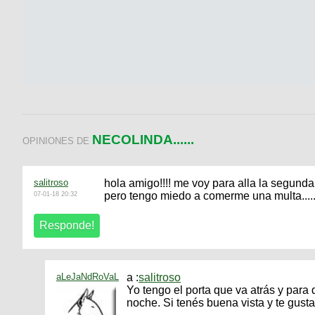
NECOLINDA......
OPINIONES DE
salitroso
hola amigo!!!! me voy para alla la segunda
pero tengo miedo a comerme una multa....
07-01-18 20:32
aLeJaNdRoVaL
a :
salitroso
Yo tengo el porta que va atrás y para 
noche. Si tenés buena vista y te gusta