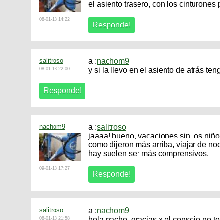
el asiento trasero, con los cinturones
08-01-18 14:22
salitroso
a :
nachom9
y si la llevo en el asiento de atrás teng
08-01-18 22:00
nachom9
a :
salitroso
jaaaa! bueno, vacaciones sin los niños!
como dijeron más arriba, viajar de n
hay suelen ser más comprensivos.
09-01-18 17:27
salitroso
a :
nachom9
hola nacho, gracias x el consejo no t
08-01-18 21:58