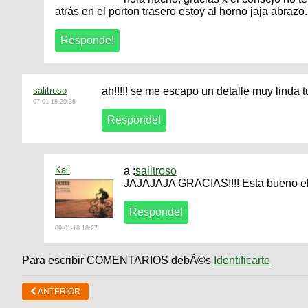
atrás en el porton trasero estoy al horno jaja abrazo....
salitroso
ah!!!!! se me escapo un detalle muy linda tu bi
07-01-18 20:36
Kali
a :
salitroso
JAJAJAJA GRACIAS!!!! Esta bueno el
09-01-18 18:27
Para escribir COMENTARIOS debÃ©s
Identificarte
ANTERIOR