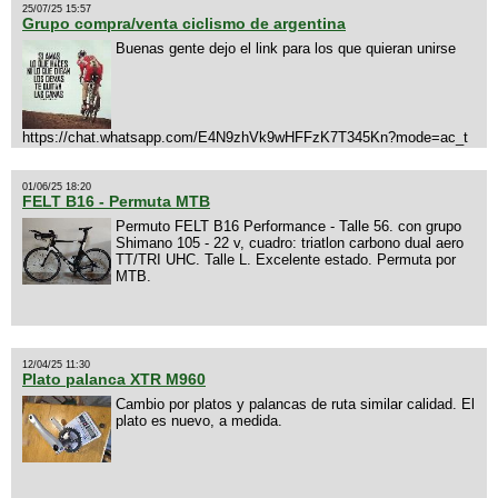
25/07/25 15:57
Grupo compra/venta ciclismo de argentina
Buenas gente dejo el link para los que quieran unirse
https://chat.whatsapp.com/E4N9zhVk9wHFFzK7T345Kn?mode=ac_t
01/06/25 18:20
FELT B16 - Permuta MTB
Permuto FELT B16 Performance - Talle 56. con grupo
Shimano 105 - 22 v, cuadro: triatlon carbono dual aero
TT/TRI UHC. Talle L. Excelente estado. Permuta por
MTB.
12/04/25 11:30
Plato palanca XTR M960
Cambio por platos y palancas de ruta similar calidad. El
plato es nuevo, a medida.