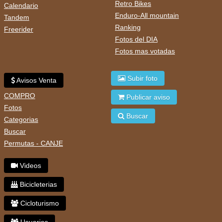
Retro Bikes
Calendario
Enduro-All mountain
Tandem
Ranking
Freerider
Fotos del DIA
Fotos mas votadas
Subir foto
Avisos Venta
COMPRO
Publicar aviso
Fotos
Buscar
Categorias
Buscar
Permutas - CANJE
Videos
Bicicleterias
Cicloturismo