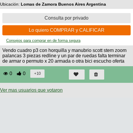
Técnica
Ubicación:
Lomas de Zamora Buenos Aires Argentina
BMX
Operadores
COMPRO
de
Mecánica
Últimos
Ruta,
cicloturismo
Consulta por privado
CANJE
triatlon
Robadas
Buscar
Relatos
Mi
Lo quiero COMPRAR y CALIFICAR
De
Noticias
de
Reputación
Mis
todo
viajes
Amigos
Consejos para comprar en de forma segura
Calendario
Mis
Retro
Foro
Compras
Actividad
Vendo cuadro p3 con horquilla y manubrio scott stem zoom
de
de
palancas 3 piezas redline y un par de ruedas falta terminar
Enduro
viajes
Mis
Amigos
de armar o permuto x 20 armada o otra bici escucho oferta
Ventas
Ranking
0
0
Fotos
Ver mas usuarios que votaron
del
DÍA
Fotos
mas
votadas