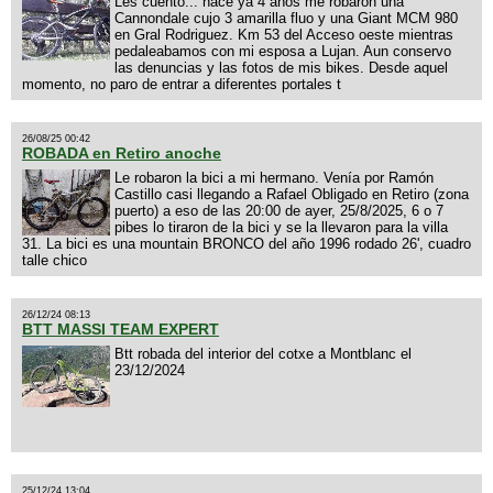
Les cuento... hace ya 4 años me robaron una
Cannondale cujo 3 amarilla fluo y una Giant MCM 980
en Gral Rodriguez. Km 53 del Acceso oeste mientras
pedaleabamos con mi esposa a Lujan. Aun conservo
las denuncias y las fotos de mis bikes. Desde aquel
momento, no paro de entrar a diferentes portales t
26/08/25 00:42
ROBADA en Retiro anoche
Le robaron la bici a mi hermano. Venía por Ramón
Castillo casi llegando a Rafael Obligado en Retiro (zona
puerto) a eso de las 20:00 de ayer, 25/8/2025, 6 o 7
pibes lo tiraron de la bici y se la llevaron para la villa
31. La bici es una mountain BRONCO del año 1996 rodado 26', cuadro
talle chico
26/12/24 08:13
BTT MASSI TEAM EXPERT
Btt robada del interior del cotxe a Montblanc el
23/12/2024
25/12/24 13:04