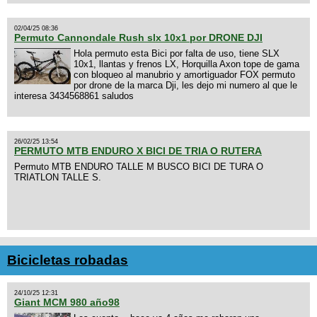
02/04/25 08:36
Permuto Cannondale Rush slx 10x1 por DRONE DJI
Hola permuto esta Bici por falta de uso, tiene SLX
10x1, llantas y frenos LX, Horquilla Axon tope de gama
con bloqueo al manubrio y amortiguador FOX permuto
por drone de la marca Dji, les dejo mi numero al que le
interesa 3434568861 saludos
26/02/25 13:54
PERMUTO MTB ENDURO X BICI DE TRIA O RUTERA
Permuto MTB ENDURO TALLE M BUSCO BICI DE TURA O
TRIATLON TALLE S.
Bicicletas robadas
24/10/25 12:31
Giant MCM 980 año98