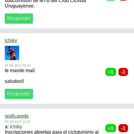
subcomisión de MTB del Club Ciclista
Uruguayense.
lchiky
07-06-2017 15:23
te mande mail
saludos!!
graficarode
07-06-2017 21:27
a:
lchiky
Inscripciones abiertas para el cicloturismo al