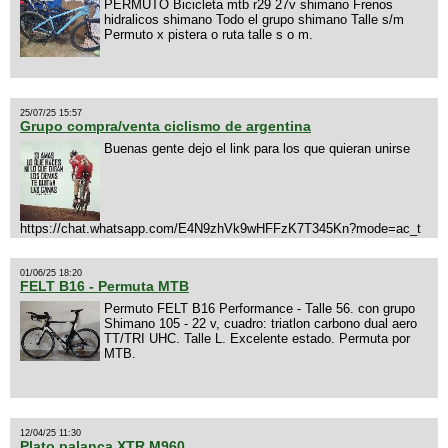
PERMUTO Bicicleta mtb r29 27v shimano Frenos
hidralicos shimano Todo el grupo shimano Talle s/m
Permuto x pistera o ruta talle s o m.
25/07/25 15:57
Grupo compra/venta ciclismo de argentina
Buenas gente dejo el link para los que quieran unirse
https://chat.whatsapp.com/E4N9zhVk9wHFFzK7T345Kn?mode=ac_t
01/06/25 18:20
FELT B16 - Permuta MTB
Permuto FELT B16 Performance - Talle 56. con grupo
Shimano 105 - 22 v, cuadro: triatlon carbono dual aero
TT/TRI UHC. Talle L. Excelente estado. Permuta por
MTB.
12/04/25 11:30
Plato palanca XTR M960