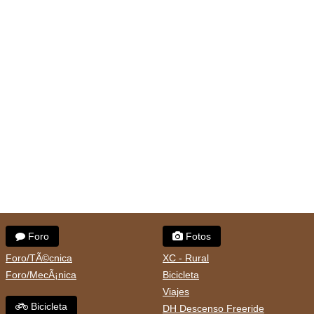
Foro
Fotos
Foro/TÃ©cnica
XC - Rural
Foro/MecÃ¡nica
Bicicleta
Viajes
Bicicleta
DH Descenso Freeride