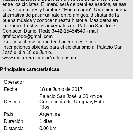
Categorias
BMX
Salidas
entre los ciclistas. El menú será de perniles asados, salsas
Usuarios
TÃ©cnica
varias con panes y fiambres "Porcomagro". Una muy buena
COMPRO
Ruta,
Operadores
alternativa de pasar un rato entre amigos, disfrutar de la
triatlon
de
MecÃ¡nica
buena música y conocer nuestra historia. Mas datos en
Ãšltimos
CANJE
cicloturismo
facebook: Festivales invernales del Palacio San José.
De
Robadas
Contacto: Daniel Rode 3442-15454540 - mail
Buscar
Mi
todo
Relatos
graficarode@gmail.com
ReputaciÃ³n
Noticias
de
Mis
Para inscribirse lo pueden hacer en este link:
Retro
viajes
Amigos
Inscripciones abiertas para el cicloturismo al Palacio San
Mis
Calendario
José el dia 18 de Junio.
Compras
Enduro
Foro
Actividad
www.encarrera.com.ar/cicloturismo
de
de
Mis
viajes
Amigos
Ventas
Principales características
Ranking
Operador
Fotos
Fecha
18 de Junio de 2017
del
Palacio San José, a 30 km de
DÃA
Destino
Concepción del Uruguay, Entre
Ríos
Fotos
Pais
Argentina
mas
Duración
1 dias
votadas
Distancia
0.00 km