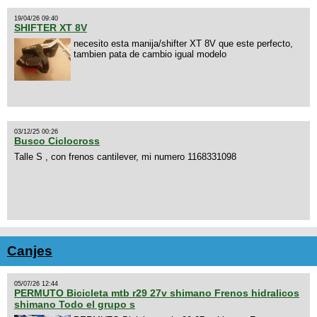
19/04/26 09:40
SHIFTER XT 8V
necesito esta manija/shifter XT 8V que este perfecto,
tambien pata de cambio igual modelo
03/12/25 00:26
Busco Ciclocross
Talle S , con frenos cantilever, mi numero 1168331098
Canjes
05/07/26 12:44
PERMUTO Bicicleta mtb r29 27v shimano Frenos hidralicos
shimano Todo el grupo s