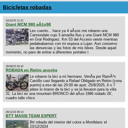
Bicicletas robadas
24/10/25 12:31
Giant MCM 980 aÃ±o98
Les cuento... hace ya 4 aÃ±os me robaron una
Cannondale cujo 3 amarilla fluo y una Giant MCM 980
en Gral Rodriguez. Km 53 del Acceso oeste mientras
pedaleabamos con mi esposa a Lujan. Aun conservo
las denuncias y las fotos de mis bikes. Desde aquel
momento, no paro de entrar a diferentes portales t
26/08/25 00:42
ROBADA en Retiro anoche
Le robaron la bici a mi hermano. VenÃ­a por RamÃ³n
Castillo casi llegando a Rafael Obligado en Retiro (zona
puerto) a eso de las 20:00 de ayer, 25/8/2025, 6 o 7
pibes lo tiraron de la bici y se la llevaron para la villa
31. La bici es una mountain BRONCO del aÃ±o 1996 rodado 26',
cuadro talle chico
26/12/24 08:13
BTT MASSI TEAM EXPERT
Btt robada del interior del cotxe a Montblanc el
23/12/2024