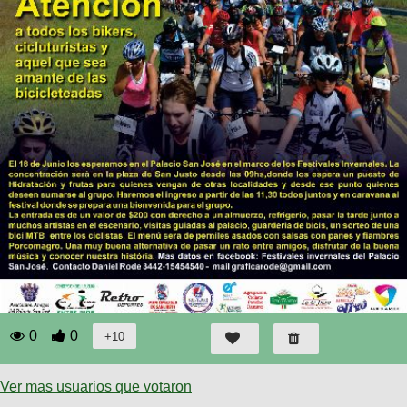
0
0
Ver mas usuarios que votaron