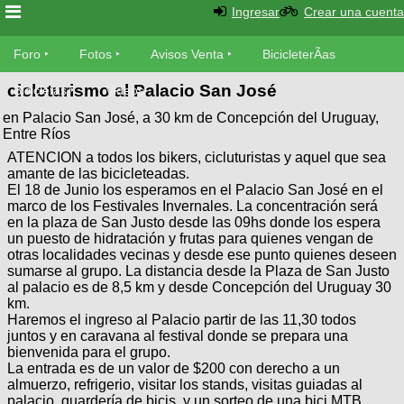
Ingresar
Crear una cuenta
Foro
Foro
Fotos
Avisos Venta
BicicleterÃ­as
cicloturismo al Palacio San José
Foro
Bicicletas
Videos
Fotos
en Palacio San José, a 30 km de Concepción del Uruguay,
TÃ©cnica
Entre Ríos
Avisos
MecÃ¡nica
ATENCION a todos los bikers, cicluturistas y aquel que sea
SUBÃ
Ventas
amante de las bicicleteadas.
tu foto
El 18 de Junio los esperamos en el Palacio San José en el
marco de los Festivales Invernales. La concentración será
BicicleterÃ­
en la plaza de San Justo desde las 09hs donde los espera
Galeria
SUBÃ
as
un puesto de hidratación y frutas para quienes vengan de
tu
otras localidades vecinas y desde ese punto quienes deseen
XC
aviso
sumarse al grupo. La distancia desde la Plaza de San Justo
Bicicletas
al palacio es de 8,5 km y desde Concepción del Uruguay 30
Bicicletas
km.
Buscar
Haremos el ingreso al Palacio partir de las 11,30 todos
Viajes
Videos
juntos y en caravana al festival donde se prepara una
Bicicletas
Ultimos
Descenso
bienvenida para el grupo.
Cicloturismo
La entrada es de un valor de $200 con derecho a un
Tandem
Fotos
Dirt
almuerzo, refrigerio, visitar los stands, visitas guiadas al
palacio, guardería de bicis, y un sorteo de una bici MTB
Freerider