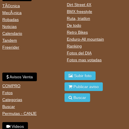
Dirt Street 4X
TÃ©cnica
BMX freestyle
MecÃ¡nica
Ruta, triatlon
Robadas
De todo
Noticias
Retro Bikes
Calendario
Enduro-All mountain
Tandem
Ranking
Freerider
Fotos del DIA
Fotos mas votadas
Subir foto
Avisos Venta
COMPRO
Publicar aviso
Fotos
Buscar
Categorias
Buscar
Permutas - CANJE
Videos