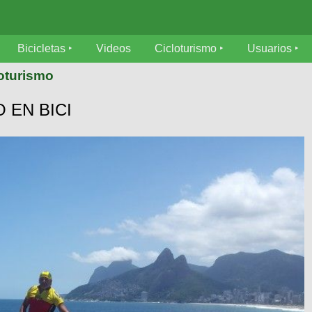
Bicicletas
Videos
Cicloturismo
Usuarios
loturismo
 EN BICI