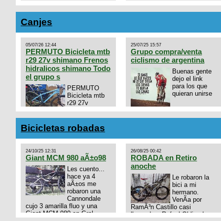
Canjes
05/07/26 12:44
25/07/25 15:57
PERMUTO Bicicleta mtb
Grupo compra/venta
r29 27v shimano Frenos
ciclismo de argentina
hidralicos shimano Todo
Buenas gente
el grupo s
dejo el link
para los que
PERMUTO
quieran unirse
Bicicleta mtb
r29 27v
shimano
https://chat.whatsapp.com/
Frenos hidralicos shimano
mode=ac_t
Todo el grupo shimano Talle
Bicicletas robadas
s/m Permuto x pistera o ruta
talle s o m.
24/10/25 12:31
26/08/25 00:42
Giant MCM 980 aÃ±o98
ROBADA en Retiro
anoche
Les cuento...
hace ya 4
Le robaron la
aÃ±os me
bici a mi
robaron una
hermano.
Cannondale
VenÃ­a por
cujo 3 amarilla fluo y una
RamÃ³n Castillo casi
Giant MCM 980 en Gral
llegando a Rafael Obligado en
Rodriguez. Km 53 del Acceso