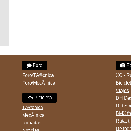
Foro
Fo
Foro/TÃ©cnica
XC - R
Foro/MecÃ¡nica
Bicicle
Viajes
Bicicleta
DH Des
Dirt St
TÃ©cnica
BMX fr
MecÃ¡nica
Ruta, tr
Robadas
De tod
Noticias