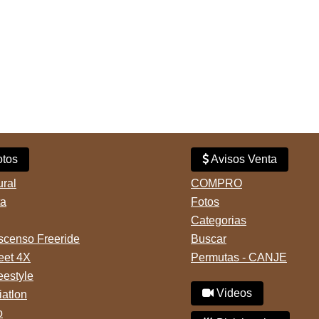
tos
Avisos Venta
ural
COMPRO
ta
Fotos
Categorias
censo Freeride
Buscar
reet 4X
Permutas - CANJE
eestyle
Videos
iatlon
o