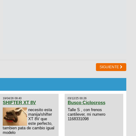
SIGUIENTE
19/04/26 09:40
03/12/25 00:26
SHIFTER XT 8V
Busco Ciclocross
necesito esta
Talle S , con frenos
manija/shifter
cantilever, mi numero
XT 8V que
1168331098
este perfecto,
tambien pata de cambio igual
modelo