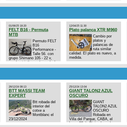
01/06/25 18:20
12/04/25 11:30
FELT B16 - Permuta
Plato palanca XTR M960
MTB
Cambio por
platos y
Permuto FELT
palancas de
B16
ruta similar
Performance -
calidad. El plato es nuevo, a
Talle 56. con
medida.
grupo Shimano 105 - 22 v,
cuadro: triatlon carbono dual
E4N9zhVk9wHFFzK7T345Kn?
aero TT/TRI UHC. Talle L.
Excelente estado. Permuta
por MTB.
26/12/24 08:13
25/12/24 13:04
BTT MASSI TEAM
GIANT TALON2 AZUL
EXPERT
OSCURO
Btt robada del
GIANT
interior del
TALON2 AZUL
cotxe a
OSCURO
Montblanc el
Robada en
23/12/2024
Villa del Parque, CABA, el
lunes 23 de Diciembre a las