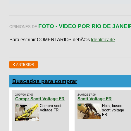
FOTO - VIDEO POR RIO DE JANEI
OPINIONES DE
Para escribir COMENTARIOS debÃ©s
Identificarte
ANTERIOR
Buscados para comprar
24/07/26 17:07
24/07/26 17:06
Compr Scott Voltage FR
Scott Voltage FR
Compro scott
Hola, busco
Voltage FR
scott voltage
FR