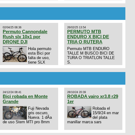
02/04/25 08:36
26/02/25 13:54
Permuto Cannondale
PERMUTO MTB
Rush slx 10x1 por
ENDURO X BICI DE
DRONE DJI
TRIA O RUTERA
Hola permuto
Permuto MTB ENDURO
esta Bici por
TALLE M BUSCO BICI DE
falta de uso,
TURA O TRIATLON TALLE
tiene SLX
S.
10x1, llantas y frenos LX,
Horquilla Axon tope de gama
con bloqueo al manubrio y
amortiguador FOX permuto
por drone de la marca Dji, les
dejo mi numero al que le
24/12/24 08:41
28/10/24 20:39
interesa 3434568861 saludos
Bici robada en Monte
ROBADA vairo xr3.8 r29
Grande
1er
Fuji Nevada
Robada el
gris oscuro.
15/9/24 en mar
Nueva. 1 dÃ­a
del plata
de uso Stem MTI pro 8mm
manillar marca sars