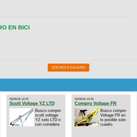
RO EN BICI
VOLVER A GALERIA
09/06/26 14:55
09/06/26 14:54
Scott Voltage YZ LTD
Compro Voltage FR
Busco compro
Busco compro
scott voltage
Voltage FR en
YZ solo LTD o
lo posible solo
con corredera
cuadro.