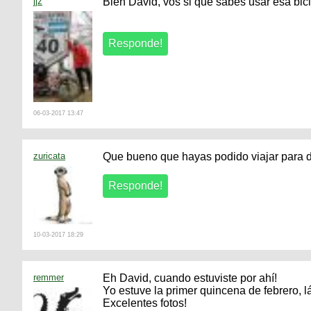
jjz
Bien David, vos si que sabes usar esa bici
06-03-2017 13:47
zuricata
Que bueno que hayas podido viajar para dis
10-03-2017 18:29
remmer
Eh David, cuando estuviste por ahí!
Yo estuve la primer quincena de febrero, l
Excelentes fotos!