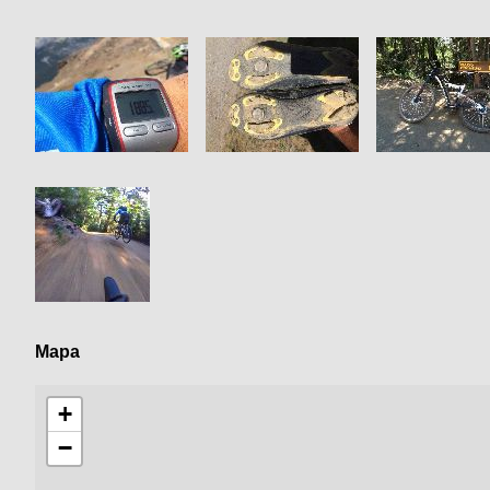
Mapa
+
−