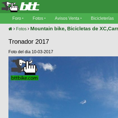
Foro
Foro
Fotos
Avisos Venta
Bicicleterías
Foro
Fotos
Mountain bike, Bicicletas de XC,Carr
Fotos
Técnica
Tronador 2017
Avisos
Mecánica
SUBÍ
Ventas
tu
Foto del dia 10-03-2017
foto
Bicicleterías
SUBÍ
Galeria
tu
Bicicletas
aviso
XC
Bicicletas
Videos
Buscar
Bicicletas
Viajes
Ultimos
Cicloturismo
Tandem
Descenso
Fotos
Freerider
Dirt
Salidas
Usuarios
Categorias