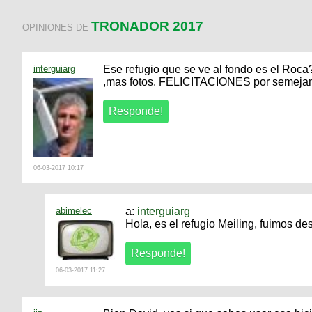
TRONADOR 2017
OPINIONES DE
interguiarg
Ese refugio que se ve al fondo es el Roc
,mas fotos. FELICITACIONES por semejante
06-03-2017 10:17
abimelec
a:
interguiarg
Hola, es el refugio Meiling, fuimos d
06-03-2017 11:27