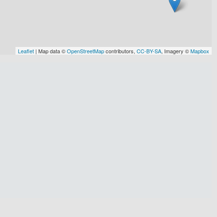
Leaflet
| Map data ©
OpenStreetMap
contributors,
CC-BY-SA
, Imagery ©
Mapbox