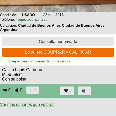
Técnica
BMX
Operadores
COMPRO
de
Mecánica
Últimos
Ruta,
Condición:
USADO
Año:
2016
cicloturismo
CANJE
triatlon
Teléfono:
Toque aqui para ver
Robadas
Buscar
Relatos
Ubicación:
Ciudad de Buenos Aires Ciudad de Buenos Aires
Mi
De
Noticias
de
Argentina
Reputación
Mis
todo
viajes
Amigos
Calendario
Mis
Retro
Consulta por privado
Foro
Compras
Actividad
de
de
Enduro
viajes
Lo quiero COMPRAR y CALIFICAR
Mis
Amigos
Ventas
Consejos para comprar en de forma segura
Ranking
Casco Louis Garneau
M 56-59cm
Fotos
Con su bolsa
del
DÍA
0
0
Fotos
mas
Ver mas usuarios que votaron
votadas