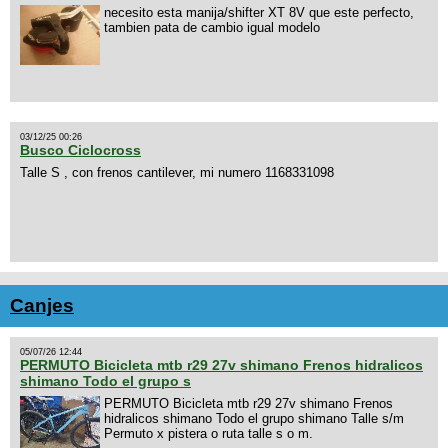
necesito esta manija/shifter XT 8V que este perfecto,
tambien pata de cambio igual modelo
03/12/25 00:26
Busco Ciclocross
Talle S , con frenos cantilever, mi numero 1168331098
Canjes
05/07/26 12:44
PERMUTO Bicicleta mtb r29 27v shimano Frenos hidralicos
shimano Todo el grupo s
PERMUTO Bicicleta mtb r29 27v shimano Frenos
hidralicos shimano Todo el grupo shimano Talle s/m
Permuto x pistera o ruta talle s o m.