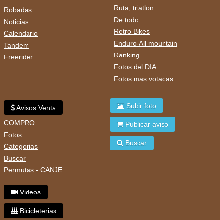
Ruta, triatlon
Robadas
De todo
Noticias
Retro Bikes
Calendario
Enduro-All mountain
Tandem
Ranking
Freerider
Fotos del DIA
Fotos mas votadas
Subir foto
Avisos Venta
COMPRO
Publicar aviso
Fotos
Buscar
Categorias
Buscar
Permutas - CANJE
Videos
Bicicleterias