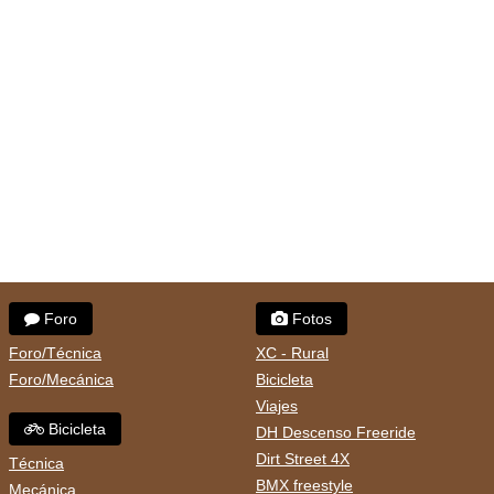
Foro
Fotos
Foro/Técnica
XC - Rural
Foro/Mecánica
Bicicleta
Viajes
Bicicleta
DH Descenso Freeride
Dirt Street 4X
Técnica
BMX freestyle
Mecánica