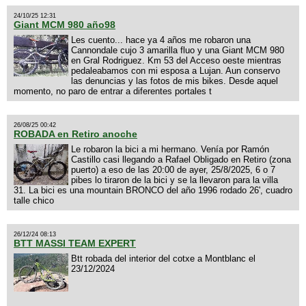
24/10/25 12:31
Giant MCM 980 año98
Les cuento... hace ya 4 años me robaron una
Cannondale cujo 3 amarilla fluo y una Giant MCM 980
en Gral Rodriguez. Km 53 del Acceso oeste mientras
pedaleabamos con mi esposa a Lujan. Aun conservo
las denuncias y las fotos de mis bikes. Desde aquel
momento, no paro de entrar a diferentes portales t
26/08/25 00:42
ROBADA en Retiro anoche
Le robaron la bici a mi hermano. Venía por Ramón
Castillo casi llegando a Rafael Obligado en Retiro (zona
puerto) a eso de las 20:00 de ayer, 25/8/2025, 6 o 7
pibes lo tiraron de la bici y se la llevaron para la villa
31. La bici es una mountain BRONCO del año 1996 rodado 26', cuadro
talle chico
26/12/24 08:13
BTT MASSI TEAM EXPERT
Btt robada del interior del cotxe a Montblanc el
23/12/2024