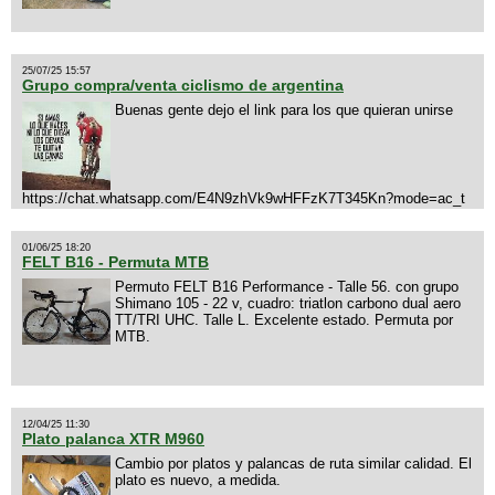
25/07/25 15:57
Grupo compra/venta ciclismo de argentina
Buenas gente dejo el link para los que quieran unirse
https://chat.whatsapp.com/E4N9zhVk9wHFFzK7T345Kn?mode=ac_t
01/06/25 18:20
FELT B16 - Permuta MTB
Permuto FELT B16 Performance - Talle 56. con grupo
Shimano 105 - 22 v, cuadro: triatlon carbono dual aero
TT/TRI UHC. Talle L. Excelente estado. Permuta por
MTB.
12/04/25 11:30
Plato palanca XTR M960
Cambio por platos y palancas de ruta similar calidad. El
plato es nuevo, a medida.