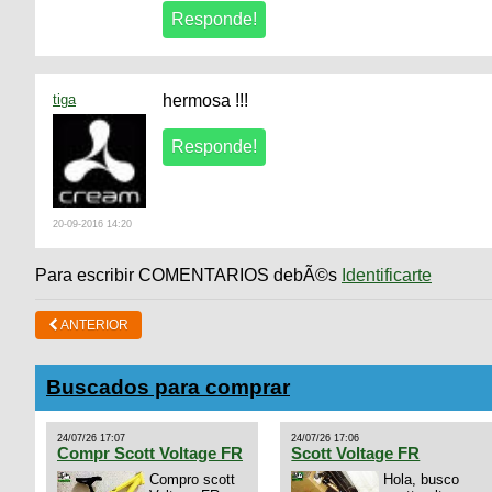
tiga
hermosa !!!
20-09-2016 14:20
Para escribir COMENTARIOS debÃ©s
Identificarte
ANTERIOR
Buscados para comprar
24/07/26 17:07
24/07/26 17:06
Compr Scott Voltage FR
Scott Voltage FR
Compro scott
Hola, busco