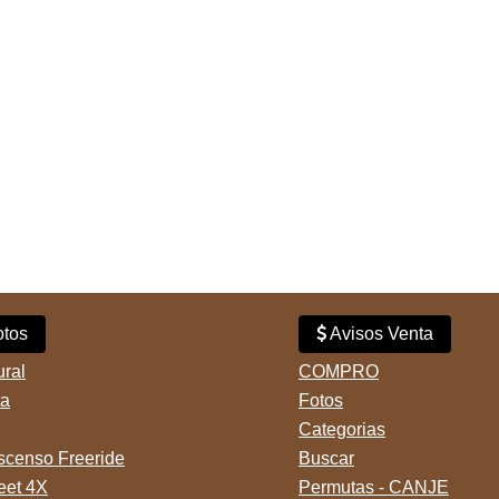
tos
Avisos Venta
ural
COMPRO
ta
Fotos
Categorias
censo Freeride
Buscar
reet 4X
Permutas - CANJE