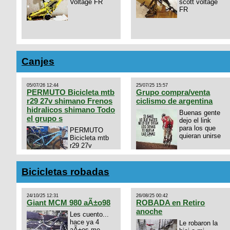
Voltage FR
scott voltage
FR
Canjes
05/07/26 12:44
25/07/25 15:57
PERMUTO Bicicleta mtb
Grupo compra/venta
r29 27v shimano Frenos
ciclismo de argentina
hidralicos shimano Todo
Buenas gente
el grupo s
dejo el link
para los que
PERMUTO
quieran unirse
Bicicleta mtb
r29 27v
shimano
https://chat.whatsapp.com/
Frenos hidralicos shimano
mode=ac_t
Todo el grupo shimano Talle
Bicicletas robadas
s/m Permuto x pistera o ruta
talle s o m.
24/10/25 12:31
26/08/25 00:42
Giant MCM 980 aÃ±o98
ROBADA en Retiro
anoche
Les cuento...
hace ya 4
Le robaron la
aÃ±os me