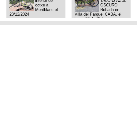
interior del
TALON2 AZUL
cotxe a
OSCURO
Montblanc el
Robada en
23/12/2024
Villa del Parque, CABA, el
lunes 23 de Diciembre a las
11:38 am, hay video del
ladrÃ³n. Denuncia policial
realizada.