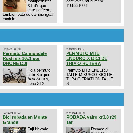
manija/shifter
cantilever, mi numero
XT 8V que
1168331098
este perfecto,
tambien pata de cambio igual
modelo
02/04/25 08:36
26/02/25 13:54
Permuto Cannondale
PERMUTO MTB
Rush slx 10x1 por
ENDURO X BICI DE
DRONE DJI
TRIA O RUTERA
Hola permuto
Permuto MTB ENDURO
esta Bici por
TALLE M BUSCO BICI DE
falta de uso,
TURA O TRIATLON TALLE
tiene SLX
S.
10x1, llantas y frenos LX,
Horquilla Axon tope de gama
con bloqueo al manubrio y
amortiguador FOX permuto
por drone de la marca Dji, les
dejo mi numero al que le
24/12/24 08:41
28/10/24 20:39
interesa 3434568861 saludos
Bici robada en Monte
ROBADA vairo xr3.8 r29
Grande
1er
Fuji Nevada
Robada el