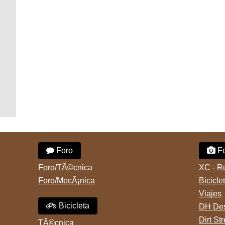
Foro
Fo
Foro/TÃ©cnica
XC - R
Foro/MecÃ¡nica
Bicicle
Viajes
Bicicleta
DH Des
Dirt St
TÃ©cnica