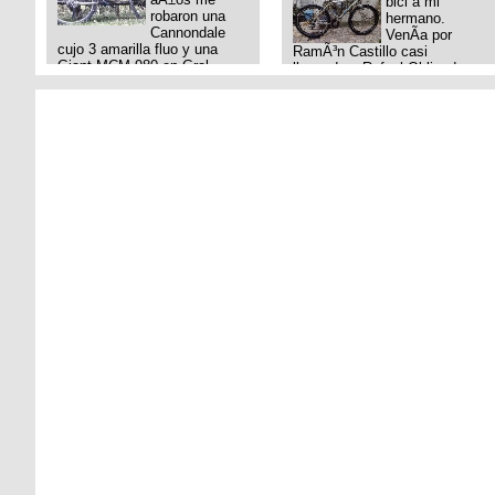
bici a mi
robaron una
hermano.
Cannondale
VenÃ­a por
cujo 3 amarilla fluo y una
RamÃ³n Castillo casi
Giant MCM 980 en Gral
llegando a Rafael Obligado en
Rodriguez. Km 53 del Acceso
Retiro (zona puerto) a eso de
oeste mientras
las 20:00 de ayer, 25/8/2025,
pedaleabamos con mi esposa
6 o 7 pibes lo tiraron de la
a Lujan. Aun conservo las
bici y se la llevaron para la
denuncias y las fotos de mis
villa 31. La bici es una
bikes. Desde aquel momento,
mountain BRONCO del aÃ±o
no paro de entrar a diferentes
1996 rodado 26', cuadro talle
portales t
chico