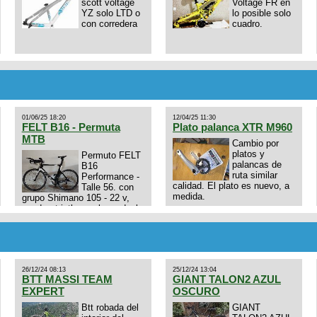
scott voltage
Voltage FR en
YZ solo LTD o
lo posible solo
con corredera
cuadro.
01/06/25 18:20
12/04/25 11:30
FELT B16 - Permuta
Plato palanca XTR M960
MTB
Cambio por
platos y
Permuto FELT
palancas de
B16
ruta similar
Performance -
calidad. El plato es nuevo, a
Talle 56. con
medida.
grupo Shimano 105 - 22 v,
cuadro: triatlon carbono dual
E4N9zhVk9wHFFzK7T345Kn?
aero TT/TRI UHC. Talle L.
Excelente estado. Permuta
por MTB.
26/12/24 08:13
25/12/24 13:04
BTT MASSI TEAM
GIANT TALON2 AZUL
EXPERT
OSCURO
Btt robada del
GIANT