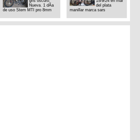
gris oscuro.
15/9/24 en mar
Nueva. 1 dÃ­a
del plata
de uso Stem MTI pro 8mm
manillar marca sars