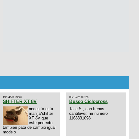
19/04/26 09:40
03/12/25 00:26
SHIFTER XT 8V
Busco Ciclocross
necesito esta
Talle S , con frenos
manija/shifter
cantilever, mi numero
XT 8V que
1168331098
este perfecto,
tambien pata de cambio igual
modelo