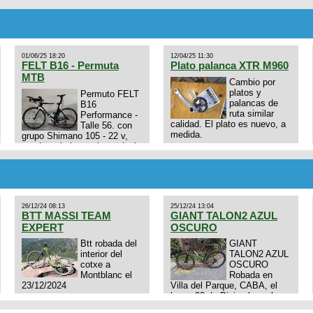
01/06/25 18:20
12/04/25 11:30
FELT B16 - Permuta
Plato palanca XTR M960
MTB
Cambio por
platos y
Permuto FELT
palancas de
B16
ruta similar
Performance -
calidad. El plato es nuevo, a
Talle 56. con
medida.
grupo Shimano 105 - 22 v,
cuadro: triatlon carbono dual
E4N9zhVk9wHFFzK7T345Kn?
aero TT/TRI UHC. Talle L.
Excelente estado. Permuta
por MTB.
26/12/24 08:13
25/12/24 13:04
BTT MASSI TEAM
GIANT TALON2 AZUL
EXPERT
OSCURO
Btt robada del
GIANT
interior del
TALON2 AZUL
cotxe a
OSCURO
Montblanc el
Robada en
23/12/2024
Villa del Parque, CABA, el
lunes 23 de Diciembre a las
11:38 am, hay video del