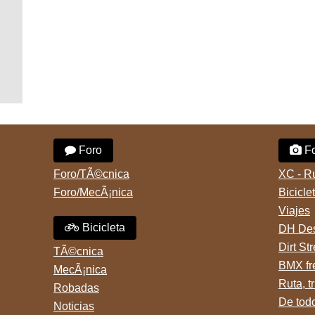
Foro
Fo
Foro/TÃ©cnica
XC - R
Foro/MecÃ¡nica
Bicicle
Viajes
Bicicleta
DH Des
Dirt St
TÃ©cnica
BMX fr
MecÃ¡nica
Ruta, tr
Robadas
De tod
Noticias