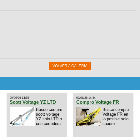
VOLVER A GALERIA
09/06/26 14:55
09/06/26 14:54
Scott Voltage YZ LTD
Compro Voltage FR
Busco compro
Busco compro
scott voltage
Voltage FR en
YZ solo LTD o
lo posible solo
con corredera
cuadro.