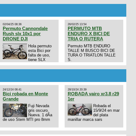
02/04/25 08:36
26/02/25 13:54
Permuto Cannondale
PERMUTO MTB
Rush slx 10x1 por
ENDURO X BICI DE
DRONE DJI
TRIA O RUTERA
Hola permuto
Permuto MTB ENDURO
esta Bici por
TALLE M BUSCO BICI DE
falta de uso,
TURA O TRIATLON TALLE
tiene SLX
S.
10x1, llantas y frenos LX,
Horquilla Axon tope de gama
con bloqueo al manubrio y
amortiguador FOX permuto
por drone de la marca Dji, les
dejo mi numero al que le
24/12/24 08:41
28/10/24 20:39
interesa 3434568861 saludos
Bici robada en Monte
ROBADA vairo xr3.8 r29
Grande
1er
Fuji Nevada
Robada el
gris oscuro.
15/9/24 en mar
Nueva. 1 dÃ­a
del plata
de uso Stem MTI pro 8mm
manillar marca sars