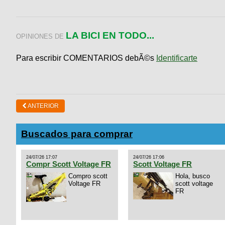
LA BICI EN TODO...
OPINIONES DE
Para escribir COMENTARIOS debÃ©s
Identificarte
ANTERIOR
Buscados para comprar
24/07/26 17:07
24/07/26 17:06
Compr Scott Voltage FR
Scott Voltage FR
Compro scott
Hola, busco
Voltage FR
scott voltage
FR