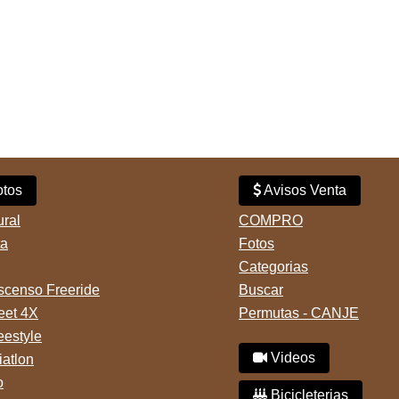
tos
Avisos Venta
ural
COMPRO
ta
Fotos
Categorias
censo Freeride
Buscar
reet 4X
Permutas - CANJE
eestyle
Videos
iatlon
o
Bicicleterias