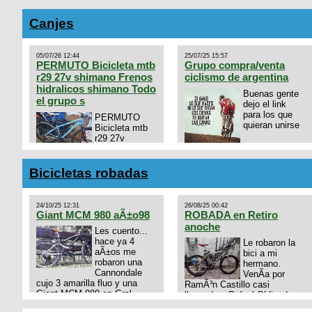
Canjes
05/07/26 12:44
25/07/25 15:57
PERMUTO Bicicleta mtb
Grupo compra/venta
r29 27v shimano Frenos
ciclismo de argentina
hidralicos shimano Todo
Buenas gente
el grupo s
dejo el link
para los que
PERMUTO
quieran unirse
Bicicleta mtb
r29 27v
shimano
https://chat.whatsapp.com/
Frenos hidralicos shimano
mode=ac_t
Todo el grupo shimano Talle
Bicicletas robadas
s/m Permuto x pistera o ruta
talle s o m.
24/10/25 12:31
26/08/25 00:42
Giant MCM 980 aÃ±o98
ROBADA en Retiro
anoche
Les cuento...
hace ya 4
Le robaron la
aÃ±os me
bici a mi
robaron una
hermano.
Cannondale
VenÃ­a por
cujo 3 amarilla fluo y una
RamÃ³n Castillo casi
Giant MCM 980 en Gral
llegando a Rafael Obligado en
Rodriguez. Km 53 del Acceso
Retiro (zona puerto) a eso de