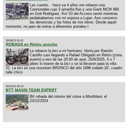
Les cuento... hace ya 4 años me robaron una
Cannondale cujo 3 amarilla fluo y una Giant MCM 980
en Gral Rodriguez. Km 53 del Acceso oeste mientras
pedaleabamos con mi esposa a Lujan. Aun conservo
las denuncias y las fotos de mis bikes. Desde aquel
momento, no paro de entrar a diferentes portales t
26/08/25 00:42
ROBADA en Retiro anoche
Le robaron la bici a mi hermano. Venía por Ramón
Castillo casi llegando a Rafael Obligado en Retiro (zona
puerto) a eso de las 20:00 de ayer, 25/8/2025, 6 o 7
pibes lo tiraron de la bici y se la llevaron para la villa
31. La bici es una mountain BRONCO del año 1996 rodado 26', cuadro
talle chico
26/12/24 08:13
BTT MASSI TEAM EXPERT
Btt robada del interior del cotxe a Montblanc el
23/12/2024