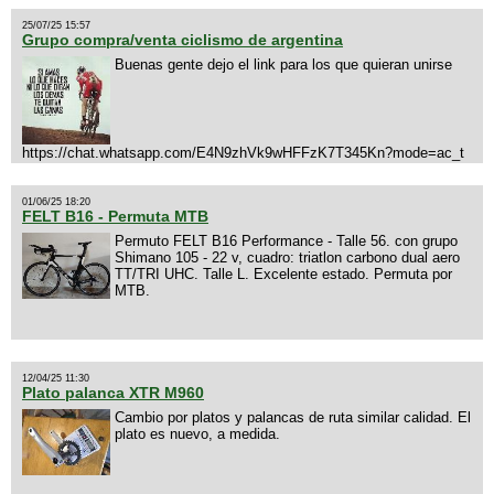
25/07/25 15:57
Grupo compra/venta ciclismo de argentina
Buenas gente dejo el link para los que quieran unirse
https://chat.whatsapp.com/E4N9zhVk9wHFFzK7T345Kn?mode=ac_t
01/06/25 18:20
FELT B16 - Permuta MTB
Permuto FELT B16 Performance - Talle 56. con grupo
Shimano 105 - 22 v, cuadro: triatlon carbono dual aero
TT/TRI UHC. Talle L. Excelente estado. Permuta por
MTB.
12/04/25 11:30
Plato palanca XTR M960
Cambio por platos y palancas de ruta similar calidad. El
plato es nuevo, a medida.