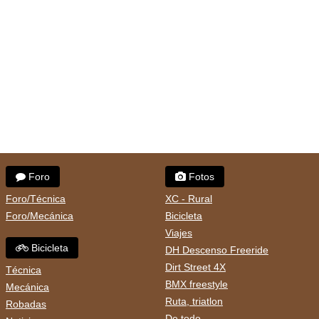
Foro
Fotos
Foro/Técnica
XC - Rural
Foro/Mecánica
Bicicleta
Viajes
Bicicleta
DH Descenso Freeride
Dirt Street 4X
Técnica
BMX freestyle
Mecánica
Ruta, triatlon
Robadas
De todo