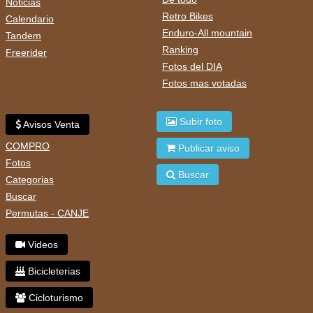
Noticias
Retro Bikes
Calendario
Enduro-All mountain
Tandem
Ranking
Freerider
Fotos del DIA
Fotos mas votadas
Subir foto
Avisos Venta
COMPRO
Publicar aviso
Fotos
Buscar
Categorias
Buscar
Permutas - CANJE
Videos
Bicicleterias
Cicloturismo