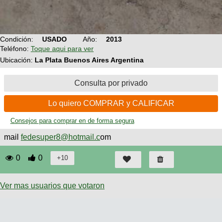
Condición:
USADO
Año:
2013
Teléfono:
Toque aqui para ver
Ubicación:
La Plata Buenos Aires Argentina
Consulta por privado
Lo quiero COMPRAR y CALIFICAR
Consejos para comprar en de forma segura
mail
fedesuper8@hotmail.c
om
0
0
Ver mas usuarios que votaron