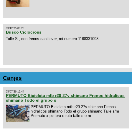
03/12/25 00:26
Busco Ciclocross
Talle S , con frenos cantilever, mi numero 1168331098
Canjes
05/07/26 12:44
PERMUTO Bicicleta mtb r29 27v shimano Frenos hidralicos
shimano Todo el grupo s
PERMUTO Bicicleta mtb r29 27v shimano Frenos
hidralicos shimano Todo el grupo shimano Talle s/m
Permuto x pistera o ruta talle s o m.