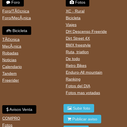
Foro
Fotos
Foro/TÃ©cnica
XC - Rural
Foro/MecÃ¡nica
Bicicleta
Viajes
Bicicleta
DH Descenso Freeride
Dirt Street 4X
TÃ©cnica
BMX freestyle
MecÃ¡nica
Ruta, triatlon
Robadas
De todo
Noticias
Retro Bikes
Calendario
Enduro-All mountain
Tandem
Ranking
Freerider
Fotos del DIA
Fotos mas votadas
Subir foto
Avisos Venta
COMPRO
Publicar aviso
Fotos