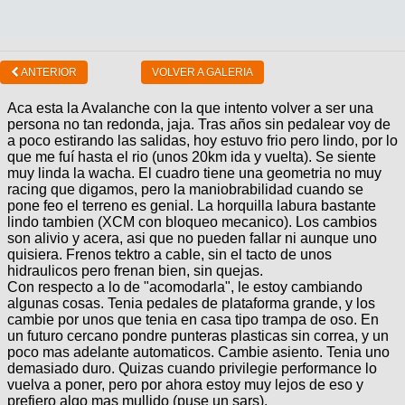
ANTERIOR
VOLVER A GALERIA
Aca esta la Avalanche con la que intento volver a ser una
persona no tan redonda, jaja. Tras años sin pedalear voy de
a poco estirando las salidas, hoy estuvo frio pero lindo, por lo
que me fuí hasta el rio (unos 20km ida y vuelta). Se siente
muy linda la wacha. El cuadro tiene una geometria no muy
racing que digamos, pero la maniobrabilidad cuando se
pone feo el terreno es genial. La horquilla labura bastante
lindo tambien (XCM con bloqueo mecanico). Los cambios
son alivio y acera, asi que no pueden fallar ni aunque uno
quisiera. Frenos tektro a cable, sin el tacto de unos
hidraulicos pero frenan bien, sin quejas.
Con respecto a lo de "acomodarla", le estoy cambiando
algunas cosas. Tenia pedales de plataforma grande, y los
cambie por unos que tenia en casa tipo trampa de oso. En
un futuro cercano pondre punteras plasticas sin correa, y un
poco mas adelante automaticos. Cambie asiento. Tenia uno
demasiado duro. Quizas cuando privilegie performance lo
vuelva a poner, pero por ahora estoy muy lejos de eso y
prefiero algo mas mullido (puse un sars).