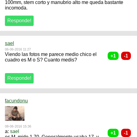
100mm, stem corto y manubrio alto me queda bastante
incomoda.
sael
06-06-2016 11:27
Viendo las fotos me parece medio chico el
cuadro es M o S? Cuanto medis?
facundonu
08-06-2016 15:36
a:
sael
es M, mido 1,70. Generalmente usaba 17, y