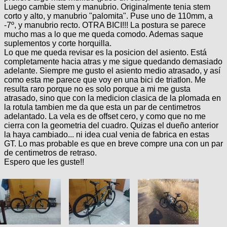
Luego cambie stem y manubrio. Originalmente tenia stem
corto y alto, y manubrio "palomita". Puse uno de 110mm, a
-7º, y manubrio recto. OTRA BICI!!! La postura se parece
mucho mas a lo que me queda comodo. Ademas saque
suplementos y corte horquilla.
Lo que me queda revisar es la posicion del asiento. Está
completamente hacia atras y me sigue quedando demasiado
adelante. Siempre me gusto el asiento medio atrasado, y así
como esta me parece que voy en una bici de triatlon. Me
resulta raro porque no es solo porque a mi me gusta
atrasado, sino que con la medicion clasica de la plomada en
la rotula tambien me da que esta un par de centimetros
adelantado. La vela es de offset cero, y como que no me
cierra con la geometria del cuadro. Quizas el dueño anterior
la haya cambiado... ni idea cual venia de fabrica en estas
GT. Lo mas probable es que en breve compre una con un par
de centimetros de retraso.
Espero que les guste!!