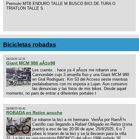
Permuto MTB ENDURO TALLE M BUSCO BICI DE TURA O
TRIATLON TALLE S.
Bicicletas robadas
24/10/25 12:31
Giant MCM 980 aÃ±o98
Les cuento... hace ya 4 aÃ±os me robaron una
Cannondale cujo 3 amarilla fluo y una Giant MCM 980
en Gral Rodriguez. Km 53 del Acceso oeste mientras
pedaleabamos con mi esposa a Lujan. Aun conservo
las denuncias y las fotos de mis bikes. Desde aquel
momento, no paro de entrar a diferentes portales t
26/08/25 00:42
ROBADA en Retiro anoche
Le robaron la bici a mi hermano. VenÃ­a por RamÃ³n
Castillo casi llegando a Rafael Obligado en Retiro (zona
puerto) a eso de las 20:00 de ayer, 25/8/2025, 6 o 7
pibes lo tiraron de la bici y se la llevaron para la villa
31. La bici es una mountain BRONCO del aÃ±o 1996 rodado 26',