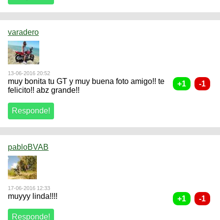
varadero
13-06-2016 20:52
muy bonita tu GT y muy buena foto amigo!! te
felicito!! abz grande!!
pabloBVAB
17-06-2016 12:33
muyyy linda!!!!