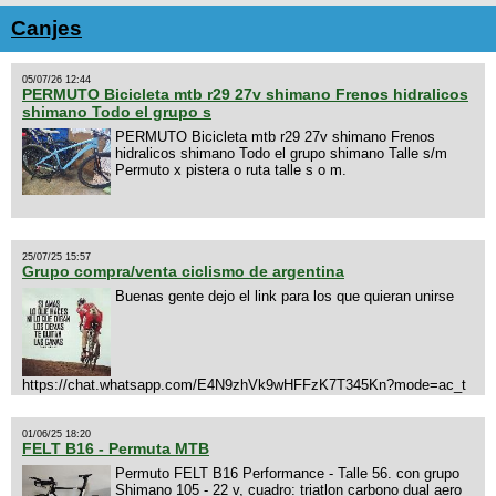
Canjes
05/07/26 12:44
PERMUTO Bicicleta mtb r29 27v shimano Frenos hidralicos
shimano Todo el grupo s
PERMUTO Bicicleta mtb r29 27v shimano Frenos
hidralicos shimano Todo el grupo shimano Talle s/m
Permuto x pistera o ruta talle s o m.
25/07/25 15:57
Grupo compra/venta ciclismo de argentina
Buenas gente dejo el link para los que quieran unirse
https://chat.whatsapp.com/E4N9zhVk9wHFFzK7T345Kn?mode=ac_t
01/06/25 18:20
FELT B16 - Permuta MTB
Permuto FELT B16 Performance - Talle 56. con grupo
Shimano 105 - 22 v, cuadro: triatlon carbono dual aero