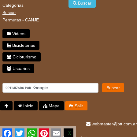
Buscar
Categorias
Buscar
Permutas - CANJE
Videos
Bicicleterias
Cicloturismo
Usuarios
Buscar
Inicio
Mapa
Salir
webmaster@btt.com.ar
Facebook
Twitter
WhatsApp
Pinterest
Email
X