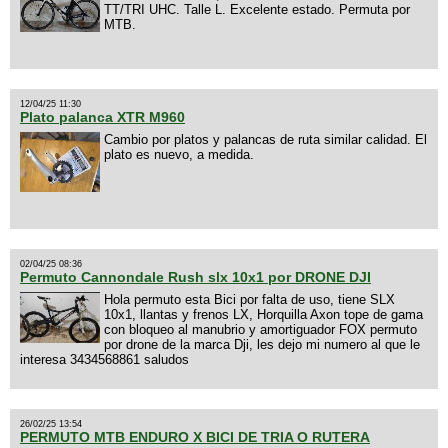
TT/TRI UHC. Talle L. Excelente estado. Permuta por
MTB.
12/04/25 11:30
Plato palanca XTR M960
Cambio por platos y palancas de ruta similar calidad. El
plato es nuevo, a medida.
02/04/25 08:36
Permuto Cannondale Rush slx 10x1 por DRONE DJI
Hola permuto esta Bici por falta de uso, tiene SLX
10x1, llantas y frenos LX, Horquilla Axon tope de gama
con bloqueo al manubrio y amortiguador FOX permuto
por drone de la marca Dji, les dejo mi numero al que le
interesa 3434568861 saludos
26/02/25 13:54
PERMUTO MTB ENDURO X BICI DE TRIA O RUTERA