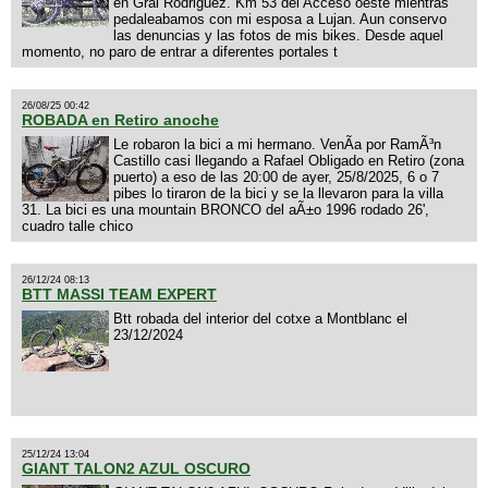
en Gral Rodriguez. Km 53 del Acceso oeste mientras
pedaleabamos con mi esposa a Lujan. Aun conservo
las denuncias y las fotos de mis bikes. Desde aquel
momento, no paro de entrar a diferentes portales t
26/08/25 00:42
ROBADA en Retiro anoche
Le robaron la bici a mi hermano. VenÃ­a por RamÃ³n
Castillo casi llegando a Rafael Obligado en Retiro (zona
puerto) a eso de las 20:00 de ayer, 25/8/2025, 6 o 7
pibes lo tiraron de la bici y se la llevaron para la villa
31. La bici es una mountain BRONCO del aÃ±o 1996 rodado 26',
cuadro talle chico
26/12/24 08:13
BTT MASSI TEAM EXPERT
Btt robada del interior del cotxe a Montblanc el
23/12/2024
25/12/24 13:04
GIANT TALON2 AZUL OSCURO