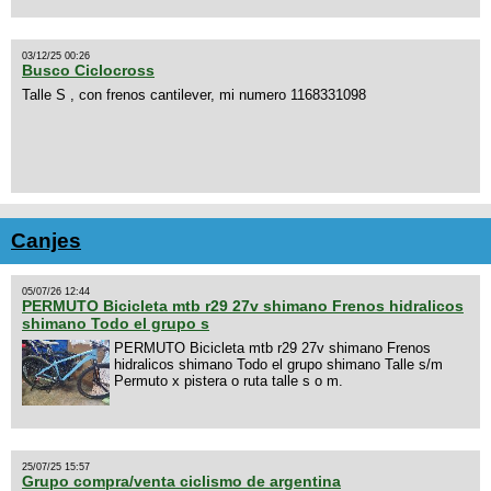
03/12/25 00:26
Busco Ciclocross
Talle S , con frenos cantilever, mi numero 1168331098
Canjes
05/07/26 12:44
PERMUTO Bicicleta mtb r29 27v shimano Frenos hidralicos
shimano Todo el grupo s
PERMUTO Bicicleta mtb r29 27v shimano Frenos
hidralicos shimano Todo el grupo shimano Talle s/m
Permuto x pistera o ruta talle s o m.
25/07/25 15:57
Grupo compra/venta ciclismo de argentina