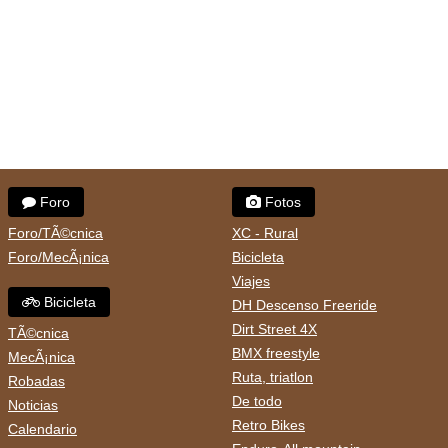
Foro
Fotos
Foro/TÃ©cnica
XC - Rural
Foro/MecÃ¡nica
Bicicleta
Viajes
Bicicleta
DH Descenso Freeride
Dirt Street 4X
TÃ©cnica
BMX freestyle
MecÃ¡nica
Ruta, triatlon
Robadas
De todo
Noticias
Retro Bikes
Calendario