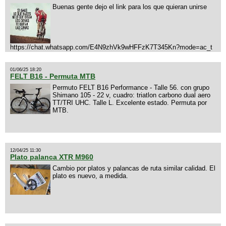
Buenas gente dejo el link para los que quieran unirse
https://chat.whatsapp.com/E4N9zhVk9wHFFzK7T345Kn?mode=ac_t
01/06/25 18:20
FELT B16 - Permuta MTB
Permuto FELT B16 Performance - Talle 56. con grupo
Shimano 105 - 22 v, cuadro: triatlon carbono dual aero
TT/TRI UHC. Talle L. Excelente estado. Permuta por
MTB.
12/04/25 11:30
Plato palanca XTR M960
Cambio por platos y palancas de ruta similar calidad. El
plato es nuevo, a medida.