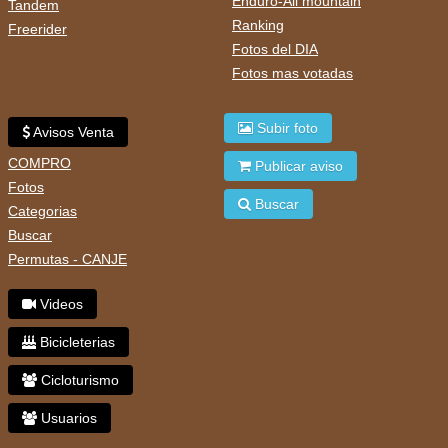
Enduro-All mountain
Tandem
Ranking
Freerider
Fotos del DIA
Fotos mas votadas
Subir foto
Avisos Venta
COMPRO
Publicar aviso
Fotos
Buscar
Categorias
Buscar
Permutas - CANJE
Videos
Bicicleterias
Cicloturismo
Usuarios