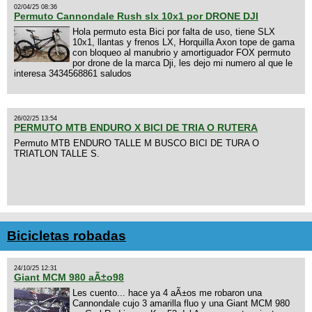
02/04/25 08:36
Permuto Cannondale Rush slx 10x1 por DRONE DJI
Hola permuto esta Bici por falta de uso, tiene SLX
10x1, llantas y frenos LX, Horquilla Axon tope de gama
con bloqueo al manubrio y amortiguador FOX permuto
por drone de la marca Dji, les dejo mi numero al que le
interesa 3434568861 saludos
26/02/25 13:54
PERMUTO MTB ENDURO X BICI DE TRIA O RUTERA
Permuto MTB ENDURO TALLE M BUSCO BICI DE TURA O
TRIATLON TALLE S.
Bicicletas robadas
24/10/25 12:31
Giant MCM 980 aÃ±o98
Les cuento... hace ya 4 aÃ±os me robaron una
Cannondale cujo 3 amarilla fluo y una Giant MCM 980