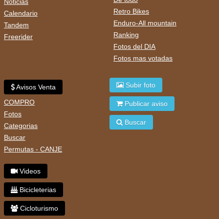
Noticias
Retro Bikes
Calendario
Enduro-All mountain
Tandem
Ranking
Freerider
Fotos del DIA
Fotos mas votadas
Subir foto
Avisos Venta
COMPRO
Publicar aviso
Fotos
Buscar
Categorias
Buscar
Permutas - CANJE
Videos
Bicicleterias
Cicloturismo