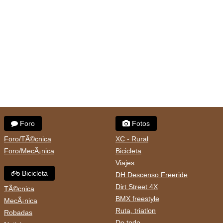
Foro
Fotos
Foro/TÃ©cnica
XC - Rural
Foro/MecÃ¡nica
Bicicleta
Viajes
Bicicleta
DH Descenso Freeride
Dirt Street 4X
TÃ©cnica
BMX freestyle
MecÃ¡nica
Ruta, triatlon
Robadas
De todo