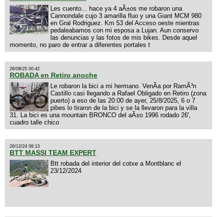
Les cuento... hace ya 4 aÃ±os me robaron una
Cannondale cujo 3 amarilla fluo y una Giant MCM 980
en Gral Rodriguez. Km 53 del Acceso oeste mientras
pedaleabamos con mi esposa a Lujan. Aun conservo
las denuncias y las fotos de mis bikes. Desde aquel
momento, no paro de entrar a diferentes portales t
26/08/25 00:42
ROBADA en Retiro anoche
Le robaron la bici a mi hermano. VenÃ­a por RamÃ³n
Castillo casi llegando a Rafael Obligado en Retiro (zona
puerto) a eso de las 20:00 de ayer, 25/8/2025, 6 o 7
pibes lo tiraron de la bici y se la llevaron para la villa
31. La bici es una mountain BRONCO del aÃ±o 1996 rodado 26',
cuadro talle chico
26/12/24 08:13
BTT MASSI TEAM EXPERT
Btt robada del interior del cotxe a Montblanc el
23/12/2024