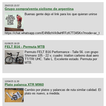
25/07/25 15:57
Grupo compra/venta ciclismo de argentina
Buenas gente dejo el link para los que quieran unirse
https://chat.whatsapp.com/E4N9zhVk9wHFFzK7T345Kn?mode=ac_t
01/06/25 18:20
FELT B16 - Permuta MTB
Permuto FELT B16 Performance - Talle 56. con grupo
Shimano 105 - 22 v, cuadro: triatlon carbono dual aero
TT/TRI UHC. Talle L. Excelente estado. Permuta por
MTB.
12/04/25 11:30
Plato palanca XTR M960
Cambio por platos y palancas de ruta similar calidad. El
plato es nuevo, a medida.