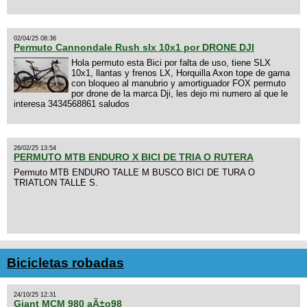
02/04/25 08:36
Permuto Cannondale Rush slx 10x1 por DRONE DJI
Hola permuto esta Bici por falta de uso, tiene SLX
10x1, llantas y frenos LX, Horquilla Axon tope de gama
con bloqueo al manubrio y amortiguador FOX permuto
por drone de la marca Dji, les dejo mi numero al que le
interesa 3434568861 saludos
26/02/25 13:54
PERMUTO MTB ENDURO X BICI DE TRIA O RUTERA
Permuto MTB ENDURO TALLE M BUSCO BICI DE TURA O
TRIATLON TALLE S.
Bicicletas robadas
24/10/25 12:31
Giant MCM 980 aÃ±o98