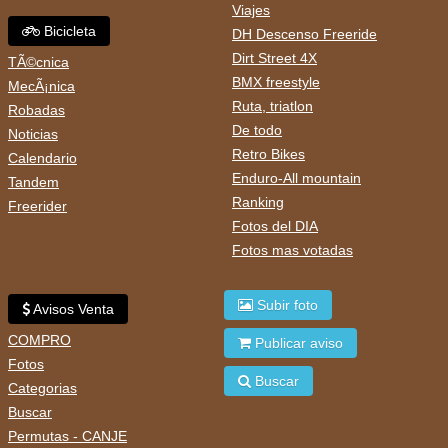
Viajes
Bicicleta
DH Descenso Freeride
Dirt Street 4X
TÃ©cnica
BMX freestyle
MecÃ¡nica
Ruta, triatlon
Robadas
De todo
Noticias
Retro Bikes
Calendario
Enduro-All mountain
Tandem
Ranking
Freerider
Fotos del DIA
Fotos mas votadas
Subir foto
Avisos Venta
COMPRO
Publicar aviso
Fotos
Buscar
Categorias
Buscar
Permutas - CANJE