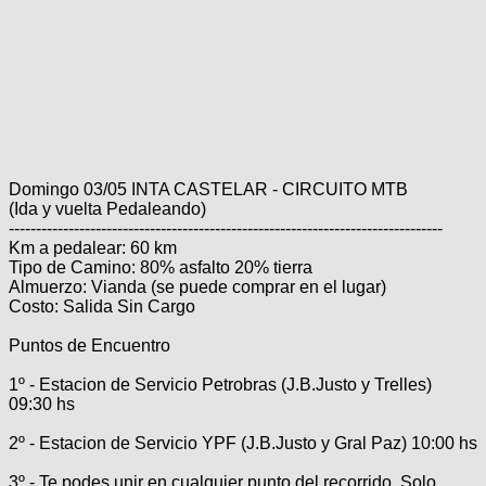
Categorias
BMX
Salidas
Usuarios
TÃ©cnica
COMPRO
Ruta,
Operadores
triatlon
de
MecÃ¡nica
Ãšltimos
CANJE
cicloturismo
De
Robadas
Buscar
Mi
todo
Relatos
ReputaciÃ³n
Noticias
de
Mis
Retro
viajes
Amigos
Mis
Calendario
Domingo 03/05 INTA CASTELAR - CIRCUITO MTB
Compras
Enduro
Foro
Actividad
(Ida y vuelta Pedaleando)
de
de
--------------------------------------------------------------------------------
Mis
viajes
Amigos
Km a pedalear: 60 km
Ventas
Ranking
Tipo de Camino: 80% asfalto 20% tierra
Almuerzo: Vianda (se puede comprar en el lugar)
Costo: Salida Sin Cargo
Fotos
del
Puntos de Encuentro
DÃA
1º - Estacion de Servicio Petrobras (J.B.Justo y Trelles)
09:30 hs
Fotos
mas
2º - Estacion de Servicio YPF (J.B.Justo y Gral Paz) 10:00 hs
votadas
3º - Te podes unir en cualquier punto del recorrido. Solo