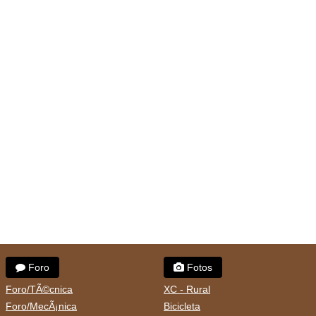
Foro
Fotos
Foro/TÃ©cnica
XC - Rural
Foro/MecÃ¡nica
Bicicleta