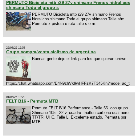
PERMUTO Bicicleta mtb r29 27v shimano Frenos hidralicos
shimano Todo el grupo s
PERMUTO Bicicleta mtb r29 27v shimano Frenos
hidralicos shimano Todo el grupo shimano Talle s/m
Permuto x pistera o ruta talle s o m.
25/07/25 15:57
Grupo compra/venta ciclismo de argentina
Buenas gente dejo el link para los que quieran unirse
https://chat.whatsapp.com/E4N9zhVk9wHFFzK7T345Kn?mode=ac_t
01/06/25 18:20
FELT B16 - Permuta MTB
Permuto FELT B16 Performance - Talle 56. con grupo
Shimano 105 - 22 v, cuadro: triatlon carbono dual aero
TT/TRI UHC. Talle L. Excelente estado. Permuta por
MTB.