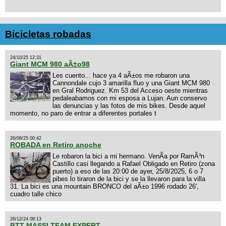
Bicicletas robadas
24/10/25 12:31
Giant MCM 980 aÃ±o98
Les cuento... hace ya 4 aÃ±os me robaron una
Cannondale cujo 3 amarilla fluo y una Giant MCM 980
en Gral Rodriguez. Km 53 del Acceso oeste mientras
pedaleabamos con mi esposa a Lujan. Aun conservo
las denuncias y las fotos de mis bikes. Desde aquel
momento, no paro de entrar a diferentes portales t
26/08/25 00:42
ROBADA en Retiro anoche
Le robaron la bici a mi hermano. VenÃ­a por RamÃ³n
Castillo casi llegando a Rafael Obligado en Retiro (zona
puerto) a eso de las 20:00 de ayer, 25/8/2025, 6 o 7
pibes lo tiraron de la bici y se la llevaron para la villa
31. La bici es una mountain BRONCO del aÃ±o 1996 rodado 26',
cuadro talle chico
26/12/24 08:13
BTT MASSI TEAM EXPERT