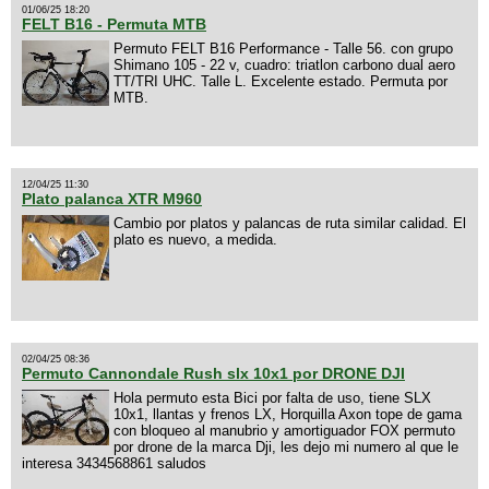
01/06/25 18:20
FELT B16 - Permuta MTB
Permuto FELT B16 Performance - Talle 56. con grupo
Shimano 105 - 22 v, cuadro: triatlon carbono dual aero
TT/TRI UHC. Talle L. Excelente estado. Permuta por
MTB.
12/04/25 11:30
Plato palanca XTR M960
Cambio por platos y palancas de ruta similar calidad. El
plato es nuevo, a medida.
02/04/25 08:36
Permuto Cannondale Rush slx 10x1 por DRONE DJI
Hola permuto esta Bici por falta de uso, tiene SLX
10x1, llantas y frenos LX, Horquilla Axon tope de gama
con bloqueo al manubrio y amortiguador FOX permuto
por drone de la marca Dji, les dejo mi numero al que le
interesa 3434568861 saludos