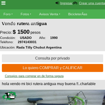
Ingresar
Crear una cuenta
Foro
Foro
Fotos
Avisos Venta
BicicleterÃ­as
Vendo rutera antigua
Foro
Bicicletas
Videos
Fotos
$
1500
TÃ©cnica
Precio:
pesos
Avisos
Condición:
USADO
Año:
1990
MecÃ¡nica
SUBÃ
Teléfono:
2974143031
Ventas
tu foto
Ubicación:
Rada Tilly Chubut Argentina
BicicleterÃ­
Consulta por privado
Galeria
SUBÃ
as
tu
XC
Lo quiero COMPRAR y CALIFICAR
aviso
Bicicletas
Bicicletas
Consejos para comprar en de forma segura
Buscar
Viajes
hola vendo mi bici rutera antigua muy buena !!..charlable
Videos
Bicicletas
Ultimos
Descenso
Cicloturismo
Tandem
Fotos
Dirt
Freerider