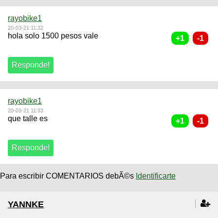
rayobike1
20-03-21 11:32
hola solo 1500 pesos vale
rayobike1
20-03-21 11:33
que talle es
Para escribir COMENTARIOS debÃ©s
Identificarte
YANNKE