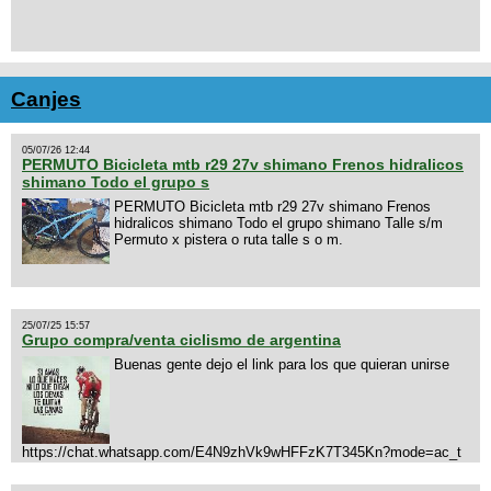
Canjes
05/07/26 12:44
PERMUTO Bicicleta mtb r29 27v shimano Frenos hidralicos
shimano Todo el grupo s
PERMUTO Bicicleta mtb r29 27v shimano Frenos
hidralicos shimano Todo el grupo shimano Talle s/m
Permuto x pistera o ruta talle s o m.
25/07/25 15:57
Grupo compra/venta ciclismo de argentina
Buenas gente dejo el link para los que quieran unirse
https://chat.whatsapp.com/E4N9zhVk9wHFFzK7T345Kn?mode=ac_t