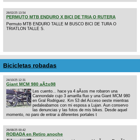
26/02/25 13:54
PERMUTO MTB ENDURO X BICI DE TRIA O RUTERA
Permuto MTB ENDURO TALLE M BUSCO BICI DE TURA O
TRIATLON TALLE S.
Bicicletas robadas
24/10/25 12:31
Giant MCM 980 aÃ±o98
Les cuento... hace ya 4 aÃ±os me robaron una
Cannondale cujo 3 amarilla fluo y una Giant MCM 980
en Gral Rodriguez. Km 53 del Acceso oeste mientras
pedaleabamos con mi esposa a Lujan. Aun conservo
las denuncias y las fotos de mis bikes. Desde aquel
momento, no paro de entrar a diferentes portales t
26/08/25 00:42
ROBADA en Retiro anoche