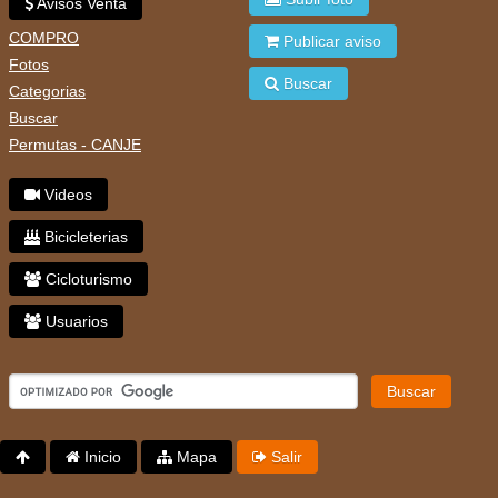
Avisos Venta
COMPRO
Publicar aviso
Fotos
Buscar
Categorias
Buscar
Permutas - CANJE
Videos
Bicicleterias
Cicloturismo
Usuarios
Buscar
Inicio
Mapa
Salir