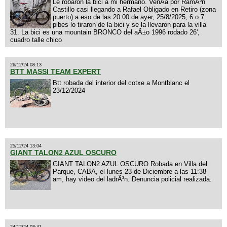
Le robaron la bici a mi hermano. VenÃ­a por RamÃ³n
Castillo casi llegando a Rafael Obligado en Retiro (zona
puerto) a eso de las 20:00 de ayer, 25/8/2025, 6 o 7
pibes lo tiraron de la bici y se la llevaron para la villa
31. La bici es una mountain BRONCO del aÃ±o 1996 rodado 26',
cuadro talle chico
26/12/24 08:13
BTT MASSI TEAM EXPERT
Btt robada del interior del cotxe a Montblanc el
23/12/2024
25/12/24 13:04
GIANT TALON2 AZUL OSCURO
GIANT TALON2 AZUL OSCURO Robada en Villa del
Parque, CABA, el lunes 23 de Diciembre a las 11:38
am, hay video del ladrÃ³n. Denuncia policial realizada.
24/12/24 08:41