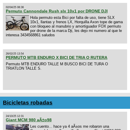
02/04/25 08:36
Permuto Cannondale Rush slx 10x1 por DRONE DJI
Hola permuto esta Bici por falta de uso, tiene SLX
10x1, llantas y frenos LX, Horquilla Axon tope de gama
con bloqueo al manubrio y amortiguador FOX permuto
por drone de la marca Dji, les dejo mi numero al que le
interesa 3434568861 saludos
26/02/25 13:54
PERMUTO MTB ENDURO X BICI DE TRIA O RUTERA
Permuto MTB ENDURO TALLE M BUSCO BICI DE TURA O
TRIATLON TALLE S.
Bicicletas robadas
24/10/25 12:31
Giant MCM 980 aÃ±o98
Les cuento... hace ya 4 aÃ±os me robaron una