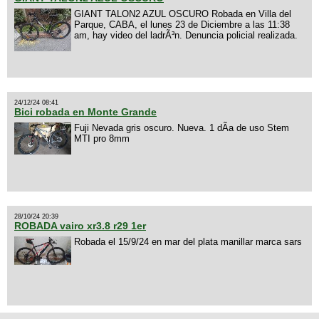
GIANT TALON2 AZUL OSCURO Robada en Villa del
Parque, CABA, el lunes 23 de Diciembre a las 11:38
am, hay video del ladrÃ³n. Denuncia policial realizada.
24/12/24 08:41
Bici robada en Monte Grande
Fuji Nevada gris oscuro. Nueva. 1 dÃ­a de uso Stem
MTI pro 8mm
28/10/24 20:39
ROBADA vairo xr3.8 r29 1er
Robada el 15/9/24 en mar del plata manillar marca sars