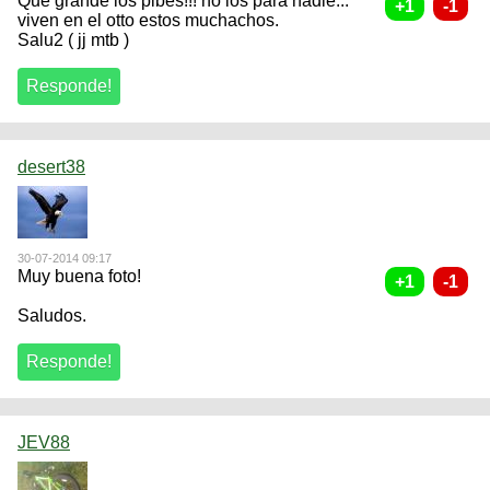
Que grande los pibes!!! no los para nadie...
viven en el otto estos muchachos.
Salu2 ( jj mtb )
desert38
30-07-2014 09:17
Muy buena foto!
Saludos.
JEV88