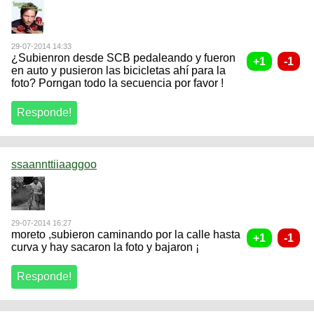
29-07-2014 14:33
¿Subienron desde SCB pedaleando y fueron
en auto y pusieron las bicicletas ahí para la
foto? Porngan todo la secuencia por favor !
ssaannttiiaaggoo
29-07-2014 16:27
moreto ,subieron caminando por la calle hasta
curva y hay sacaron la foto y bajaron ¡