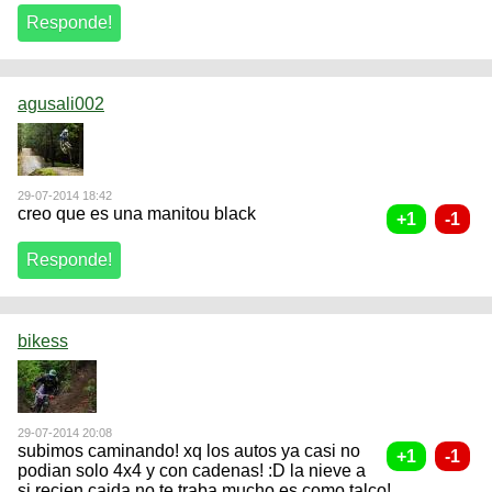
agusali002
29-07-2014 18:42
creo que es una manitou black
bikess
29-07-2014 20:08
subimos caminando! xq los autos ya casi no
podian solo 4x4 y con cadenas! :D la nieve a
si recien caida no te traba mucho es como talco!