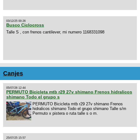
03/12/25 00:26
Busco Ciclocross
Talle S , con frenos cantilever, mi numero 1168331098
Canjes
05/07/26 12:44
PERMUTO Bicicleta mtb r29 27v shimano Frenos hidralicos
shimano Todo el grupo s
PERMUTO Bicicleta mtb r29 27v shimano Frenos
hidralicos shimano Todo el grupo shimano Talle s/m
Permuto x pistera o ruta talle s o m.
25/07/25 15:57