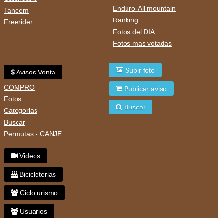
Enduro-All mountain
Tandem
Ranking
Freerider
Fotos del DIA
Fotos mas votadas
Subir foto
Avisos Venta
COMPRO
Publicar aviso
Fotos
Buscar
Categorias
Buscar
Permutas - CANJE
Videos
Bicicleterias
Cicloturismo
Usuarios