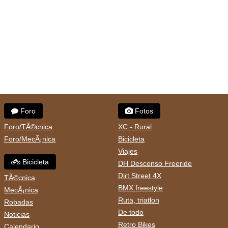
Foro
Fotos
Foro/TÃ©cnica
XC - Rural
Foro/MecÃ¡nica
Bicicleta
Viajes
Bicicleta
DH Descenso Freeride
Dirt Street 4X
TÃ©cnica
BMX freestyle
MecÃ¡nica
Ruta, triatlon
Robadas
De todo
Noticias
Retro Bikes
Calendario