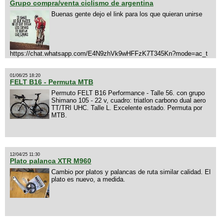
Grupo compra/venta ciclismo de argentina
Buenas gente dejo el link para los que quieran unirse
https://chat.whatsapp.com/E4N9zhVk9wHFFzK7T345Kn?mode=ac_t
01/06/25 18:20
FELT B16 - Permuta MTB
Permuto FELT B16 Performance - Talle 56. con grupo
Shimano 105 - 22 v, cuadro: triatlon carbono dual aero
TT/TRI UHC. Talle L. Excelente estado. Permuta por
MTB.
12/04/25 11:30
Plato palanca XTR M960
Cambio por platos y palancas de ruta similar calidad. El
plato es nuevo, a medida.