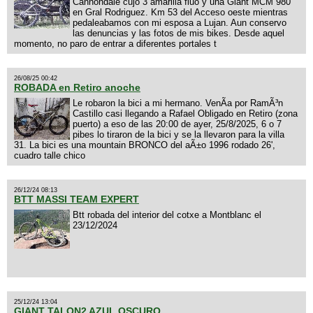
Cannondale cujo 3 amarilla fluo y una Giant MCM 980
en Gral Rodriguez. Km 53 del Acceso oeste mientras
pedaleabamos con mi esposa a Lujan. Aun conservo
las denuncias y las fotos de mis bikes. Desde aquel
momento, no paro de entrar a diferentes portales t
26/08/25 00:42
ROBADA en Retiro anoche
Le robaron la bici a mi hermano. VenÃ­a por RamÃ³n
Castillo casi llegando a Rafael Obligado en Retiro (zona
puerto) a eso de las 20:00 de ayer, 25/8/2025, 6 o 7
pibes lo tiraron de la bici y se la llevaron para la villa
31. La bici es una mountain BRONCO del aÃ±o 1996 rodado 26',
cuadro talle chico
26/12/24 08:13
BTT MASSI TEAM EXPERT
Btt robada del interior del cotxe a Montblanc el
23/12/2024
25/12/24 13:04
GIANT TALON2 AZUL OSCURO