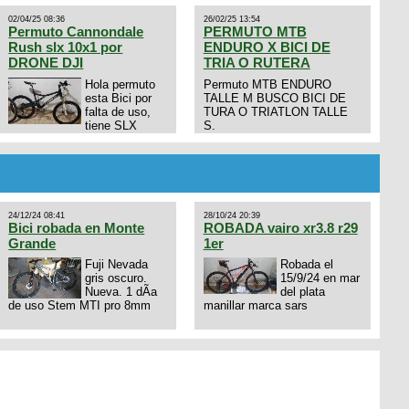
02/04/25 08:36
26/02/25 13:54
Permuto Cannondale
PERMUTO MTB
Rush slx 10x1 por
ENDURO X BICI DE
DRONE DJI
TRIA O RUTERA
Hola permuto
Permuto MTB ENDURO
esta Bici por
TALLE M BUSCO BICI DE
falta de uso,
TURA O TRIATLON TALLE
tiene SLX
S.
10x1, llantas y frenos LX,
Horquilla Axon tope de gama
con bloqueo al manubrio y
amortiguador FOX permuto
por drone de la marca Dji, les
dejo mi numero al que le
24/12/24 08:41
28/10/24 20:39
interesa 3434568861 saludos
Bici robada en Monte
ROBADA vairo xr3.8 r29
Grande
1er
Fuji Nevada
Robada el
gris oscuro.
15/9/24 en mar
Nueva. 1 dÃ­a
del plata
de uso Stem MTI pro 8mm
manillar marca sars