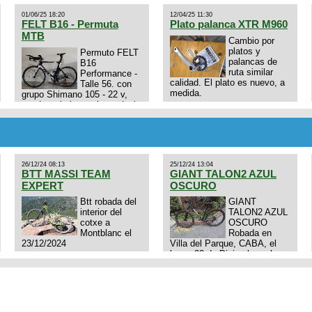
01/06/25 18:20
12/04/25 11:30
FELT B16 - Permuta
Plato palanca XTR M960
MTB
Cambio por
platos y
Permuto FELT
palancas de
B16
ruta similar
Performance -
calidad. El plato es nuevo, a
Talle 56. con
medida.
grupo Shimano 105 - 22 v,
cuadro: triatlon carbono dual
E4N9zhVk9wHFFzK7T345Kn?
aero TT/TRI UHC. Talle L.
Excelente estado. Permuta
por MTB.
26/12/24 08:13
25/12/24 13:04
BTT MASSI TEAM
GIANT TALON2 AZUL
EXPERT
OSCURO
Btt robada del
GIANT
interior del
TALON2 AZUL
cotxe a
OSCURO
Montblanc el
Robada en
23/12/2024
Villa del Parque, CABA, el
lunes 23 de Diciembre a las
11:38 am, hay video del
ladrÃ³n. Denuncia policial
realizada.