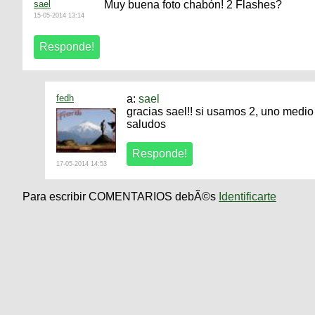
sael
Muy buena foto chabón! 2 Flashes?
15-05-2014 13:14
fedh
a:
sael
gracias sael!! si usamos 2, uno medio
saludos
17-05-2014 14:53
Para escribir COMENTARIOS debÃ©s
Identificarte