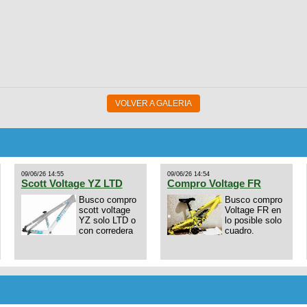
VOLVER A GALERIA
09/06/26 14:55
09/06/26 14:54
Scott Voltage YZ LTD
Compro Voltage FR
Busco compro
Busco compro
scott voltage
Voltage FR en
YZ solo LTD o
lo posible solo
con corredera
cuadro.