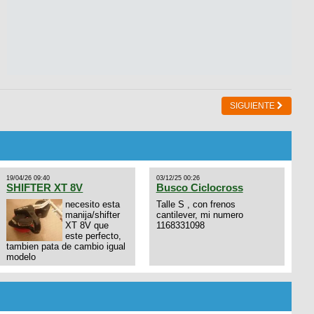
SIGUIENTE
19/04/26 09:40
03/12/25 00:26
SHIFTER XT 8V
Busco Ciclocross
necesito esta
Talle S , con frenos
manija/shifter
cantilever, mi numero
XT 8V que
1168331098
este perfecto,
tambien pata de cambio igual
modelo