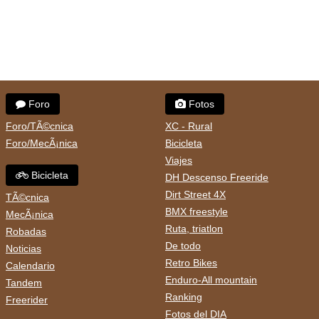
Foro
Fotos
Foro/TÃ©cnica
XC - Rural
Foro/MecÃ¡nica
Bicicleta
Viajes
Bicicleta
DH Descenso Freeride
Dirt Street 4X
TÃ©cnica
BMX freestyle
MecÃ¡nica
Ruta, triatlon
Robadas
De todo
Noticias
Retro Bikes
Calendario
Enduro-All mountain
Tandem
Ranking
Freerider
Fotos del DIA