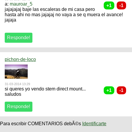
a:
mauroar_5
jajajajaj baje las escaleras de mi casa pero
hasta ahi no mas jajajaj no vaya a se q muera el avance!
jajaja
pichon-de-loco
31-03-2014 13:29
si queres yo vendo stem direct mount...
saludos
Para escribir COMENTARIOS debÃ©s
Identificarte