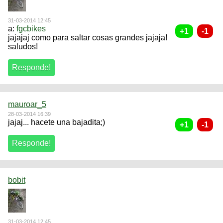
31-03-2014 12:45
a:
fgcbikes
jajajaj como para saltar cosas grandes jajaja!
saludos!
mauroar_5
28-03-2014 16:39
jajaj... hacete una bajadita;)
bobit
31-03-2014 12:45