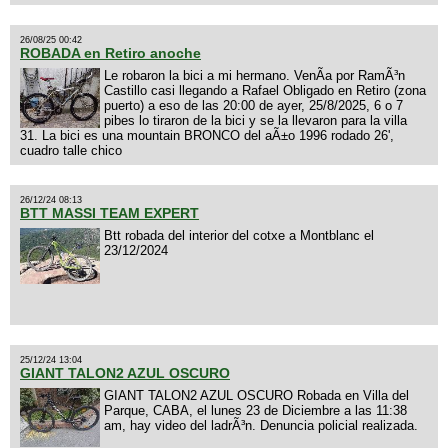
26/08/25 00:42
ROBADA en Retiro anoche
Le robaron la bici a mi hermano. VenÃ­a por RamÃ³n
Castillo casi llegando a Rafael Obligado en Retiro (zona
puerto) a eso de las 20:00 de ayer, 25/8/2025, 6 o 7
pibes lo tiraron de la bici y se la llevaron para la villa
31. La bici es una mountain BRONCO del aÃ±o 1996 rodado 26',
cuadro talle chico
26/12/24 08:13
BTT MASSI TEAM EXPERT
Btt robada del interior del cotxe a Montblanc el
23/12/2024
25/12/24 13:04
GIANT TALON2 AZUL OSCURO
GIANT TALON2 AZUL OSCURO Robada en Villa del
Parque, CABA, el lunes 23 de Diciembre a las 11:38
am, hay video del ladrÃ³n. Denuncia policial realizada.