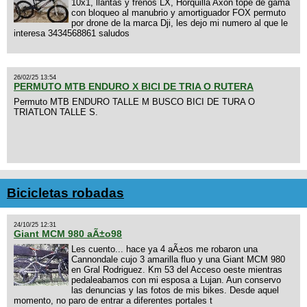
10x1, llantas y frenos LX, Horquilla Axon tope de gama
con bloqueo al manubrio y amortiguador FOX permuto
por drone de la marca Dji, les dejo mi numero al que le
interesa 3434568861 saludos
26/02/25 13:54
PERMUTO MTB ENDURO X BICI DE TRIA O RUTERA
Permuto MTB ENDURO TALLE M BUSCO BICI DE TURA O
TRIATLON TALLE S.
Bicicletas robadas
24/10/25 12:31
Giant MCM 980 aÃ±o98
Les cuento... hace ya 4 aÃ±os me robaron una
Cannondale cujo 3 amarilla fluo y una Giant MCM 980
en Gral Rodriguez. Km 53 del Acceso oeste mientras
pedaleabamos con mi esposa a Lujan. Aun conservo
las denuncias y las fotos de mis bikes. Desde aquel
momento, no paro de entrar a diferentes portales t