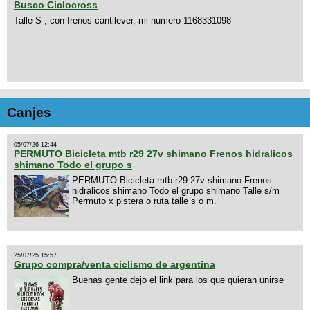
Busco Ciclocross
Talle S , con frenos cantilever, mi numero 1168331098
Canjes
05/07/26 12:44
PERMUTO Bicicleta mtb r29 27v shimano Frenos hidralicos
shimano Todo el grupo s
PERMUTO Bicicleta mtb r29 27v shimano Frenos
hidralicos shimano Todo el grupo shimano Talle s/m
Permuto x pistera o ruta talle s o m.
25/07/25 15:57
Grupo compra/venta ciclismo de argentina
Buenas gente dejo el link para los que quieran unirse