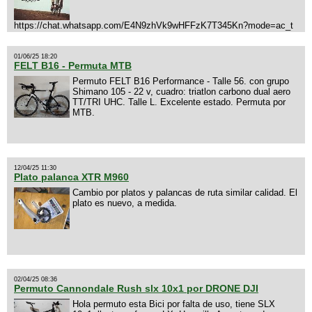
https://chat.whatsapp.com/E4N9zhVk9wHFFzK7T345Kn?mode=ac_t
01/06/25 18:20
FELT B16 - Permuta MTB
Permuto FELT B16 Performance - Talle 56. con grupo
Shimano 105 - 22 v, cuadro: triatlon carbono dual aero
TT/TRI UHC. Talle L. Excelente estado. Permuta por
MTB.
12/04/25 11:30
Plato palanca XTR M960
Cambio por platos y palancas de ruta similar calidad. El
plato es nuevo, a medida.
02/04/25 08:36
Permuto Cannondale Rush slx 10x1 por DRONE DJI
Hola permuto esta Bici por falta de uso, tiene SLX