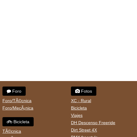
Foro
Fotos
Foro/TÃ©cnica
XC - Rural
Foro/MecÃ¡nica
Bicicleta
Viajes
Bicicleta
DH Descenso Freeride
Dirt Street 4X
TÃ©cnica