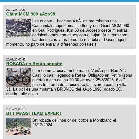
24/10/25 12:31
Giant MCM 980 aÃ±o98
Les cuento... hace ya 4 aÃ±os me robaron una
Cannondale cujo 3 amarilla fluo y una Giant MCM 980
en Gral Rodriguez. Km 53 del Acceso oeste mientras
pedaleabamos con mi esposa a Lujan. Aun conservo
las denuncias y las fotos de mis bikes. Desde aquel
momento, no paro de entrar a diferentes portales t
26/08/25 00:42
ROBADA en Retiro anoche
Le robaron la bici a mi hermano. VenÃ­a por RamÃ³n
Castillo casi llegando a Rafael Obligado en Retiro (zona
puerto) a eso de las 20:00 de ayer, 25/8/2025, 6 o 7
pibes lo tiraron de la bici y se la llevaron para la villa
31. La bici es una mountain BRONCO del aÃ±o 1996 rodado 26',
cuadro talle chico
26/12/24 08:13
BTT MASSI TEAM EXPERT
Btt robada del interior del cotxe a Montblanc el
23/12/2024