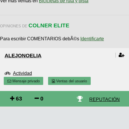
Ver más ventas en
Bicicletas de ruta y pista
COLNER ELITE
OPINIONES DE
Para escribir COMENTARIOS debÃ©s
Identificarte
ALEJONOELIA
Actividad
Mensaje privado
Ventas del usuario
63
0
REPUTACIÓN