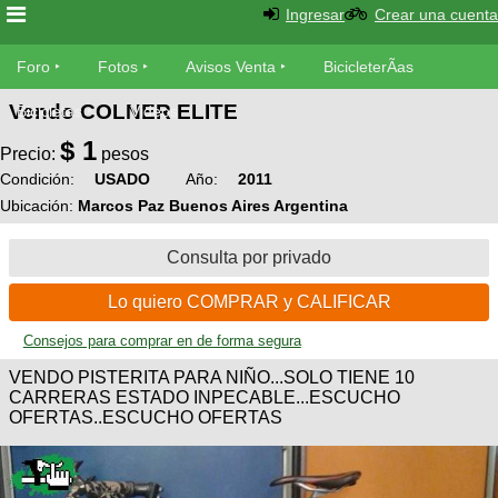
Ingresar
Crear una cuenta
Foro
Foro
Fotos
Avisos Venta
BicicleterÃ­as
Vendo COLNER ELITE
Foro
Bicicletas
Videos
Fotos
$
1
TÃ©cnica
Precio:
pesos
Avisos
Condición:
USADO
Año:
2011
MecÃ¡nica
SUBÃ
Ventas
Ubicación:
Marcos Paz Buenos Aires Argentina
tu foto
Consulta por privado
BicicleterÃ­
Galeria
SUBÃ
as
Lo quiero COMPRAR y CALIFICAR
tu
XC
aviso
Bicicletas
Consejos para comprar en de forma segura
Bicicletas
VENDO PISTERITA PARA NIÑO...SOLO TIENE 10
Buscar
Viajes
CARRERAS ESTADO INPECABLE...ESCUCHO
Videos
OFERTAS..ESCUCHO OFERTAS
Bicicletas
Ultimos
Descenso
Cicloturismo
Tandem
Fotos
Dirt
Freerider