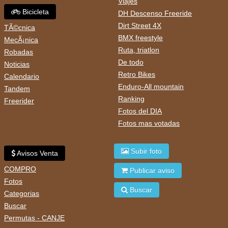
Viajes
Bicicleta
DH Descenso Freeride
Dirt Street 4X
TÃ©cnica
BMX freestyle
MecÃ¡nica
Ruta, triatlon
Robadas
De todo
Noticias
Retro Bikes
Calendario
Enduro-All mountain
Tandem
Ranking
Freerider
Fotos del DIA
Fotos mas votadas
Subir foto
Avisos Venta
COMPRO
Publicar aviso
Fotos
Buscar
Categorias
Buscar
Permutas - CANJE