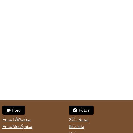
Foro
Fotos
Foro/TÃ©cnica
XC - Rural
Foro/MecÃ¡nica
Bicicleta