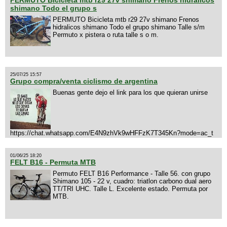
shimano Todo el grupo s
PERMUTO Bicicleta mtb r29 27v shimano Frenos
hidralicos shimano Todo el grupo shimano Talle s/m
Permuto x pistera o ruta talle s o m.
25/07/25 15:57
Grupo compra/venta ciclismo de argentina
Buenas gente dejo el link para los que quieran unirse
https://chat.whatsapp.com/E4N9zhVk9wHFFzK7T345Kn?mode=ac_t
01/06/25 18:20
FELT B16 - Permuta MTB
Permuto FELT B16 Performance - Talle 56. con grupo
Shimano 105 - 22 v, cuadro: triatlon carbono dual aero
TT/TRI UHC. Talle L. Excelente estado. Permuta por
MTB.