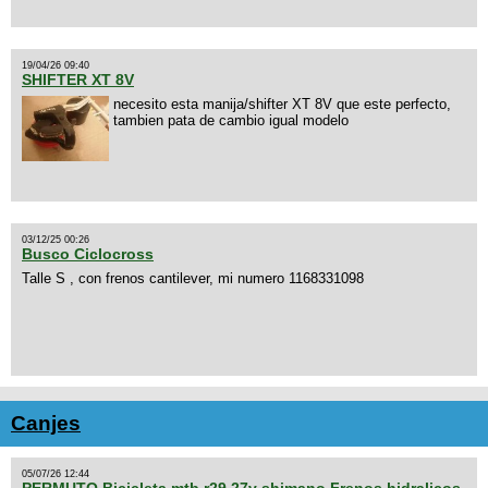
19/04/26 09:40
SHIFTER XT 8V
necesito esta manija/shifter XT 8V que este perfecto,
tambien pata de cambio igual modelo
03/12/25 00:26
Busco Ciclocross
Talle S , con frenos cantilever, mi numero 1168331098
Canjes
05/07/26 12:44
PERMUTO Bicicleta mtb r29 27v shimano Frenos hidralicos