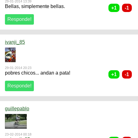
29-01-2014 13:39
Bellas, simplemente bellas.
ivanji_85
29-01-2014 20:23
pobres chicos... andan a pata!
guillepablo
23-02-2014 00:18