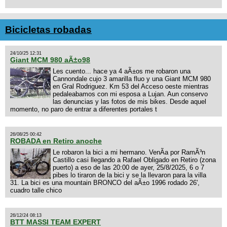
Bicicletas robadas
24/10/25 12:31
Giant MCM 980 aÃ±o98
Les cuento... hace ya 4 aÃ±os me robaron una
Cannondale cujo 3 amarilla fluo y una Giant MCM 980
en Gral Rodriguez. Km 53 del Acceso oeste mientras
pedaleabamos con mi esposa a Lujan. Aun conservo
las denuncias y las fotos de mis bikes. Desde aquel
momento, no paro de entrar a diferentes portales t
26/08/25 00:42
ROBADA en Retiro anoche
Le robaron la bici a mi hermano. VenÃ­a por RamÃ³n
Castillo casi llegando a Rafael Obligado en Retiro (zona
puerto) a eso de las 20:00 de ayer, 25/8/2025, 6 o 7
pibes lo tiraron de la bici y se la llevaron para la villa
31. La bici es una mountain BRONCO del aÃ±o 1996 rodado 26',
cuadro talle chico
26/12/24 08:13
BTT MASSI TEAM EXPERT