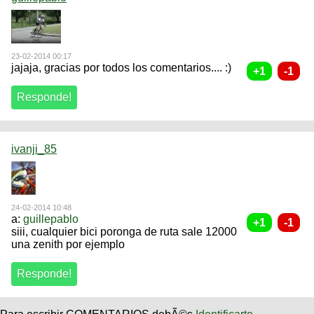
23-02-2014 00:17
jajaja, gracias por todos los comentarios.... :)
ivanji_85
24-02-2014 10:48
a:
guillepablo
siii, cualquier bici poronga de ruta sale 12000
una zenith por ejemplo