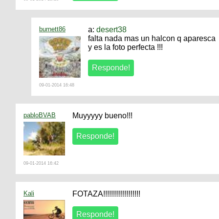
burnett86
a:
desert38
falta nada mas un halcon q aparesca
y es la foto perfecta !!!
09-01-2014 16:48
pabloBVAB
Muyyyyy bueno!!!
09-01-2014 16:42
Kali
FOTAZA!!!!!!!!!!!!!!!!!!!