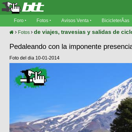
Foro
Foro
Fotos
Avisos Venta
BicicleterÃ­as
Foro
Fotos
de viajes, travesias y salidas de cic
Fotos
TÃ©cnica
Pedaleando con la imponente presencia
Avisos
MecÃ¡nica
SUBÃ
Ventas
Foto del dia 10-01-2014
tu foto
BicicleterÃ­
Galeria
SUBÃ
as
tu
XC
aviso
Bicicletas
Bicicletas
Buscar
Viajes
Videos
Bicicletas
Ultimos
Descenso
Cicloturismo
Tandem
Fotos
Dirt
Freerider