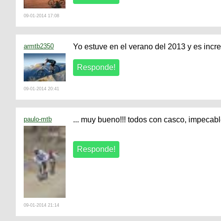
09-01-2014 17:08
armtb2350
Yo estuve en el verano del 2013 y es incre
09-01-2014 20:41
paulo-mtb
... muy bueno!!! todos con casco, impecabl
09-01-2014 21:14