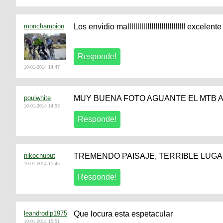
monchampion
Los envidio mallllllllll!!!!!!!!!!!!!!!!!!! excelente !
10-01-2014 14:47
poulwhite
MUY BUENA FOTO AGUANTE EL MTB
10-01-2014 14:53
nikochubut
TREMENDO PAISAJE, TERRIBLE LUGA
10-01-2014 15:45
leandrodlp1975
Que locura esta espetacular
10-01-2014 15:51