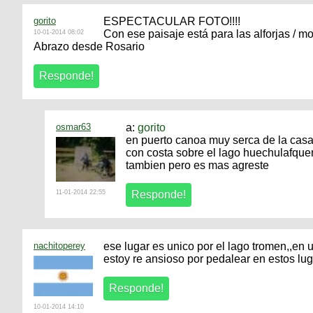
gorito
ESPECTACULAR FOTO!!!!
Con ese paisaje está para las alforjas / mo
10-01-2014 08:02
Abrazo desde Rosario
osmar63
a:
gorito
en puerto canoa muy serca de la cas
con costa sobre el lago huechulafquen
tambien pero es mas agreste
11-01-2014 22:55
nachitoperey
ese lugar es unico por el lago tromen,,en 
estoy re ansioso por pedalear en estos lug
10-01-2014 14:10