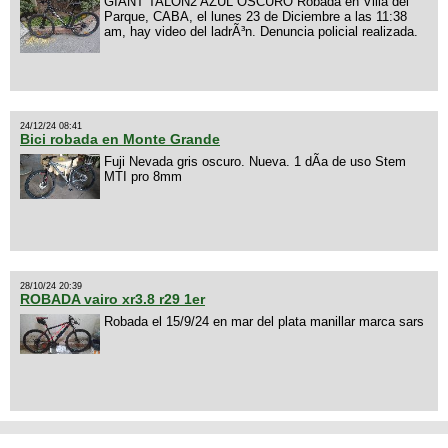
GIANT TALON2 AZUL OSCURO Robada en Villa del
Parque, CABA, el lunes 23 de Diciembre a las 11:38
am, hay video del ladrÃ³n. Denuncia policial realizada.
24/12/24 08:41
Bici robada en Monte Grande
Fuji Nevada gris oscuro. Nueva. 1 dÃ­a de uso Stem
MTI pro 8mm
28/10/24 20:39
ROBADA vairo xr3.8 r29 1er
Robada el 15/9/24 en mar del plata manillar marca sars