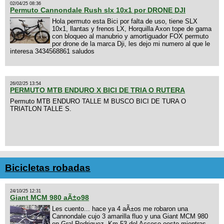
02/04/25 08:36
Permuto Cannondale Rush slx 10x1 por DRONE DJI
Hola permuto esta Bici por falta de uso, tiene SLX
10x1, llantas y frenos LX, Horquilla Axon tope de gama
con bloqueo al manubrio y amortiguador FOX permuto
por drone de la marca Dji, les dejo mi numero al que le
interesa 3434568861 saludos
26/02/25 13:54
PERMUTO MTB ENDURO X BICI DE TRIA O RUTERA
Permuto MTB ENDURO TALLE M BUSCO BICI DE TURA O
TRIATLON TALLE S.
Bicicletas robadas
24/10/25 12:31
Giant MCM 980 aÃ±o98
Les cuento... hace ya 4 aÃ±os me robaron una
Cannondale cujo 3 amarilla fluo y una Giant MCM 980
en Gral Rodriguez. Km 53 del Acceso oeste mientras