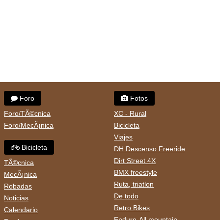
Foro
Fotos
Foro/TÃ©cnica
XC - Rural
Foro/MecÃ¡nica
Bicicleta
Viajes
Bicicleta
DH Descenso Freeride
Dirt Street 4X
TÃ©cnica
BMX freestyle
MecÃ¡nica
Ruta, triatlon
Robadas
De todo
Noticias
Retro Bikes
Calendario
Enduro-All mountain