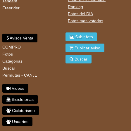
Tandem
Ranking
Freerider
Fotos del DIA
Fotos mas votadas
Subir foto
Avisos Venta
COMPRO
Publicar aviso
Fotos
Buscar
Categorias
Buscar
Permutas - CANJE
Videos
Bicicleterias
Cicloturismo
Usuarios