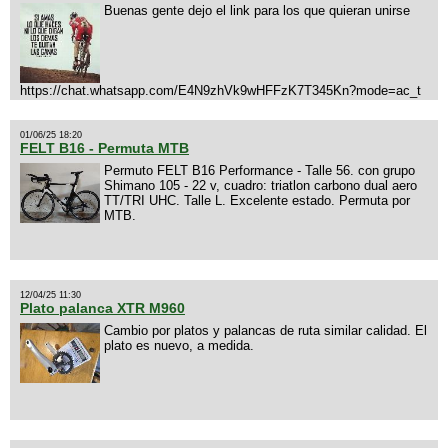
Buenas gente dejo el link para los que quieran unirse
https://chat.whatsapp.com/E4N9zhVk9wHFFzK7T345Kn?mode=ac_t
01/06/25 18:20
FELT B16 - Permuta MTB
Permuto FELT B16 Performance - Talle 56. con grupo
Shimano 105 - 22 v, cuadro: triatlon carbono dual aero
TT/TRI UHC. Talle L. Excelente estado. Permuta por
MTB.
12/04/25 11:30
Plato palanca XTR M960
Cambio por platos y palancas de ruta similar calidad. El
plato es nuevo, a medida.