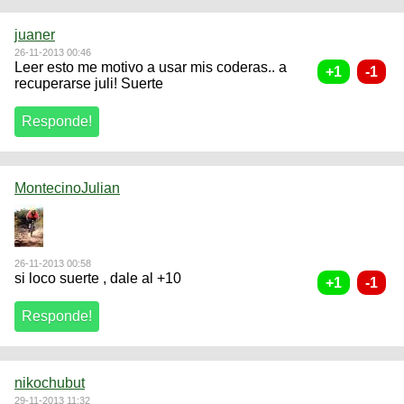
juaner
26-11-2013 00:46
Leer esto me motivo a usar mis coderas.. a
recuperarse juli! Suerte
MontecinoJulian
26-11-2013 00:58
si loco suerte , dale al +10
nikochubut
29-11-2013 11:32