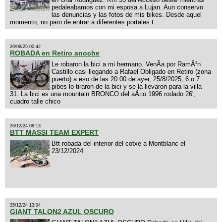
pedaleabamos con mi esposa a Lujan. Aun conservo
las denuncias y las fotos de mis bikes. Desde aquel
momento, no paro de entrar a diferentes portales t
26/08/25 00:42
ROBADA en Retiro anoche
Le robaron la bici a mi hermano. VenÃ­a por RamÃ³n
Castillo casi llegando a Rafael Obligado en Retiro (zona
puerto) a eso de las 20:00 de ayer, 25/8/2025, 6 o 7
pibes lo tiraron de la bici y se la llevaron para la villa
31. La bici es una mountain BRONCO del aÃ±o 1996 rodado 26',
cuadro talle chico
26/12/24 08:13
BTT MASSI TEAM EXPERT
Btt robada del interior del cotxe a Montblanc el
23/12/2024
25/12/24 13:04
GIANT TALON2 AZUL OSCURO