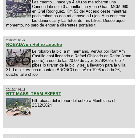
Les cuento... hace ya 4 aÃ±os me robaron una
Cannondale cujo 3 amarilla fluo y una Giant MCM 980
en Gral Rodriguez. Km 53 del Acceso oeste mientras
pedaleabamos con mi esposa a Lujan. Aun conservo
las denuncias y las fotos de mis bikes. Desde aquel
momento, no paro de entrar a diferentes portales t
26/08/25 00:42
ROBADA en Retiro anoche
Le robaron la bici a mi hermano. VenÃ­a por RamÃ³n
Castillo casi llegando a Rafael Obligado en Retiro (zona
puerto) a eso de las 20:00 de ayer, 25/8/2025, 6 o 7
pibes lo tiraron de la bici y se la llevaron para la villa
31. La bici es una mountain BRONCO del aÃ±o 1996 rodado 26',
cuadro talle chico
26/12/24 08:13
BTT MASSI TEAM EXPERT
Btt robada del interior del cotxe a Montblanc el
23/12/2024