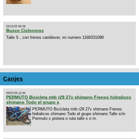
03/12/25 00:26
Busco Ciclocross
Talle S , con frenos cantilever, mi numero 1168331098
Canjes
05/07/26 12:44
PERMUTO Bicicleta mtb r29 27v shimano Frenos hidralicos
shimano Todo el grupo s
PERMUTO Bicicleta mtb r29 27v shimano Frenos
hidralicos shimano Todo el grupo shimano Talle s/m
Permuto x pistera o ruta talle s o m.