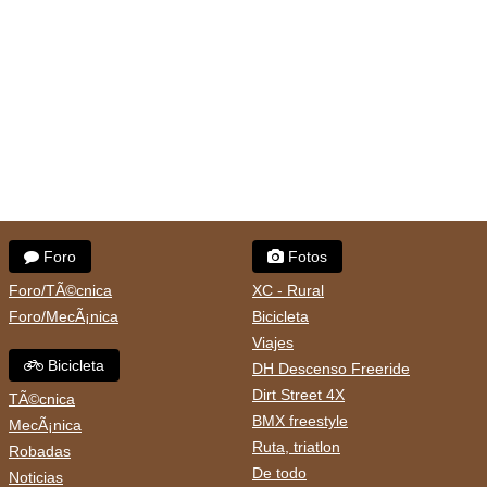
Foro
Fotos
Foro/TÃ©cnica
XC - Rural
Foro/MecÃ¡nica
Bicicleta
Viajes
Bicicleta
DH Descenso Freeride
Dirt Street 4X
TÃ©cnica
BMX freestyle
MecÃ¡nica
Ruta, triatlon
Robadas
De todo
Noticias