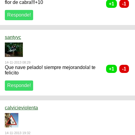
flor de cabra!!!+10
santyvc
14-11-2013 08:29
Que nave pelado! siempre mejorandola! te
felicito
calvicieviolenta
14-11-2013 19:32