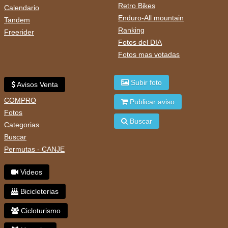
Retro Bikes
Calendario
Enduro-All mountain
Tandem
Ranking
Freerider
Fotos del DIA
Fotos mas votadas
Subir foto
Avisos Venta
COMPRO
Publicar aviso
Fotos
Buscar
Categorias
Buscar
Permutas - CANJE
Videos
Bicicleterias
Cicloturismo