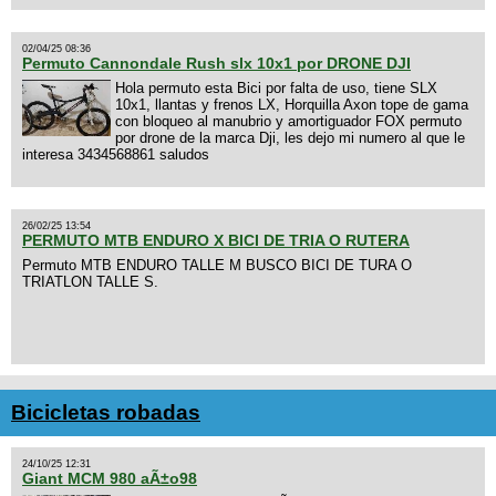
02/04/25 08:36
Permuto Cannondale Rush slx 10x1 por DRONE DJI
Hola permuto esta Bici por falta de uso, tiene SLX
10x1, llantas y frenos LX, Horquilla Axon tope de gama
con bloqueo al manubrio y amortiguador FOX permuto
por drone de la marca Dji, les dejo mi numero al que le
interesa 3434568861 saludos
26/02/25 13:54
PERMUTO MTB ENDURO X BICI DE TRIA O RUTERA
Permuto MTB ENDURO TALLE M BUSCO BICI DE TURA O
TRIATLON TALLE S.
Bicicletas robadas
24/10/25 12:31
Giant MCM 980 aÃ±o98