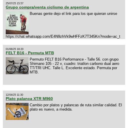
25/07/25 15:57
Grupo compra/venta ciclismo de argentina
Buenas gente dejo el link para los que quieran unirse
https://chat.whatsapp.com/E4N9zhVk9wHFFzK7T345Kn?mode=ac_t
01/06/25 18:20
FELT B16 - Permuta MTB
Permuto FELT B16 Performance - Talle 56. con grupo
Shimano 105 - 22 v, cuadro: triatlon carbono dual aero
TT/TRI UHC. Talle L. Excelente estado. Permuta por
MTB.
12/04/25 11:30
Plato palanca XTR M960
Cambio por platos y palancas de ruta similar calidad. El
plato es nuevo, a medida.