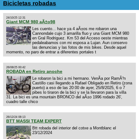
Bicicletas robadas
24/10/25 12:31
Giant MCM 980 aÃ±o98
Les cuento... hace ya 4 aÃ±os me robaron una
Cannondale cujo 3 amarilla fluo y una Giant MCM 980
en Gral Rodriguez. Km 53 del Acceso oeste mientras
pedaleabamos con mi esposa a Lujan. Aun conservo
las denuncias y las fotos de mis bikes. Desde aquel
momento, no paro de entrar a diferentes portales t
26/08/25 00:42
ROBADA en Retiro anoche
Le robaron la bici a mi hermano. VenÃ­a por RamÃ³n
Castillo casi llegando a Rafael Obligado en Retiro (zona
puerto) a eso de las 20:00 de ayer, 25/8/2025, 6 o 7
pibes lo tiraron de la bici y se la llevaron para la villa
31. La bici es una mountain BRONCO del aÃ±o 1996 rodado 26',
cuadro talle chico
26/12/24 08:13
BTT MASSI TEAM EXPERT
Btt robada del interior del cotxe a Montblanc el
23/12/2024