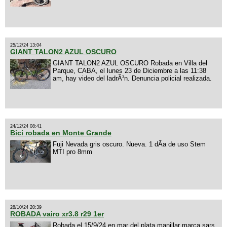
25/12/24 13:04
GIANT TALON2 AZUL OSCURO
GIANT TALON2 AZUL OSCURO Robada en Villa del
Parque, CABA, el lunes 23 de Diciembre a las 11:38
am, hay video del ladrÃ³n. Denuncia policial realizada.
24/12/24 08:41
Bici robada en Monte Grande
Fuji Nevada gris oscuro. Nueva. 1 dÃ­a de uso Stem
MTI pro 8mm
28/10/24 20:39
ROBADA vairo xr3.8 r29 1er
Robada el 15/9/24 en mar del plata manillar marca sars