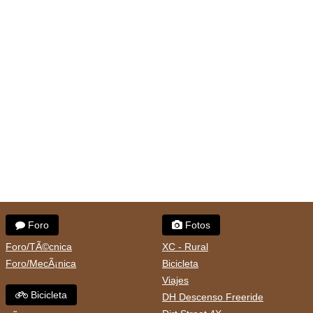
Foro
Fotos
Foro/TÃ©cnica
XC - Rural
Foro/MecÃ¡nica
Bicicleta
Viajes
Bicicleta
DH Descenso Freeride