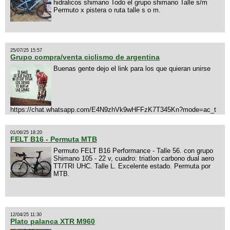
hidralicos shimano Todo el grupo shimano Talle s/m
Permuto x pistera o ruta talle s o m.
25/07/25 15:57
Grupo compra/venta ciclismo de argentina
Buenas gente dejo el link para los que quieran unirse
https://chat.whatsapp.com/E4N9zhVk9wHFFzK7T345Kn?mode=ac_t
01/06/25 18:20
FELT B16 - Permuta MTB
Permuto FELT B16 Performance - Talle 56. con grupo
Shimano 105 - 22 v, cuadro: triatlon carbono dual aero
TT/TRI UHC. Talle L. Excelente estado. Permuta por
MTB.
12/04/25 11:30
Plato palanca XTR M960