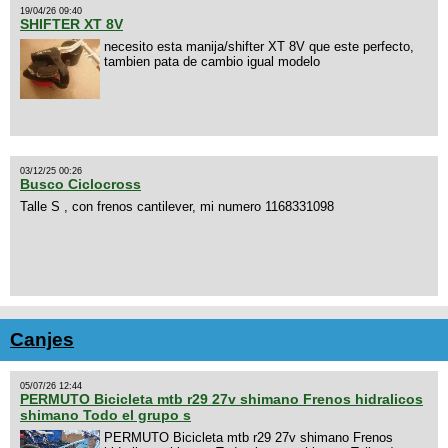
19/04/26 09:40
SHIFTER XT 8V
necesito esta manija/shifter XT 8V que este perfecto,
tambien pata de cambio igual modelo
03/12/25 00:26
Busco Ciclocross
Talle S , con frenos cantilever, mi numero 1168331098
Canjes
05/07/26 12:44
PERMUTO Bicicleta mtb r29 27v shimano Frenos hidralicos
shimano Todo el grupo s
PERMUTO Bicicleta mtb r29 27v shimano Frenos