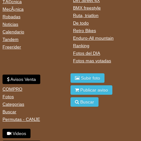
Dirt Street 4X
TÃ©cnica
BMX freestyle
MecÃ¡nica
Ruta, triatlon
Robadas
De todo
Noticias
Retro Bikes
Calendario
Enduro-All mountain
Tandem
Ranking
Freerider
Fotos del DIA
Fotos mas votadas
Subir foto
Avisos Venta
COMPRO
Publicar aviso
Fotos
Buscar
Categorias
Buscar
Permutas - CANJE
Videos