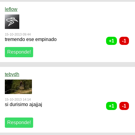
leflow
15-10-2013 09:44
tremendo ese empinado
tebydh
15-10-2013 14:14
si durisimo ajajjaj