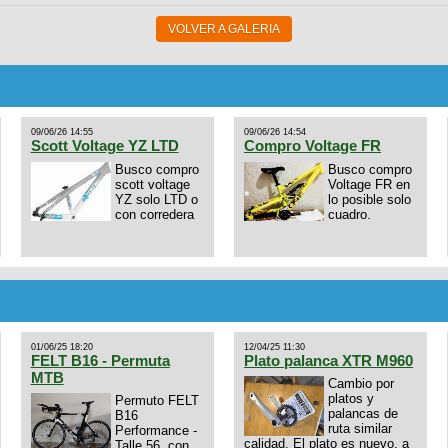
VOLVER A GALERIA
09/06/26 14:55
09/06/26 14:54
Scott Voltage YZ LTD
Compro Voltage FR
Busco compro
Busco compro
scott voltage
Voltage FR en
YZ solo LTD o
lo posible solo
con corredera
cuadro.
01/06/25 18:20
12/04/25 11:30
FELT B16 - Permuta
Plato palanca XTR M960
MTB
Cambio por
platos y
Permuto FELT
palancas de
B16
ruta similar
Performance -
calidad. El plato es nuevo, a
Talle 56. con