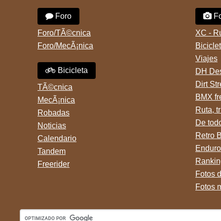
Foro
Fo
Foro/TÃ©cnica
XC - R
Foro/MecÃ¡nica
Bicicle
Viajes
Bicicleta
DH Des
Dirt St
TÃ©cnica
BMX fr
MecÃ¡nica
Ruta, tr
Robadas
De tod
Noticias
Retro 
Calendario
Enduro
Tandem
Rankin
Freerider
Fotos 
Fotos 