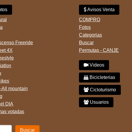
tos
Avisos Venta
ural
COMPRO
ta
Fotos
Categorias
censo Freeride
Buscar
reet 4X
Permutas - CANJE
eestyle
Videos
iatlon
o
Bicicleterias
Bikes
-All mountain
Cicloturismo
g
Usuarios
del DIA
mas votadas
Buscar