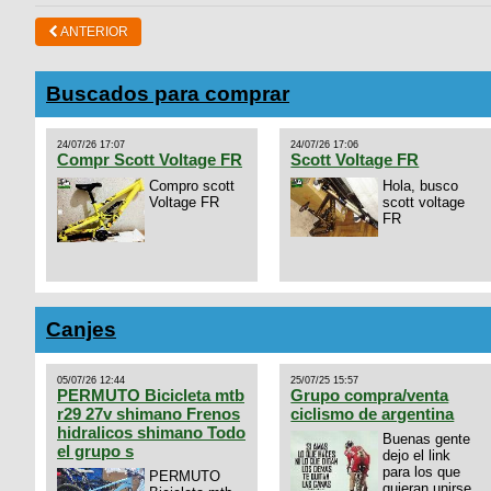
ANTERIOR
Buscados para comprar
24/07/26 17:07
24/07/26 17:06
Compr Scott Voltage FR
Scott Voltage FR
Compro scott
Hola, busco
Voltage FR
scott voltage
FR
Canjes
05/07/26 12:44
25/07/25 15:57
PERMUTO Bicicleta mtb
Grupo compra/venta
r29 27v shimano Frenos
ciclismo de argentina
hidralicos shimano Todo
Buenas gente
el grupo s
dejo el link
para los que
PERMUTO
quieran unirse