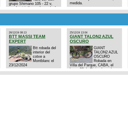
medida.
grupo Shimano 105 - 22 v,
cuadro: triatlon carbono dual
E4N9zhVk9wHFFzK7T345Kn?
aero TT/TRI UHC. Talle L.
Excelente estado. Permuta
por MTB.
26/12/24 08:13
25/12/24 13:04
BTT MASSI TEAM
GIANT TALON2 AZUL
EXPERT
OSCURO
Btt robada del
GIANT
interior del
TALON2 AZUL
cotxe a
OSCURO
Montblanc el
Robada en
23/12/2024
Villa del Parque, CABA, el
lunes 23 de Diciembre a las
11:38 am, hay video del
ladrÃ³n. Denuncia policial
realizada.