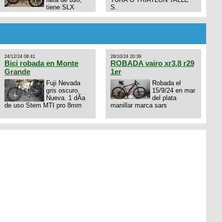
tiene SLX
S.
10x1, llantas y frenos LX,
Horquilla Axon tope de gama
con bloqueo al manubrio y
amortiguador FOX permuto
por drone de la marca Dji, les
dejo mi numero al que le
24/12/24 08:41
28/10/24 20:39
interesa 3434568861 saludos
Bici robada en Monte
ROBADA vairo xr3.8 r29
Grande
1er
Fuji Nevada
Robada el
gris oscuro.
15/9/24 en mar
Nueva. 1 dÃ­a
del plata
de uso Stem MTI pro 8mm
manillar marca sars