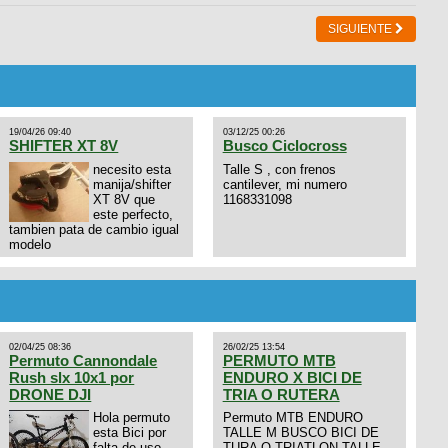
SIGUIENTE
19/04/26 09:40
03/12/25 00:26
SHIFTER XT 8V
Busco Ciclocross
necesito esta
Talle S , con frenos
manija/shifter
cantilever, mi numero
XT 8V que
1168331098
este perfecto,
tambien pata de cambio igual
modelo
02/04/25 08:36
26/02/25 13:54
Permuto Cannondale
PERMUTO MTB
Rush slx 10x1 por
ENDURO X BICI DE
DRONE DJI
TRIA O RUTERA
Hola permuto
Permuto MTB ENDURO
esta Bici por
TALLE M BUSCO BICI DE
falta de uso,
TURA O TRIATLON TALLE