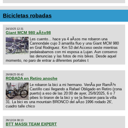
Bicicletas robadas
24/10/25 12:31
Giant MCM 980 aÃ±o98
Les cuento... hace ya 4 aÃ±os me robaron una
Cannondale cujo 3 amarilla fluo y una Giant MCM 980
en Gral Rodriguez. Km 53 del Acceso oeste mientras
pedaleabamos con mi esposa a Lujan. Aun conservo
las denuncias y las fotos de mis bikes. Desde aquel
momento, no paro de entrar a diferentes portales t
26/08/25 00:42
ROBADA en Retiro anoche
Le robaron la bici a mi hermano. VenÃ­a por RamÃ³n
Castillo casi llegando a Rafael Obligado en Retiro (zona
puerto) a eso de las 20:00 de ayer, 25/8/2025, 6 o 7
pibes lo tiraron de la bici y se la llevaron para la villa
31. La bici es una mountain BRONCO del aÃ±o 1996 rodado 26',
cuadro talle chico
26/12/24 08:13
BTT MASSI TEAM EXPERT