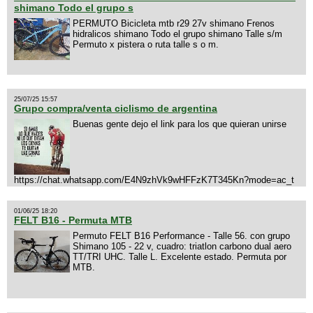
shimano Todo el grupo s
PERMUTO Bicicleta mtb r29 27v shimano Frenos
hidralicos shimano Todo el grupo shimano Talle s/m
Permuto x pistera o ruta talle s o m.
25/07/25 15:57
Grupo compra/venta ciclismo de argentina
Buenas gente dejo el link para los que quieran unirse
https://chat.whatsapp.com/E4N9zhVk9wHFFzK7T345Kn?mode=ac_t
01/06/25 18:20
FELT B16 - Permuta MTB
Permuto FELT B16 Performance - Talle 56. con grupo
Shimano 105 - 22 v, cuadro: triatlon carbono dual aero
TT/TRI UHC. Talle L. Excelente estado. Permuta por
MTB.