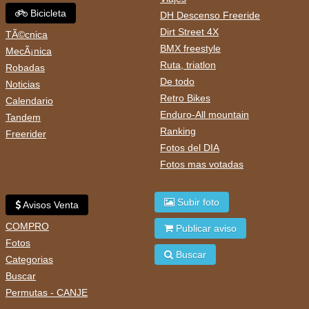
Bicicleta
DH Descenso Freeride
Dirt Street 4X
TÃ©cnica
BMX freestyle
MecÃ¡nica
Ruta, triatlon
Robadas
De todo
Noticias
Retro Bikes
Calendario
Enduro-All mountain
Tandem
Ranking
Freerider
Fotos del DIA
Fotos mas votadas
Subir foto
Avisos Venta
COMPRO
Publicar aviso
Fotos
Buscar
Categorias
Buscar
Permutas - CANJE