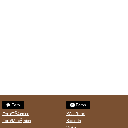
Foro
Fotos
Foro/TÃ©cnica
XC - Rural
Foro/MecÃ¡nica
Bicicleta
Viajes