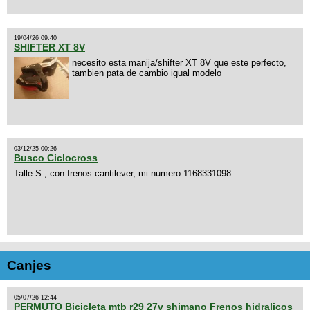
19/04/26 09:40
SHIFTER XT 8V
necesito esta manija/shifter XT 8V que este perfecto,
tambien pata de cambio igual modelo
03/12/25 00:26
Busco Ciclocross
Talle S , con frenos cantilever, mi numero 1168331098
Canjes
05/07/26 12:44
PERMUTO Bicicleta mtb r29 27v shimano Frenos hidralicos