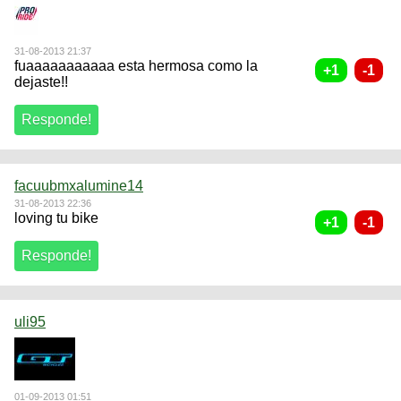
31-08-2013 21:37
fuaaaaaaaaaaa esta hermosa como la
dejaste!!
facuubmxalumine14
31-08-2013 22:36
loving tu bike
uli95
01-09-2013 01:51