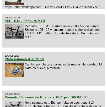
https://chat.whatsapp.com/E4N9zhVk9wHFFzK7T345Kn?mode=ac_t
01/06/25 18:20
FELT B16 - Permuta MTB
Permuto FELT B16 Performance - Talle 56. con grupo
Shimano 105 - 22 v, cuadro: triatlon carbono dual aero
TT/TRI UHC. Talle L. Excelente estado. Permuta por
MTB.
12/04/25 11:30
Plato palanca XTR M960
Cambio por platos y palancas de ruta similar calidad. El
plato es nuevo, a medida.
02/04/25 08:36
Permuto Cannondale Rush slx 10x1 por DRONE DJI
Hola permuto esta Bici por falta de uso, tiene SLX
10x1, llantas y frenos LX, Horquilla Axon tope de gama