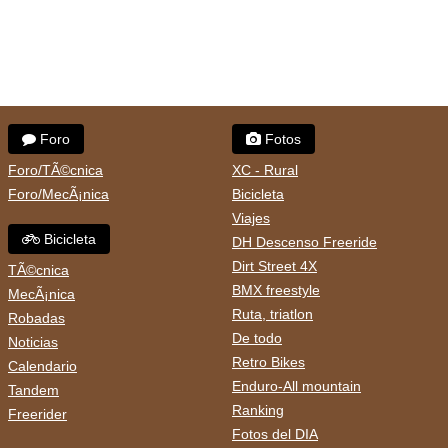
Foro
Fotos
Foro/TÃ©cnica
XC - Rural
Foro/MecÃ¡nica
Bicicleta
Viajes
Bicicleta
DH Descenso Freeride
Dirt Street 4X
TÃ©cnica
BMX freestyle
MecÃ¡nica
Ruta, triatlon
Robadas
De todo
Noticias
Retro Bikes
Calendario
Enduro-All mountain
Tandem
Ranking
Freerider
Fotos del DIA