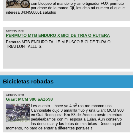
con bloqueo al manubrio y amortiguador FOX permuto
por drone de la marca Dji, les dejo mi numero al que le
interesa 3434568861 saludos
26/02/25 13:54
PERMUTO MTB ENDURO X BICI DE TRIA O RUTERA
Permuto MTB ENDURO TALLE M BUSCO BICI DE TURA O
TRIATLON TALLE S.
Bicicletas robadas
24/10/25 12:31
Giant MCM 980 aÃ±o98
Les cuento... hace ya 4 aÃ±os me robaron una
Cannondale cujo 3 amarilla fluo y una Giant MCM 980
en Gral Rodriguez. Km 53 del Acceso oeste mientras
pedaleabamos con mi esposa a Lujan. Aun conservo
las denuncias y las fotos de mis bikes. Desde aquel
momento, no paro de entrar a diferentes portales t