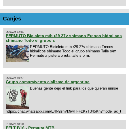
Canjes
05/07/26 12:44
PERMUTO Bicicleta mtb r29 27v shimano Frenos hidralicos
shimano Todo el grupo s
PERMUTO Bicicleta mtb r29 27v shimano Frenos
hidralicos shimano Todo el grupo shimano Talle s/m
Permuto x pistera o ruta talle s o m.
25/07/25 15:57
Grupo compra/venta ciclismo de argentina
Buenas gente dejo el link para los que quieran unirse
https://chat.whatsapp.com/E4N9zhVk9wHFFzK7T345Kn?mode=ac_t
01/06/25 18:20
FELT B16 - Permuta MTB