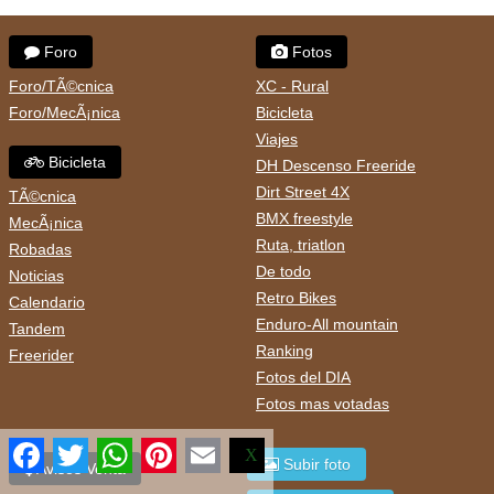
Foro
Fotos
Foro/TÃ©cnica
XC - Rural
Foro/MecÃ¡nica
Bicicleta
Viajes
Bicicleta
DH Descenso Freeride
Dirt Street 4X
TÃ©cnica
BMX freestyle
MecÃ¡nica
Ruta, triatlon
Robadas
De todo
Noticias
Retro Bikes
Calendario
Enduro-All mountain
Tandem
Ranking
Freerider
Fotos del DIA
Fotos mas votadas
Facebook
Twitter
WhatsApp
Pinterest
Email
X
Subir foto
Avisos Venta