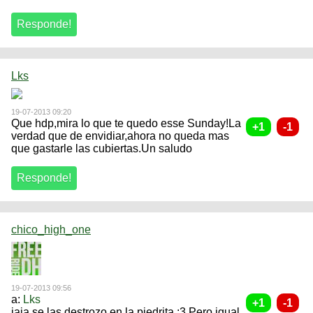
Lks
19-07-2013 09:20
Que hdp,mira lo que te quedo esse Sunday!La
verdad que de envidiar,ahora no queda mas
que gastarle las cubiertas.Un saludo
chico_high_one
19-07-2013 09:56
a:
Lks
jaja se las destrozo en la piedrita :3 Pero igual