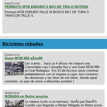
26/02/25 13:54
PERMUTO MTB ENDURO X BICI DE TRIA O RUTERA
Permuto MTB ENDURO TALLE M BUSCO BICI DE TURA O
TRIATLON TALLE S.
Bicicletas robadas
24/10/25 12:31
Giant MCM 980 aÃ±o98
Les cuento... hace ya 4 aÃ±os me robaron una
Cannondale cujo 3 amarilla fluo y una Giant MCM 980
en Gral Rodriguez. Km 53 del Acceso oeste mientras
pedaleabamos con mi esposa a Lujan. Aun conservo
las denuncias y las fotos de mis bikes. Desde aquel
momento, no paro de entrar a diferentes portales t
26/08/25 00:42
ROBADA en Retiro anoche
Le robaron la bici a mi hermano. VenÃ­a por RamÃ³n
Castillo casi llegando a Rafael Obligado en Retiro (zona