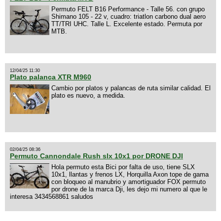
Permuto FELT B16 Performance - Talle 56. con grupo
Shimano 105 - 22 v, cuadro: triatlon carbono dual aero
TT/TRI UHC. Talle L. Excelente estado. Permuta por
MTB.
12/04/25 11:30
Plato palanca XTR M960
Cambio por platos y palancas de ruta similar calidad. El
plato es nuevo, a medida.
02/04/25 08:36
Permuto Cannondale Rush slx 10x1 por DRONE DJI
Hola permuto esta Bici por falta de uso, tiene SLX
10x1, llantas y frenos LX, Horquilla Axon tope de gama
con bloqueo al manubrio y amortiguador FOX permuto
por drone de la marca Dji, les dejo mi numero al que le
interesa 3434568861 saludos