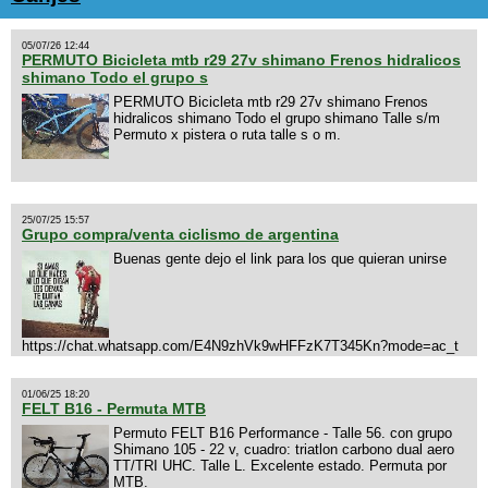
05/07/26 12:44
PERMUTO Bicicleta mtb r29 27v shimano Frenos hidralicos
shimano Todo el grupo s
PERMUTO Bicicleta mtb r29 27v shimano Frenos
hidralicos shimano Todo el grupo shimano Talle s/m
Permuto x pistera o ruta talle s o m.
25/07/25 15:57
Grupo compra/venta ciclismo de argentina
Buenas gente dejo el link para los que quieran unirse
https://chat.whatsapp.com/E4N9zhVk9wHFFzK7T345Kn?mode=ac_t
01/06/25 18:20
FELT B16 - Permuta MTB
Permuto FELT B16 Performance - Talle 56. con grupo
Shimano 105 - 22 v, cuadro: triatlon carbono dual aero
TT/TRI UHC. Talle L. Excelente estado. Permuta por
MTB.