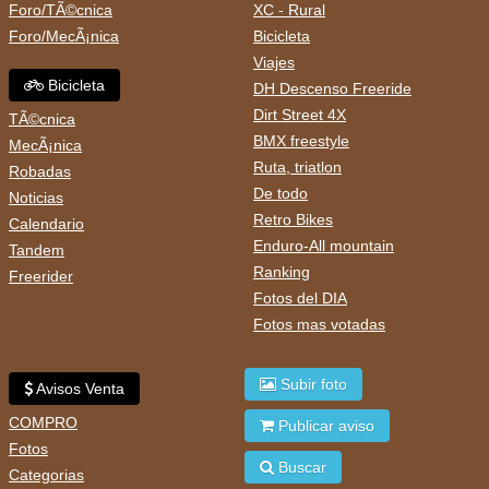
Foro/TÃ©cnica
XC - Rural
Foro/MecÃ¡nica
Bicicleta
Viajes
Bicicleta
DH Descenso Freeride
Dirt Street 4X
TÃ©cnica
BMX freestyle
MecÃ¡nica
Ruta, triatlon
Robadas
De todo
Noticias
Retro Bikes
Calendario
Enduro-All mountain
Tandem
Ranking
Freerider
Fotos del DIA
Fotos mas votadas
Subir foto
Avisos Venta
COMPRO
Publicar aviso
Fotos
Buscar
Categorias