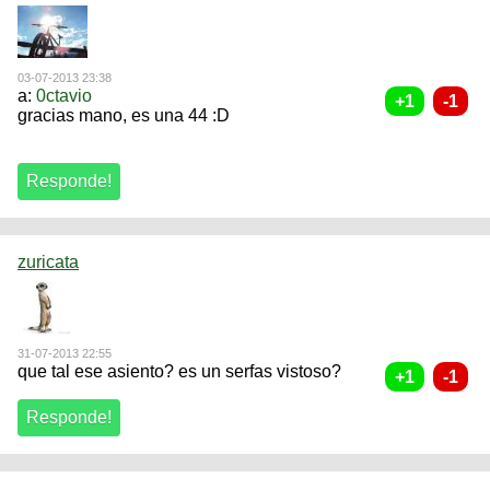
03-07-2013 23:38
a:
0ctavio
gracias mano, es una 44 :D
zuricata
31-07-2013 22:55
que tal ese asiento? es un serfas vistoso?