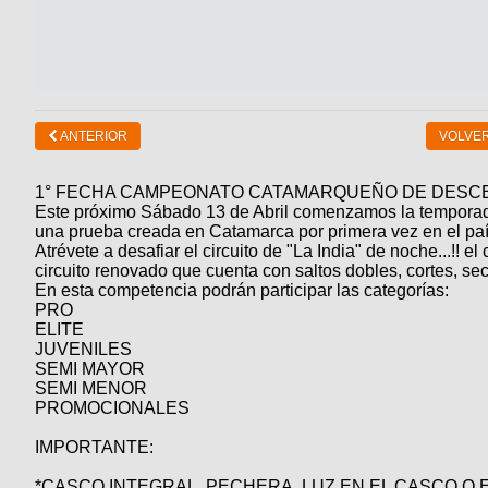
ANTERIOR
VOLVER
1° FECHA CAMPEONATO CATAMARQUEÑO DE DESC
Este próximo Sábado 13 de Abril comenzamos la tempor
una prueba creada en Catamarca por primera vez en el
Atrévete a desafiar el circuito de "La India" de noche...!! e
circuito renovado que cuenta con saltos dobles, cortes, sec
En esta competencia podrán participar las categorías:
PRO
ELITE
JUVENILES
SEMI MAYOR
SEMI MENOR
PROMOCIONALES
IMPORTANTE:
*CASCO INTEGRAL, PECHERA, LUZ EN EL CASCO O EL LA