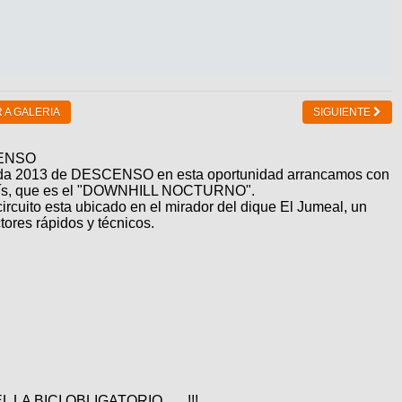
 A GALERIA
SIGUIENTE
ENSO
ada 2013 de DESCENSO en esta oportunidad arrancamos con
 país, que es el "DOWNHILL NOCTURNO".
l circuito esta ubicado en el mirador del dique El Jumeal, un
tores rápidos y técnicos.
 BICI OBLIGATORIO.......!!!