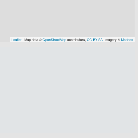
Leaflet
| Map data ©
OpenStreetMap
contributors,
CC-BY-SA
, Imagery ©
Mapbox