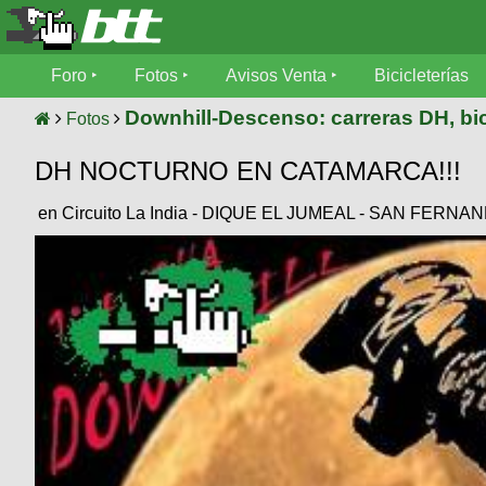
Foro
Foro
Fotos
Avisos Venta
Bicicleterías
Foro
Fotos
Downhill-Descenso: carreras DH, bic
Fotos
Técnica
DH NOCTURNO EN CATAMARCA!!!
Avisos
Mecánica
SUBÍ
Ventas
tu
en Circuito La India - DIQUE EL JUMEAL - SAN FE
foto
Bicicleterías
SUBÍ
Galeria
tu
Bicicletas
aviso
XC
Bicicletas
Videos
Buscar
Bicicletas
Viajes
Ultimos
Cicloturismo
Tandem
Descenso
Fotos
Freerider
Dirt
Salidas
Usuarios
Categorias