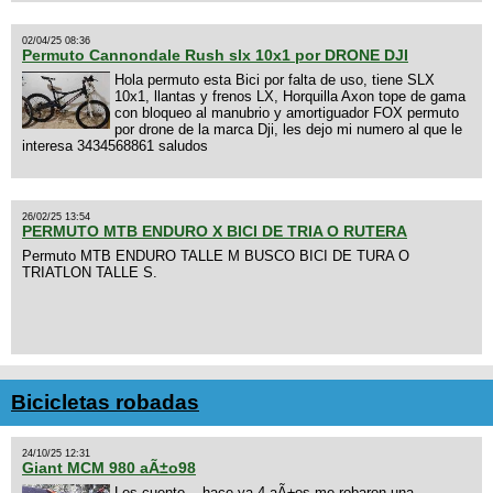
02/04/25 08:36
Permuto Cannondale Rush slx 10x1 por DRONE DJI
Hola permuto esta Bici por falta de uso, tiene SLX
10x1, llantas y frenos LX, Horquilla Axon tope de gama
con bloqueo al manubrio y amortiguador FOX permuto
por drone de la marca Dji, les dejo mi numero al que le
interesa 3434568861 saludos
26/02/25 13:54
PERMUTO MTB ENDURO X BICI DE TRIA O RUTERA
Permuto MTB ENDURO TALLE M BUSCO BICI DE TURA O
TRIATLON TALLE S.
Bicicletas robadas
24/10/25 12:31
Giant MCM 980 aÃ±o98
Les cuento... hace ya 4 aÃ±os me robaron una