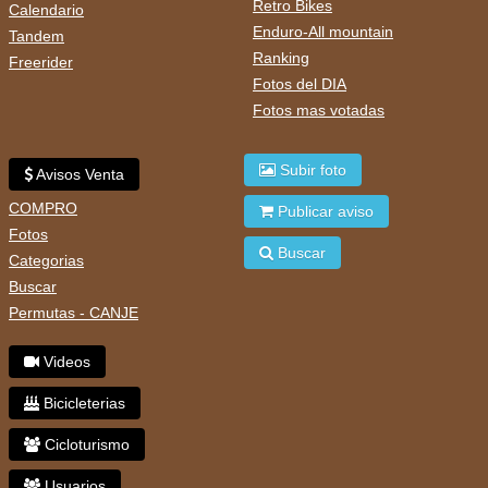
Retro Bikes
Calendario
Enduro-All mountain
Tandem
Ranking
Freerider
Fotos del DIA
Fotos mas votadas
Subir foto
Avisos Venta
COMPRO
Publicar aviso
Fotos
Buscar
Categorias
Buscar
Permutas - CANJE
Videos
Bicicleterias
Cicloturismo
Usuarios