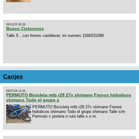
03/12/25 00:26
Busco Ciclocross
Talle S , con frenos cantilever, mi numero 1168331098
Canjes
05/07/26 12:44
PERMUTO Bicicleta mtb r29 27v shimano Frenos hidralicos
shimano Todo el grupo s
PERMUTO Bicicleta mtb r29 27v shimano Frenos
hidralicos shimano Todo el grupo shimano Talle s/m
Permuto x pistera o ruta talle s o m.