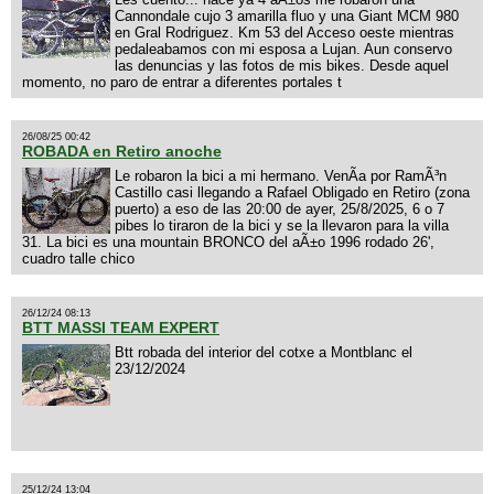
Cannondale cujo 3 amarilla fluo y una Giant MCM 980
en Gral Rodriguez. Km 53 del Acceso oeste mientras
pedaleabamos con mi esposa a Lujan. Aun conservo
las denuncias y las fotos de mis bikes. Desde aquel
momento, no paro de entrar a diferentes portales t
26/08/25 00:42
ROBADA en Retiro anoche
Le robaron la bici a mi hermano. VenÃ­a por RamÃ³n
Castillo casi llegando a Rafael Obligado en Retiro (zona
puerto) a eso de las 20:00 de ayer, 25/8/2025, 6 o 7
pibes lo tiraron de la bici y se la llevaron para la villa
31. La bici es una mountain BRONCO del aÃ±o 1996 rodado 26',
cuadro talle chico
26/12/24 08:13
BTT MASSI TEAM EXPERT
Btt robada del interior del cotxe a Montblanc el
23/12/2024
25/12/24 13:04