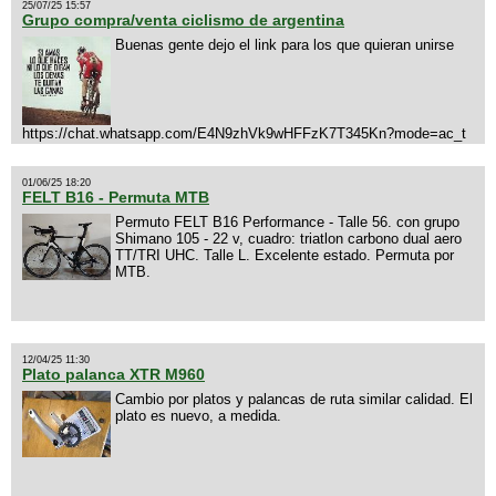
25/07/25 15:57
Grupo compra/venta ciclismo de argentina
Buenas gente dejo el link para los que quieran unirse
https://chat.whatsapp.com/E4N9zhVk9wHFFzK7T345Kn?mode=ac_t
01/06/25 18:20
FELT B16 - Permuta MTB
Permuto FELT B16 Performance - Talle 56. con grupo
Shimano 105 - 22 v, cuadro: triatlon carbono dual aero
TT/TRI UHC. Talle L. Excelente estado. Permuta por
MTB.
12/04/25 11:30
Plato palanca XTR M960
Cambio por platos y palancas de ruta similar calidad. El
plato es nuevo, a medida.