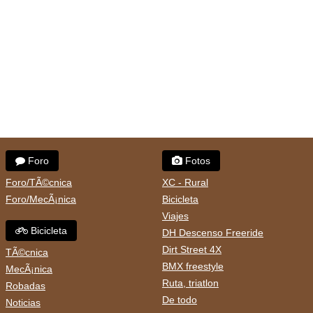
Foro
Fotos
Foro/TÃ©cnica
XC - Rural
Foro/MecÃ¡nica
Bicicleta
Viajes
Bicicleta
DH Descenso Freeride
Dirt Street 4X
TÃ©cnica
BMX freestyle
MecÃ¡nica
Ruta, triatlon
Robadas
De todo
Noticias