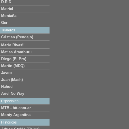
D.R.D
Matrial
Montaña
Ger
Trialeros
Cristian (Pendejo)
Mario Rivas!!
Matias Aramburu
Diego (El Pro)
Martin (MDQ)
Javoo
Juan (Mash)
Nahuel
Ariel No Way
Especiales
MTB - btt.com.ar
Monty Argentina
Historicos