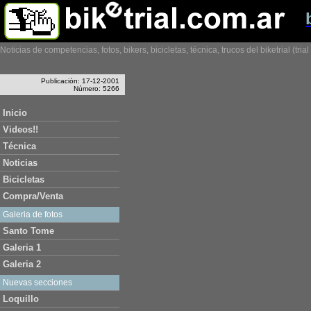
Noticias de competencias, fotos, bikers, bicicletas, técnica, trucos del biketrial (tria
Publicación: 17-12-2001
Número: 5266
Inicio
Videos!!
Técnica
Noticias
Bicicletas
Compra/Venta
Galeria de fotos
Santo Tome
Galeria 1
Galeria 2
Nuevas secciones
Loquillo