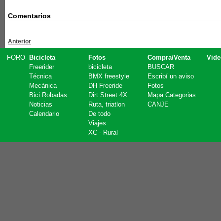
Comentarios
Anterior
FORO
Bicicleta
Fotos
Compra/Venta
Vide
Freerider
bicicleta
BUSCAR
Técnica
BMX freestyle
Escribí un aviso
Mecánica
DH Freeride
Fotos
Bici Robadas
Dirt Street 4X
Mapa Categorias
Noticias
Ruta, triatlon
CANJE
Calendario
De todo
Viajes
XC - Rural