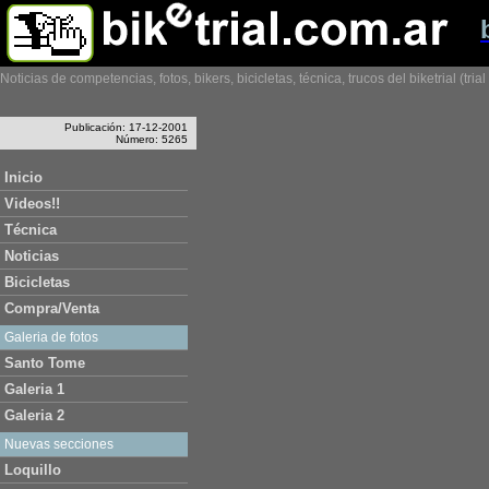
Noticias de competencias, fotos, bikers, bicicletas, técnica, trucos del biketrial (tria
Publicación: 17-12-2001
Número: 5265
Inicio
Videos!!
Técnica
Noticias
Bicicletas
Compra/Venta
Galeria de fotos
Santo Tome
Galeria 1
Galeria 2
Nuevas secciones
Loquillo