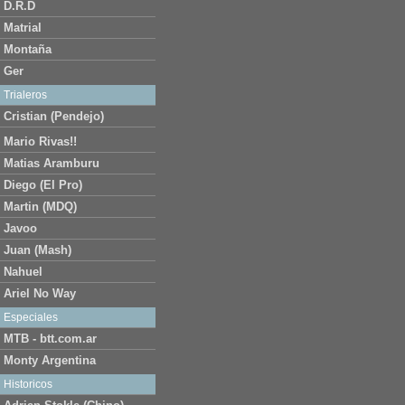
D.R.D
Matrial
Montaña
Ger
Trialeros
Cristian (Pendejo)
Mario Rivas!!
Matias Aramburu
Diego (El Pro)
Martin (MDQ)
Javoo
Juan (Mash)
Nahuel
Ariel No Way
Especiales
MTB - btt.com.ar
Monty Argentina
Historicos