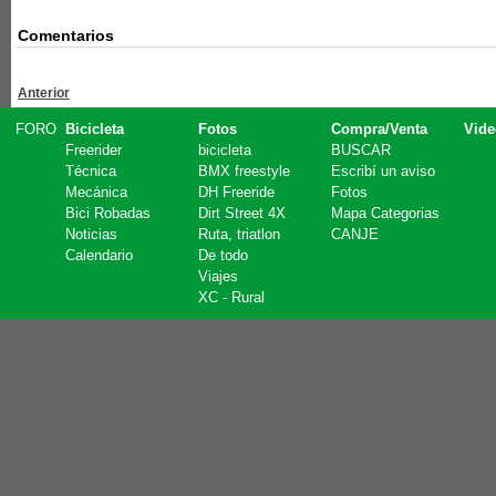
Comentarios
Anterior
FORO
Bicicleta
Fotos
Compra/Venta
Vide
Freerider
bicicleta
BUSCAR
Técnica
BMX freestyle
Escribí un aviso
Mecánica
DH Freeride
Fotos
Bici Robadas
Dirt Street 4X
Mapa Categorias
Noticias
Ruta, triatlon
CANJE
Calendario
De todo
Viajes
XC - Rural