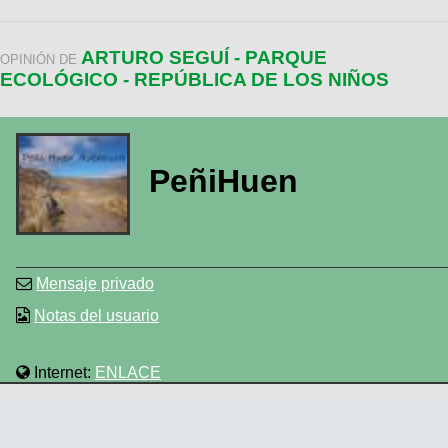
ARTURO SEGUÍ - PARQUE
OPINIÓN DE
ECOLÓGICO - REPÚBLICA DE LOS NIÑOS
PeñiHuen
Mensaje privado
Notas del usuario
Internet:
ENLACE