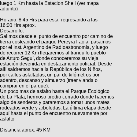
Categorias
BMX
luego 1 Km hasta la Estacion Shell (ver mapa
Salidas
Usuarios
adjunto)
TÃ©cnica
COMPRO
Ruta,
Operadores
triatlon
Horario: 8:45 Hrs para estar regresando a las
de
MecÃ¡nica
Ãšltimos
CANJE
16:00 Hrs aprox.
cicloturismo
De
Robadas
Desarrollo:
Buscar
Mi
todo
Relatos
Salimos desde el punto de encuentro por camino de
ReputaciÃ³n
Noticias
de
tierra costeando el parque Pereyra Iraola, pasamos
Mis
Retro
viajes
por el Inst. Argentino de Radioastronomía, y luego
Amigos
Mis
Calendario
de recorrer 12 Km llegaremos al tranquilo pueblo
Compras
Enduro
Foro
de Arturo Seguí, donde conoceremos su vieja
Actividad
de
estación devenida en destacamento policial. Desde
de
Mis
viajes
allí saldremos hacia la República de los Niños,
Amigos
Ventas
Ranking
por calles asfaltadas, un par de kilómetros por
adentro, descanso y almuerzo (traer vianda o
comprar en el parque).
Fotos
Un poco mas de asfalto hasta el Parque Ecológico
del
de La Plata, hermoso predio cerrado donde haremos
DÃA
algo de senderos y pararemos a tomar unos mates
rodeados verde y arboledas. La última etapa desde
aquí hasta el punto de encuentro nuevamente por
Fotos
asfalto.
mas
votadas
Distancia aprox. 45 KM