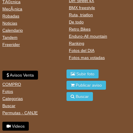
Dirt Street 4X
TÃ©cnica
BMX freestyle
MecÃ¡nica
Ruta, triatlon
Robadas
De todo
Noticias
Retro Bikes
Calendario
Enduro-All mountain
Tandem
Ranking
Freerider
Fotos del DIA
Fotos mas votadas
Subir foto
Avisos Venta
COMPRO
Publicar aviso
Fotos
Buscar
Categorias
Buscar
Permutas - CANJE
Videos