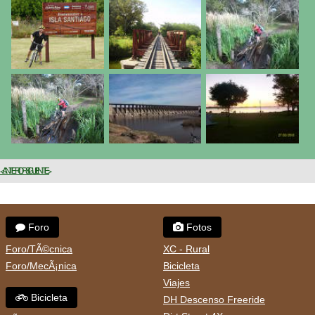
< ANTERIOR
SIGUIENTE >
Foro
Fotos
Foro/TÃ©cnica
XC - Rural
Foro/MecÃ¡nica
Bicicleta
Viajes
Bicicleta
DH Descenso Freeride