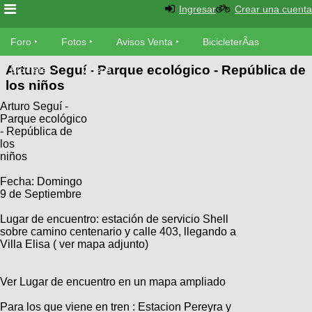
Ingresar
Crear una cuenta
Foro
Foro
Fotos
Avisos Venta
BicicleterÃ­as
Arturo Seguí - Parque ecológico - República de
Foro
Bicicletas
Videos
Fotos
los niños
TÃ©cnica
Arturo Seguí -
Avisos
MecÃ¡nica
Parque ecológico
SUBÃ
Ventas
- República de
tu foto
los
niños
BicicleterÃ­
Galeria
SUBÃ
Fecha: Domingo
as
9 de Septiembre
tu
XC
aviso
Bicicletas
Lugar de encuentro: estación de servicio Shell
Bicicletas
sobre camino centenario y calle 403, llegando a
Villa Elisa ( ver mapa adjunto)
Buscar
Viajes
Videos
Bicicletas
Ultimos
Descenso
Ver Lugar de encuentro en un mapa ampliado
Cicloturismo
Tandem
Fotos
Dirt
Para los que viene en tren : Estacion Pereyra y
Freerider