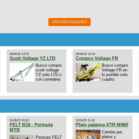
VOLVER A GALERIA
09/06/26 14:55
09/06/26 14:54
Scott Voltage YZ LTD
Compro Voltage FR
Busco compro
Busco compro
scott voltage
Voltage FR en
YZ solo LTD o
lo posible solo
con corredera
cuadro.
01/06/25 18:20
12/04/25 11:30
FELT B16 - Permuta
Plato palanca XTR M960
MTB
Cambio por
platos y
Permuto FELT