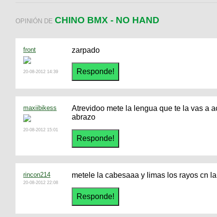
CHINO BMX - NO HAND
OPINIÓN DE
front
zarpado
20-08-2012 14:39
maxiibikess
Atrevidoo mete la lengua que te la vas a a
abrazo
20-08-2012 15:01
rincon214
metele la cabesaaa y limas los rayos cn la
20-08-2012 22:08