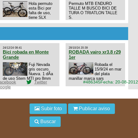
Hola permuto
Permuto MTB ENDURO
esta Bici por
TALLE M BUSCO BICI DE
falta de uso,
TURA O TRIATLON TALLE
tiene SLX
S.
10x1, llantas y frenos LX,
Horquilla Axon tope de gama
con bloqueo al manubrio y
amortiguador FOX permuto
por drone de la marca Dji, les
dejo mi numero al que le
24/12/24 08:41
28/10/24 20:39
interesa 3434568861 saludos
Bici robada en Monte
ROBADA vairo xr3.8 r29
Grande
1er
Fuji Nevada
Robada el
gris oscuro.
15/9/24 en mar
Nueva. 1 dÃ­a
del plata
de uso Stem MTI pro 8mm
manillar marca sars
acebook
Twitter
#486345
Fecha: 20-08-2012
oogle
Subir foto
Publicar aviso
Buscar