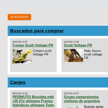
ANTERIOR
Buscados para comprar
24/07/26 17:07
24/07/26 17:06
Compr Scott Voltage FR
Scott Voltage FR
Compro scott
Hola, busco
Voltage FR
scott voltage
FR
Canjes
05/07/26 12:44
25/07/25 15:57
PERMUTO Bicicleta mtb
Grupo compra/venta
r29 27v shimano Frenos
ciclismo de argentina
hidralicos shimano Todo
Buenas gente