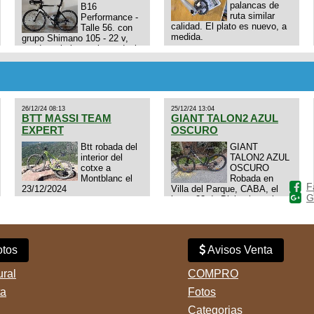
palancas de
B16
ruta similar
Performance -
calidad. El plato es nuevo, a
Talle 56. con
medida.
grupo Shimano 105 - 22 v,
cuadro: triatlon carbono dual
E4N9zhVk9wHFFzK7T345Kn?
aero TT/TRI UHC. Talle L.
Excelente estado. Permuta
por MTB.
26/12/24 08:13
25/12/24 13:04
BTT MASSI TEAM
GIANT TALON2 AZUL
EXPERT
OSCURO
Btt robada del
GIANT
interior del
TALON2 AZUL
cotxe a
OSCURO
Montblanc el
Robada en
F
23/12/2024
Villa del Parque, CABA, el
G
lunes 23 de Diciembre a las
11:38 am, hay video del
ladrÃ³n. Denuncia policial
realizada.
tos
Avisos Venta
ural
COMPRO
ta
Fotos
Categorias