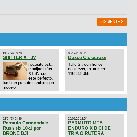
SIGUIENTE
19/04/26 09:40
03/12/25 00:26
SHIFTER XT 8V
Busco Ciclocross
necesito esta
Talle S , con frenos
manija/shifter
cantilever, mi numero
XT 8V que
1168331098
este perfecto,
tambien pata de cambio igual
modelo
02/04/25 08:36
26/02/25 13:54
Permuto Cannondale
PERMUTO MTB
Rush slx 10x1 por
ENDURO X BICI DE
DRONE DJI
TRIA O RUTERA