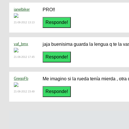
ianelbiker
PRO!!
21-08-2012 13:13
vaf_bmx
jaja buenisima guarda la lengua q te la vas
21-08-2012 17:45
GregoFb
Me imagino si la rueda tenía mierda , otra 
21-08-2012 23:49