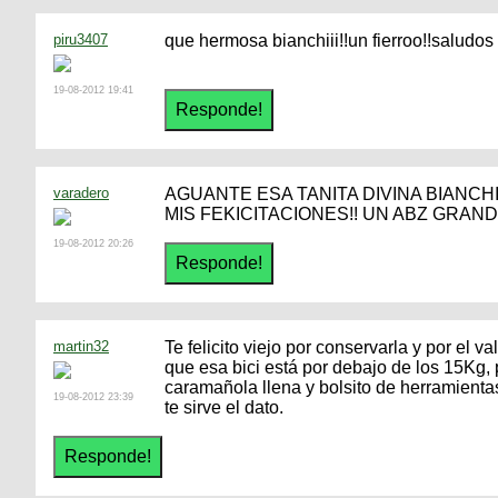
piru3407
que hermosa bianchiii!!un fierroo!!saludos
19-08-2012 19:41
varadero
AGUANTE ESA TANITA DIVINA BIANCH
MIS FEKICITACIONES!! UN ABZ GRAND
19-08-2012 20:26
martin32
Te felicito viejo por conservarla y por el v
que esa bici está por debajo de los 15Kg,
caramañola llena y bolsito de herramienta
19-08-2012 23:39
te sirve el dato.