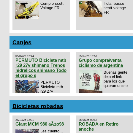
Compro scott
Hola, busco
Voltage FR
scott voltage
FR
Canjes
05/07/26 12:44
25/07/25 15:57
PERMUTO Bicicleta mtb
Grupo compra/venta
r29 27v shimano Frenos
ciclismo de argentina
hidralicos shimano Todo
Buenas gente
el grupo s
dejo el link
para los que
PERMUTO
quieran unirse
Bicicleta mtb
r29 27v
shimano
https://chat.whatsapp.com/
Frenos hidralicos shimano
mode=ac_t
Todo el grupo shimano Talle
Bicicletas robadas
s/m Permuto x pistera o ruta
talle s o m.
24/10/25 12:31
26/08/25 00:42
Giant MCM 980 aÃ±o98
ROBADA en Retiro
anoche
Les cuento...