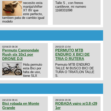
necesito esta
Talle S , con frenos
manija/shifter
cantilever, mi numero
XT 8V que
1168331098
este perfecto,
tambien pata de cambio igual
modelo
02/04/25 08:36
26/02/25 13:54
Permuto Cannondale
PERMUTO MTB
Rush slx 10x1 por
ENDURO X BICI DE
DRONE DJI
TRIA O RUTERA
Hola permuto
Permuto MTB ENDURO
esta Bici por
TALLE M BUSCO BICI DE
falta de uso,
TURA O TRIATLON TALLE
tiene SLX
S.
10x1, llantas y frenos LX,
Horquilla Axon tope de gama
con bloqueo al manubrio y
amortiguador FOX permuto
por drone de la marca Dji, les
dejo mi numero al que le
24/12/24 08:41
28/10/24 20:39
interesa 3434568861 saludos
Bici robada en Monte
ROBADA vairo xr3.8 r29
Grande
1er