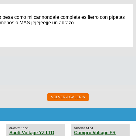
do pesa como mi cannondale completa es fierro con pipetas
s menos o MAS jejejeejje un abrazo
VOLVER A GALERIA
09/06/26 14:55
09/06/26 14:54
Scott Voltage YZ LTD
Compro Voltage FR