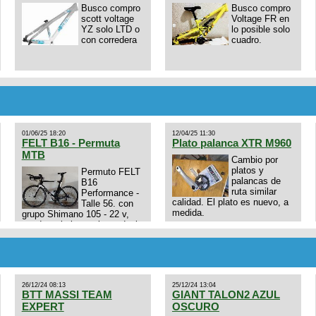
Busco compro
Busco compro
scott voltage
Voltage FR en
YZ solo LTD o
lo posible solo
con corredera
cuadro.
01/06/25 18:20
12/04/25 11:30
FELT B16 - Permuta
Plato palanca XTR M960
MTB
Cambio por
platos y
Permuto FELT
palancas de
B16
ruta similar
Performance -
calidad. El plato es nuevo, a
Talle 56. con
medida.
grupo Shimano 105 - 22 v,
cuadro: triatlon carbono dual
E4N9zhVk9wHFFzK7T345Kn?
aero TT/TRI UHC. Talle L.
Excelente estado. Permuta
por MTB.
26/12/24 08:13
25/12/24 13:04
BTT MASSI TEAM
GIANT TALON2 AZUL
EXPERT
OSCURO