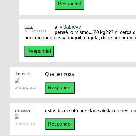
patol
a:
vidabreve
pensé lo mismo... 20 kg??? ni cerca de
18-11-2012 12:24
por componentes y horquilla rigida, debe andar en n
dar_datri
Que hermosa
19-08-2012 18:16
shippuden
estas bicis solo nos dan satisfacciones, mu
19-08-2012 19:07