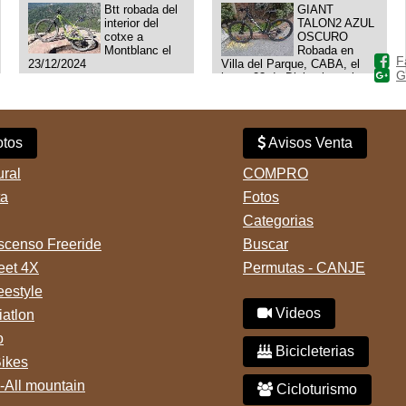
Btt robada del
GIANT
interior del
TALON2 AZUL
cotxe a
OSCURO
Montblanc el
Robada en
F
23/12/2024
Villa del Parque, CABA, el
G
lunes 23 de Diciembre a las
11:38 am, hay video del
ladrÃ³n. Denuncia policial
realizada.
tos
Avisos Venta
ural
COMPRO
ta
Fotos
Categorias
censo Freeride
Buscar
reet 4X
Permutas - CANJE
eestyle
Videos
iatlon
o
Bicicleterias
Bikes
-All mountain
Cicloturismo