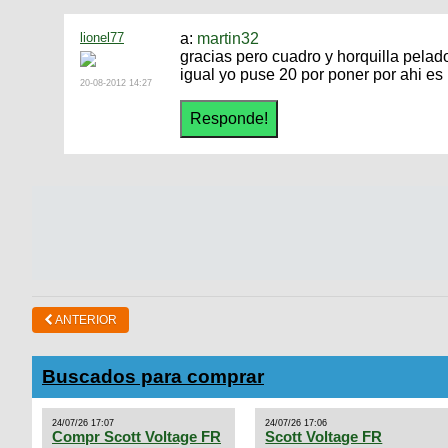
lionel77
a:
martin32
gracias pero cuadro y horquilla pela
igual yo puse 20 por poner por ahi e
20-08-2012 14:27
ANTERIOR
Buscados para comprar
24/07/26 17:07
24/07/26 17:06
Compr Scott Voltage FR
Scott Voltage FR