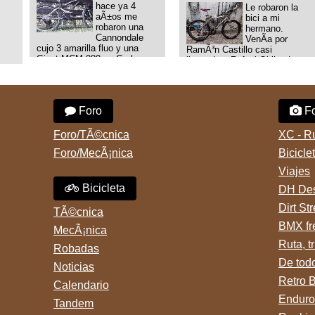
hace ya 4
Le robaron la
aÃ±os me
bici a mi
robaron una
hermano.
Cannondale
VenÃ­a por
cujo 3 amarilla fluo y una
RamÃ³n Castillo casi
Giant MCM 980 en Gral
llegando a Rafael Obligado en
Rodriguez. Km 53 del Acceso
Retiro (zona puerto) a eso de
oeste mientras
las 20:00 de ayer, 25/8/2025,
pedaleabamos con mi esposa
6 o 7 pibes lo tiraron de la
a Lujan. Aun conservo las
bici y se la llevaron para la
Foro
Fo
denuncias y las fotos de mis
villa 31. La bici es una
bikes. Desde aquel momento,
mountain BRONCO del aÃ±o
no paro de entrar a diferentes
1996 rodado 26', cuadro talle
Foro/TÃ©cnica
XC - R
portales t
chico
Foro/MecÃ¡nica
Bicicle
Viajes
Bicicleta
DH Des
Dirt St
TÃ©cnica
BMX fr
MecÃ¡nica
Ruta, tr
Robadas
De tod
Noticias
Retro 
Calendario
Enduro
Tandem