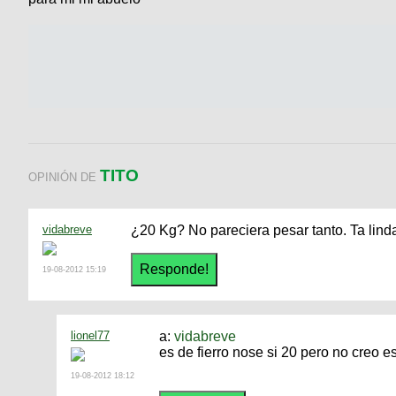
TITO
OPINIÓN DE
vidabreve
¿20 Kg? No pareciera pesar tanto. Ta linda
19-08-2012 15:19
lionel77
a:
vidabreve
es de fierro nose si 20 pero no creo es
19-08-2012 18:12