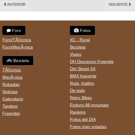
ANTERIOR
SIGUIENTE
Foro
Fotos
Foro/TÃ©cnica
XC - Rural
Foro/MecÃ¡nica
Bicicleta
Viajes
Bicicleta
DH Descenso Freeride
Dirt Street 4X
TÃ©cnica
BMX freestyle
MecÃ¡nica
Ruta, triatlon
Robadas
De todo
Noticias
Retro Bikes
Calendario
Enduro-All mountain
Tandem
Ranking
Freerider
Fotos del DIA
Fotos mas votadas