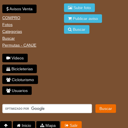
Subir foto
Avisos Venta
COMPRO
Publicar aviso
Fotos
Buscar
Categorias
Buscar
Permutas - CANJE
Videos
Bicicleterias
Cicloturismo
Usuarios
Buscar
Inicio
Mapa
Salir