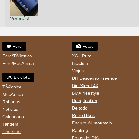
Ver más!
Foro
Fotos
Foro/TÃ©cnica
XC - Rural
Foro/MecÃ¡nica
Bicicleta
Viajes
Bicicleta
DH Descenso Freeride
Dirt Street 4X
TÃ©cnica
BMX freestyle
MecÃ¡nica
Ruta, triatlon
Robadas
De todo
Noticias
Retro Bikes
Calendario
Enduro-All mountain
Tandem
Ranking
Freerider
Fotos del DIA