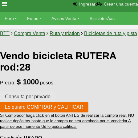
Ingresar
Crear una cuenta
Foro
Foro
Fotos
Avisos Venta
BicicleterÃ­as
Foro
Bicicletas
Videos
Fotos
BTT
Compra Venta
Ruta y triatlon
Bicicletas de ruta y pista
TÃ©cnica
Avisos
MecÃ¡nica
Vendo bicicleta RUTERA
SUBÃ
Ventas
tu foto
rod:28
BicicleterÃ­
Galeria
SUBÃ
$ 1000
as
Precio:
pesos
tu
XC
aviso
Bicicletas
Bicicletas
Buscar
Viajes
Videos
Sr Comprador haga click en el botón ANTES de realizar la compra real. NO
Bicicletas
Ultimos
Descenso
realice depósitos hasta que la compra no sea aprobada por el vendedor.A
Cicloturismo
partir de ese momento Ud lo podrá calificar
Tandem
Fotos
Dirt
Freerider
Condición:
USADO