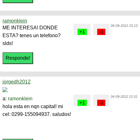
ramonklein
04-09-2012 15:13
ME INTERESA! DONDE
ESTA? tenes un telefono?
slds!
jorgedh2012
04-09-2012 21:51
a:
ramonklein
hola esta en nqn capital! mi
cel: 0299-155094937. saludos!