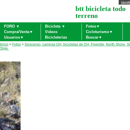
Identif
btt bicicleta todo
terreno
FORO ▼
Bicicleta ▼
Fotos▼
Compra/Venta▼
Videos
Cicloturismo▼
Usuarios▼
Bicicleterias
Buscar▼
Inicio
>
Fotos
>
Descenso, carreras DH, bicicletas de DH, Freeride, North Shore, S
Style.