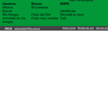
Mas comentarios
Usuarios
Buscar
MAPA
Últimos
Bicicleterias
Buscar
Identificate
Mis Amigos
Fotos del DIA
Recordá la clave
Actividad de mis
Fotos mas votadas
Salir
Amigos
Aviso Legal
|
Reglas de uso
|
Uso de co
INICIO
|
webmaster@btt.com.ar