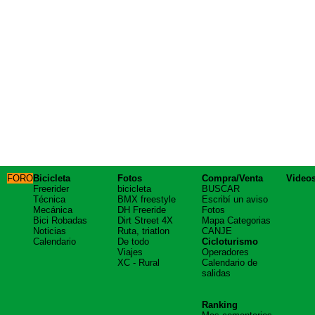
FORO
Bicicleta
Fotos
Compra/Venta
Video
Freerider
bicicleta
BUSCAR
Técnica
BMX freestyle
Escribí un aviso
Mecánica
DH Freeride
Fotos
Bici Robadas
Dirt Street 4X
Mapa Categorias
Noticias
Ruta, triatlon
CANJE
Calendario
De todo
Cicloturismo
Viajes
Operadores
XC - Rural
Calendario de
salidas
Ranking