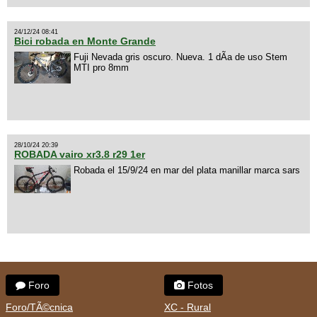
24/12/24 08:41
Bici robada en Monte Grande
Fuji Nevada gris oscuro. Nueva. 1 dÃ­a de uso Stem
MTI pro 8mm
28/10/24 20:39
ROBADA vairo xr3.8 r29 1er
Robada el 15/9/24 en mar del plata manillar marca sars
Foro
Fotos
Foro/TÃ©cnica
XC - Rural