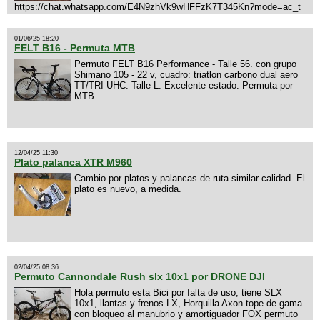
https://chat.whatsapp.com/E4N9zhVk9wHFFzK7T345Kn?mode=ac_t
01/06/25 18:20
FELT B16 - Permuta MTB
Permuto FELT B16 Performance - Talle 56. con grupo
Shimano 105 - 22 v, cuadro: triatlon carbono dual aero
TT/TRI UHC. Talle L. Excelente estado. Permuta por
MTB.
12/04/25 11:30
Plato palanca XTR M960
Cambio por platos y palancas de ruta similar calidad. El
plato es nuevo, a medida.
02/04/25 08:36
Permuto Cannondale Rush slx 10x1 por DRONE DJI
Hola permuto esta Bici por falta de uso, tiene SLX
10x1, llantas y frenos LX, Horquilla Axon tope de gama
con bloqueo al manubrio y amortiguador FOX permuto