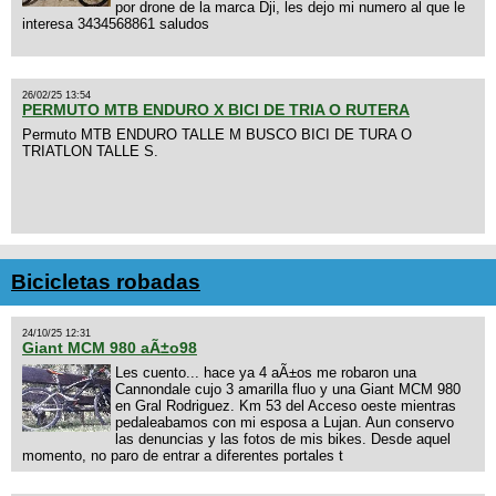
por drone de la marca Dji, les dejo mi numero al que le
interesa 3434568861 saludos
26/02/25 13:54
PERMUTO MTB ENDURO X BICI DE TRIA O RUTERA
Permuto MTB ENDURO TALLE M BUSCO BICI DE TURA O
TRIATLON TALLE S.
Bicicletas robadas
24/10/25 12:31
Giant MCM 980 aÃ±o98
Les cuento... hace ya 4 aÃ±os me robaron una
Cannondale cujo 3 amarilla fluo y una Giant MCM 980
en Gral Rodriguez. Km 53 del Acceso oeste mientras
pedaleabamos con mi esposa a Lujan. Aun conservo
las denuncias y las fotos de mis bikes. Desde aquel
momento, no paro de entrar a diferentes portales t