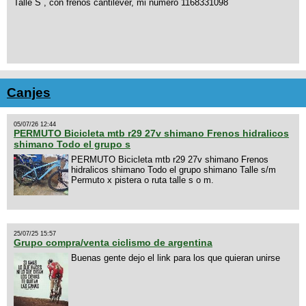
Talle S , con frenos cantilever, mi numero 1168331098
Canjes
05/07/26 12:44
PERMUTO Bicicleta mtb r29 27v shimano Frenos hidralicos
shimano Todo el grupo s
PERMUTO Bicicleta mtb r29 27v shimano Frenos
hidralicos shimano Todo el grupo shimano Talle s/m
Permuto x pistera o ruta talle s o m.
25/07/25 15:57
Grupo compra/venta ciclismo de argentina
Buenas gente dejo el link para los que quieran unirse