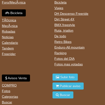
Foro/MecÃ¡nica
Bicicleta
Viajes
Bicicleta
DH Descenso Freeride
Dirt Street 4X
TÃ©cnica
BMX freestyle
MecÃ¡nica
Ruta, triatlon
Robadas
De todo
Noticias
Retro Bikes
Calendario
Enduro-All mountain
Tandem
Ranking
Freerider
Fotos del DIA
Fotos mas votadas
Subir foto
Avisos Venta
COMPRO
Publicar aviso
Fotos
Buscar
Categorias
Buscar