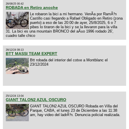
26/08/25 00:42
ROBADA en Retiro anoche
Le robaron la bici a mi hermano. VenÃ­a por RamÃ³n
Castillo casi llegando a Rafael Obligado en Retiro (zona
puerto) a eso de las 20:00 de ayer, 25/8/2025, 6 o 7
pibes lo tiraron de la bici y se la llevaron para la villa
31. La bici es una mountain BRONCO del aÃ±o 1996 rodado 26',
cuadro talle chico
26/12/24 08:13
BTT MASSI TEAM EXPERT
Btt robada del interior del cotxe a Montblanc el
23/12/2024
25/12/24 13:04
GIANT TALON2 AZUL OSCURO
GIANT TALON2 AZUL OSCURO Robada en Villa del
Parque, CABA, el lunes 23 de Diciembre a las 11:38
am, hay video del ladrÃ³n. Denuncia policial realizada.