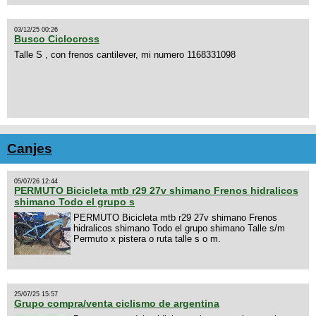
03/12/25 00:26
Busco Ciclocross
Talle S , con frenos cantilever, mi numero 1168331098
Canjes
05/07/26 12:44
PERMUTO Bicicleta mtb r29 27v shimano Frenos hidralicos
shimano Todo el grupo s
PERMUTO Bicicleta mtb r29 27v shimano Frenos
hidralicos shimano Todo el grupo shimano Talle s/m
Permuto x pistera o ruta talle s o m.
25/07/25 15:57
Grupo compra/venta ciclismo de argentina