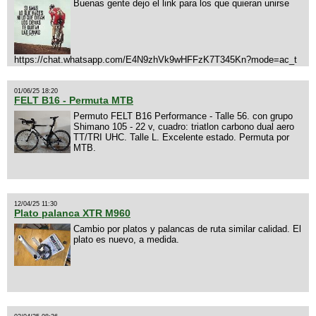
Buenas gente dejo el link para los que quieran unirse
https://chat.whatsapp.com/E4N9zhVk9wHFFzK7T345Kn?mode=ac_t
01/06/25 18:20
FELT B16 - Permuta MTB
Permuto FELT B16 Performance - Talle 56. con grupo
Shimano 105 - 22 v, cuadro: triatlon carbono dual aero
TT/TRI UHC. Talle L. Excelente estado. Permuta por
MTB.
12/04/25 11:30
Plato palanca XTR M960
Cambio por platos y palancas de ruta similar calidad. El
plato es nuevo, a medida.