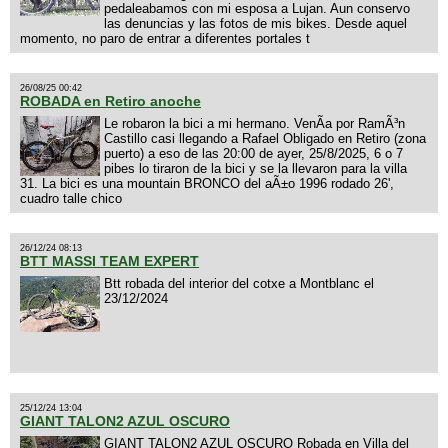
pedaleabamos con mi esposa a Lujan. Aun conservo
las denuncias y las fotos de mis bikes. Desde aquel
momento, no paro de entrar a diferentes portales t
26/08/25 00:42
ROBADA en Retiro anoche
Le robaron la bici a mi hermano. VenÃ­a por RamÃ³n
Castillo casi llegando a Rafael Obligado en Retiro (zona
puerto) a eso de las 20:00 de ayer, 25/8/2025, 6 o 7
pibes lo tiraron de la bici y se la llevaron para la villa
31. La bici es una mountain BRONCO del aÃ±o 1996 rodado 26',
cuadro talle chico
26/12/24 08:13
BTT MASSI TEAM EXPERT
Btt robada del interior del cotxe a Montblanc el
23/12/2024
25/12/24 13:04
GIANT TALON2 AZUL OSCURO
GIANT TALON2 AZUL OSCURO Robada en Villa del