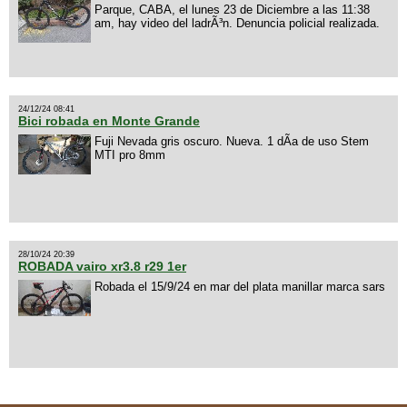
Parque, CABA, el lunes 23 de Diciembre a las 11:38
am, hay video del ladrÃ³n. Denuncia policial realizada.
24/12/24 08:41
Bici robada en Monte Grande
Fuji Nevada gris oscuro. Nueva. 1 dÃ­a de uso Stem
MTI pro 8mm
28/10/24 20:39
ROBADA vairo xr3.8 r29 1er
Robada el 15/9/24 en mar del plata manillar marca sars