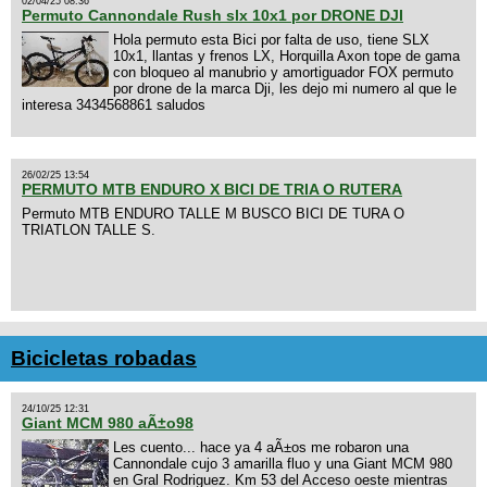
02/04/25 08:36
Permuto Cannondale Rush slx 10x1 por DRONE DJI
Hola permuto esta Bici por falta de uso, tiene SLX
10x1, llantas y frenos LX, Horquilla Axon tope de gama
con bloqueo al manubrio y amortiguador FOX permuto
por drone de la marca Dji, les dejo mi numero al que le
interesa 3434568861 saludos
26/02/25 13:54
PERMUTO MTB ENDURO X BICI DE TRIA O RUTERA
Permuto MTB ENDURO TALLE M BUSCO BICI DE TURA O
TRIATLON TALLE S.
Bicicletas robadas
24/10/25 12:31
Giant MCM 980 aÃ±o98
Les cuento... hace ya 4 aÃ±os me robaron una
Cannondale cujo 3 amarilla fluo y una Giant MCM 980
en Gral Rodriguez. Km 53 del Acceso oeste mientras