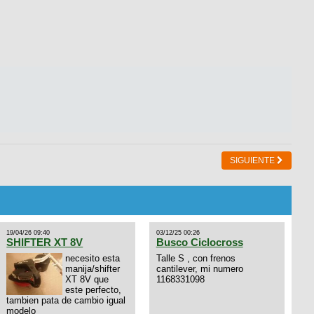
SIGUIENTE
19/04/26 09:40
03/12/25 00:26
SHIFTER XT 8V
Busco Ciclocross
necesito esta
Talle S , con frenos
manija/shifter
cantilever, mi numero
XT 8V que
1168331098
este perfecto,
tambien pata de cambio igual
modelo