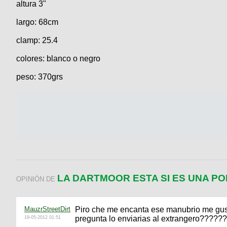
altura 3"
largo: 68cm
clamp: 25.4
colores: blanco o negro
peso: 370grs
LA DARTMOOR ESTA SI ES UNA P
OPINIÓN DE
MauzrStreetDirt
Piro che me encanta ese manubrio me gusta
pregunta lo enviarias al extrangero????
19-05-2012 01:51