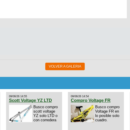
VOLVER A GALERIA
09/06/26 14:55
09/06/26 14:54
Scott Voltage YZ LTD
Compro Voltage FR
Busco compro
Busco compro
scott voltage
Voltage FR en
YZ solo LTD o
lo posible solo
con corredera
cuadro.