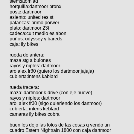
stem:atomlad
horquilla:dartmoor bronx
poste:dartmoor
asiento: united resist
palancas: primo porwer
plato: dartmoor 23t
cadeca:cult medio eslabon
puños: odyssey y bareds
caja: fly bikes
rueda delantera:
maza stg a bulones
rayos y niples: dartmoor
aro:alex fr30 (quiero los dartmoor jajaja)
cubierta:intens kablard
rueda tracera:
maza: dartmoor k-drive (con eje nuevo)
rayos y niples: dartmoor
aro: alex fr30 (sigo quieriendo los dartmoor)
cubierta: intens keblard
camaras fly bikes cobra
buen les dejo las fotos de las cosas q vendo un
cuadro Estern Nightrain 1800 con caja dartmoor