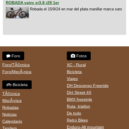
ROBADA vairo xr3.8 r29 1er
Robada el 15/9/24 en mar del plata manillar marca sars
Foro
Fotos
Foro/TÃ©cnica
XC - Rural
Foro/MecÃ¡nica
Bicicleta
Viajes
Bicicleta
DH Descenso Freeride
Dirt Street 4X
TÃ©cnica
BMX freestyle
MecÃ¡nica
Ruta, triatlon
Robadas
De todo
Noticias
Retro Bikes
Calendario
Enduro-All mountain
Tandem