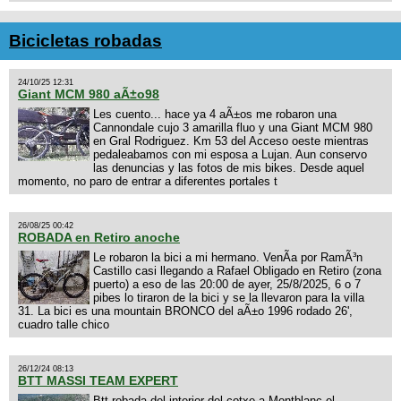
Bicicletas robadas
24/10/25 12:31
Giant MCM 980 aÃ±o98
Les cuento... hace ya 4 aÃ±os me robaron una
Cannondale cujo 3 amarilla fluo y una Giant MCM 980
en Gral Rodriguez. Km 53 del Acceso oeste mientras
pedaleabamos con mi esposa a Lujan. Aun conservo
las denuncias y las fotos de mis bikes. Desde aquel
momento, no paro de entrar a diferentes portales t
26/08/25 00:42
ROBADA en Retiro anoche
Le robaron la bici a mi hermano. VenÃ­a por RamÃ³n
Castillo casi llegando a Rafael Obligado en Retiro (zona
puerto) a eso de las 20:00 de ayer, 25/8/2025, 6 o 7
pibes lo tiraron de la bici y se la llevaron para la villa
31. La bici es una mountain BRONCO del aÃ±o 1996 rodado 26',
cuadro talle chico
26/12/24 08:13
BTT MASSI TEAM EXPERT
Btt robada del interior del cotxe a Montblanc el