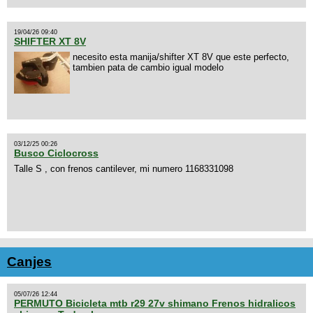
19/04/26 09:40
SHIFTER XT 8V
necesito esta manija/shifter XT 8V que este perfecto,
tambien pata de cambio igual modelo
03/12/25 00:26
Busco Ciclocross
Talle S , con frenos cantilever, mi numero 1168331098
Canjes
05/07/26 12:44
PERMUTO Bicicleta mtb r29 27v shimano Frenos hidralicos