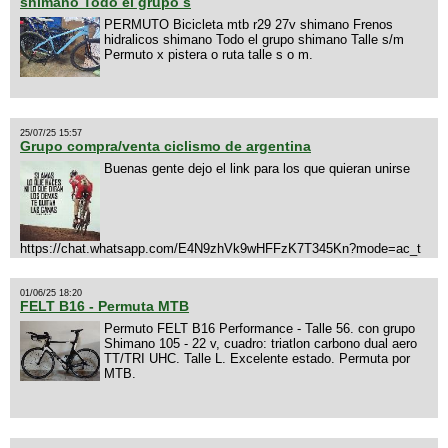
shimano Todo el grupo s
PERMUTO Bicicleta mtb r29 27v shimano Frenos
hidralicos shimano Todo el grupo shimano Talle s/m
Permuto x pistera o ruta talle s o m.
25/07/25 15:57
Grupo compra/venta ciclismo de argentina
Buenas gente dejo el link para los que quieran unirse
https://chat.whatsapp.com/E4N9zhVk9wHFFzK7T345Kn?mode=ac_t
01/06/25 18:20
FELT B16 - Permuta MTB
Permuto FELT B16 Performance - Talle 56. con grupo
Shimano 105 - 22 v, cuadro: triatlon carbono dual aero
TT/TRI UHC. Talle L. Excelente estado. Permuta por
MTB.