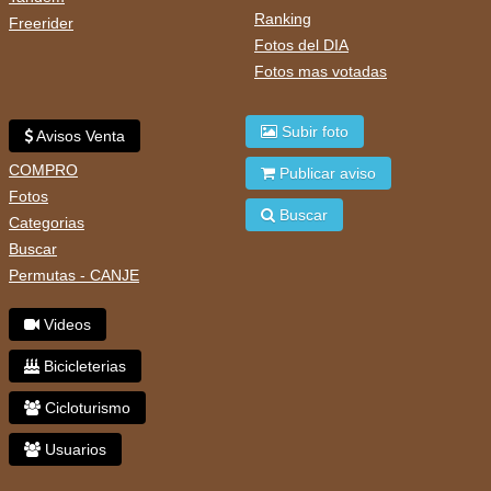
Ranking
Freerider
Fotos del DIA
Fotos mas votadas
Subir foto
Avisos Venta
COMPRO
Publicar aviso
Fotos
Buscar
Categorias
Buscar
Permutas - CANJE
Videos
Bicicleterias
Cicloturismo
Usuarios