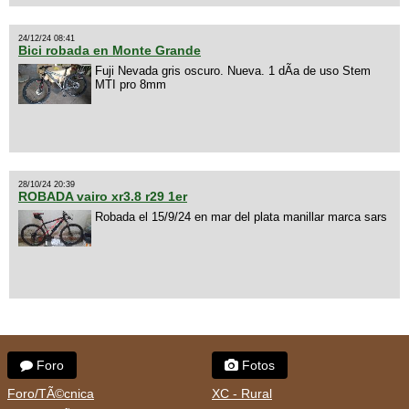
24/12/24 08:41
Bici robada en Monte Grande
Fuji Nevada gris oscuro. Nueva. 1 dÃ­a de uso Stem
MTI pro 8mm
28/10/24 20:39
ROBADA vairo xr3.8 r29 1er
Robada el 15/9/24 en mar del plata manillar marca sars
Foro
Fotos
Foro/TÃ©cnica
XC - Rural