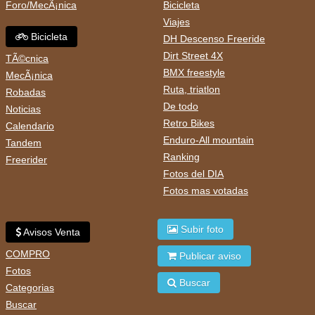
Foro/MecÃ¡nica
Bicicleta
Viajes
Bicicleta
DH Descenso Freeride
Dirt Street 4X
TÃ©cnica
BMX freestyle
MecÃ¡nica
Ruta, triatlon
Robadas
De todo
Noticias
Retro Bikes
Calendario
Enduro-All mountain
Tandem
Ranking
Freerider
Fotos del DIA
Fotos mas votadas
Subir foto
Avisos Venta
COMPRO
Publicar aviso
Fotos
Buscar
Categorias
Buscar