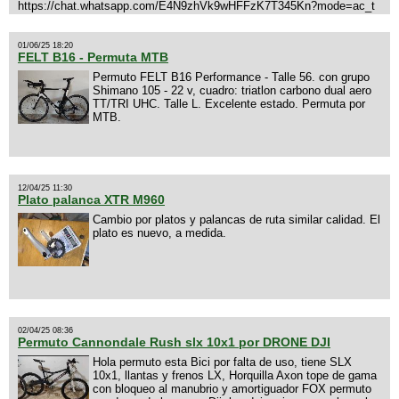
https://chat.whatsapp.com/E4N9zhVk9wHFFzK7T345Kn?mode=ac_t
01/06/25 18:20
FELT B16 - Permuta MTB
Permuto FELT B16 Performance - Talle 56. con grupo
Shimano 105 - 22 v, cuadro: triatlon carbono dual aero
TT/TRI UHC. Talle L. Excelente estado. Permuta por
MTB.
12/04/25 11:30
Plato palanca XTR M960
Cambio por platos y palancas de ruta similar calidad. El
plato es nuevo, a medida.
02/04/25 08:36
Permuto Cannondale Rush slx 10x1 por DRONE DJI
Hola permuto esta Bici por falta de uso, tiene SLX
10x1, llantas y frenos LX, Horquilla Axon tope de gama
con bloqueo al manubrio y amortiguador FOX permuto