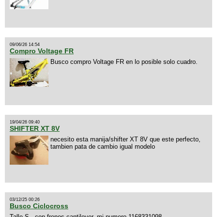
09/06/26 14:54
Compro Voltage FR
Busco compro Voltage FR en lo posible solo cuadro.
19/04/26 09:40
SHIFTER XT 8V
necesito esta manija/shifter XT 8V que este perfecto,
tambien pata de cambio igual modelo
03/12/25 00:26
Busco Ciclocross
Talle S , con frenos cantilever, mi numero 1168331098