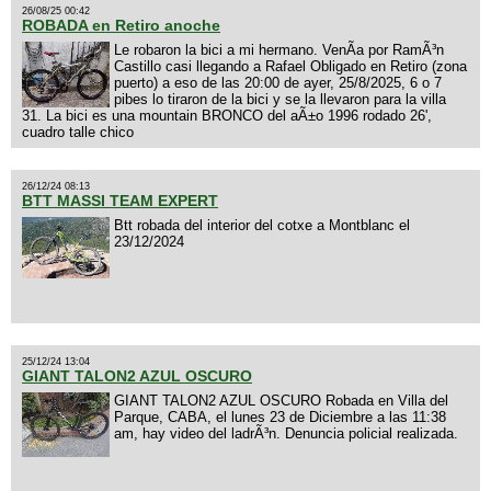
26/08/25 00:42
ROBADA en Retiro anoche
Le robaron la bici a mi hermano. VenÃ­a por RamÃ³n
Castillo casi llegando a Rafael Obligado en Retiro (zona
puerto) a eso de las 20:00 de ayer, 25/8/2025, 6 o 7
pibes lo tiraron de la bici y se la llevaron para la villa
31. La bici es una mountain BRONCO del aÃ±o 1996 rodado 26',
cuadro talle chico
26/12/24 08:13
BTT MASSI TEAM EXPERT
Btt robada del interior del cotxe a Montblanc el
23/12/2024
25/12/24 13:04
GIANT TALON2 AZUL OSCURO
GIANT TALON2 AZUL OSCURO Robada en Villa del
Parque, CABA, el lunes 23 de Diciembre a las 11:38
am, hay video del ladrÃ³n. Denuncia policial realizada.