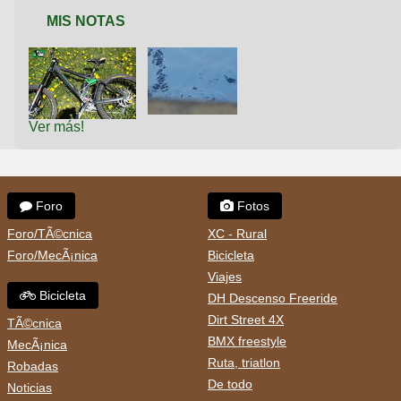
MIS NOTAS
Ver más!
Foro
Fotos
Foro/TÃ©cnica
XC - Rural
Foro/MecÃ¡nica
Bicicleta
Viajes
Bicicleta
DH Descenso Freeride
Dirt Street 4X
TÃ©cnica
BMX freestyle
MecÃ¡nica
Ruta, triatlon
Robadas
De todo
Noticias