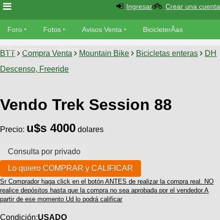
Ingresar
Crear una cuenta
Foro
Foro
Fotos
Avisos Venta
BicicleterÃ­as
Foro
Bicicletas
Videos
Fotos
BTT
Compra Venta
Mountain Bike
Bicicletas enteras
DH
TÃ©cnica
Descenso, Freeride
Avisos
MecÃ¡nica
SUBÃ
Ventas
tu foto
Vendo Trek Session 88
BicicleterÃ­
Galeria
u$s 4000
SUBÃ
as
Precio:
dolares
tu
XC
aviso
Bicicletas
Bicicletas
Buscar
Viajes
Videos
Sr Comprador haga click en el botón ANTES de realizar la compra real. NO
Bicicletas
Ultimos
realice depósitos hasta que la compra no sea aprobada por el vendedor.A
Descenso
Cicloturismo
partir de ese momento Ud lo podrá calificar
Tandem
Fotos
Dirt
Condición:
USADO
Freerider