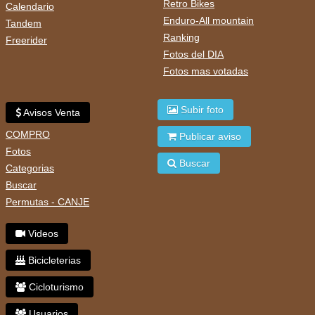
Retro Bikes
Calendario
Enduro-All mountain
Tandem
Ranking
Freerider
Fotos del DIA
Fotos mas votadas
Subir foto
Avisos Venta
COMPRO
Publicar aviso
Fotos
Buscar
Categorias
Buscar
Permutas - CANJE
Videos
Bicicleterias
Cicloturismo
Usuarios