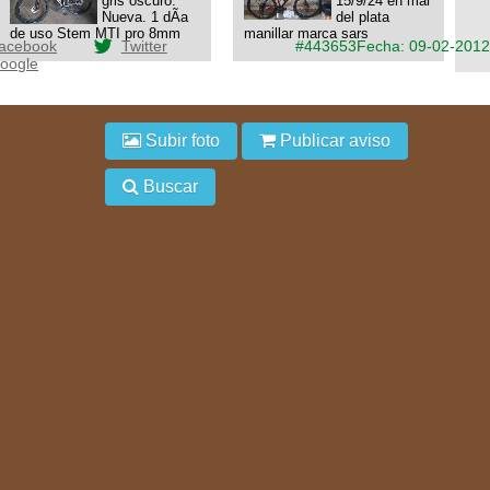
gris oscuro.
15/9/24 en mar
Nueva. 1 dÃ­a
del plata
de uso Stem MTI pro 8mm
manillar marca sars
acebook
Twitter
#443653
Fecha: 09-02-2012
oogle
Subir foto
Publicar aviso
Buscar