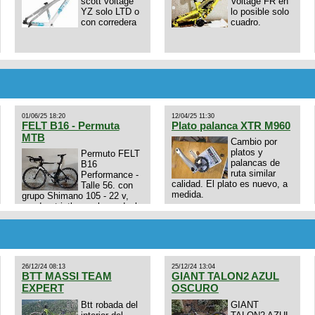
scott voltage
Voltage FR en
YZ solo LTD o
lo posible solo
con corredera
cuadro.
01/06/25 18:20
12/04/25 11:30
FELT B16 - Permuta
Plato palanca XTR M960
MTB
Cambio por
platos y
Permuto FELT
palancas de
B16
ruta similar
Performance -
calidad. El plato es nuevo, a
Talle 56. con
medida.
grupo Shimano 105 - 22 v,
cuadro: triatlon carbono dual
E4N9zhVk9wHFFzK7T345Kn?
aero TT/TRI UHC. Talle L.
Excelente estado. Permuta
por MTB.
26/12/24 08:13
25/12/24 13:04
BTT MASSI TEAM
GIANT TALON2 AZUL
EXPERT
OSCURO
Btt robada del
GIANT