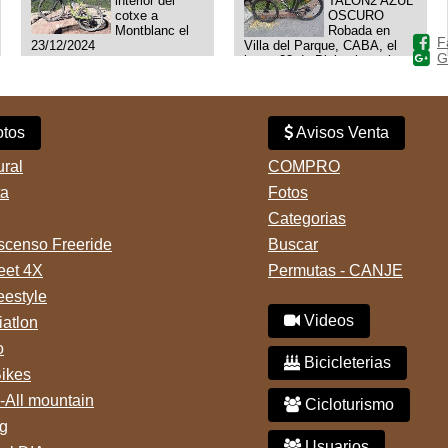
interior del
TALON2 AZUL
cotxe a
OSCURO
Montblanc el
Robada en
F
23/12/2024
Villa del Parque, CABA, el
G
lunes 23 de Diciembre a las
11:38 am, hay video del
ladrÃ³n. Denuncia policial
realizada.
tos
Avisos Venta
ural
COMPRO
ta
Fotos
Categorias
censo Freeride
Buscar
reet 4X
Permutas - CANJE
eestyle
Videos
iatlon
o
Bicicleterias
Bikes
-All mountain
Cicloturismo
g
Usuarios