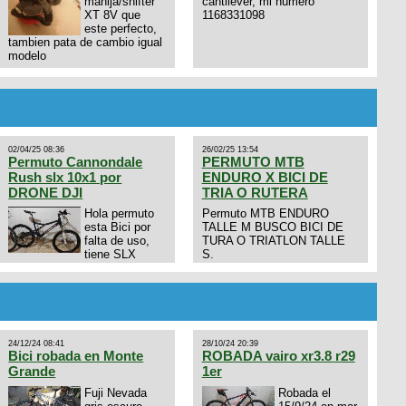
manija/shifter
cantilever, mi numero
XT 8V que
1168331098
este perfecto,
tambien pata de cambio igual
modelo
02/04/25 08:36
26/02/25 13:54
Permuto Cannondale
PERMUTO MTB
Rush slx 10x1 por
ENDURO X BICI DE
DRONE DJI
TRIA O RUTERA
Hola permuto
Permuto MTB ENDURO
esta Bici por
TALLE M BUSCO BICI DE
falta de uso,
TURA O TRIATLON TALLE
tiene SLX
S.
10x1, llantas y frenos LX,
Horquilla Axon tope de gama
con bloqueo al manubrio y
amortiguador FOX permuto
por drone de la marca Dji, les
dejo mi numero al que le
24/12/24 08:41
28/10/24 20:39
interesa 3434568861 saludos
Bici robada en Monte
ROBADA vairo xr3.8 r29
Grande
1er
Fuji Nevada
Robada el