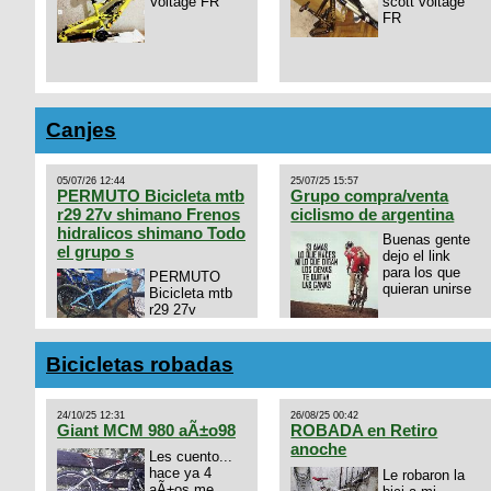
Voltage FR
scott voltage
FR
Canjes
05/07/26 12:44
25/07/25 15:57
PERMUTO Bicicleta mtb
Grupo compra/venta
r29 27v shimano Frenos
ciclismo de argentina
hidralicos shimano Todo
Buenas gente
el grupo s
dejo el link
para los que
PERMUTO
quieran unirse
Bicicleta mtb
r29 27v
shimano
https://chat.whatsapp.com/
Frenos hidralicos shimano
mode=ac_t
Todo el grupo shimano Talle
Bicicletas robadas
s/m Permuto x pistera o ruta
talle s o m.
24/10/25 12:31
26/08/25 00:42
Giant MCM 980 aÃ±o98
ROBADA en Retiro
anoche
Les cuento...
hace ya 4
Le robaron la
aÃ±os me