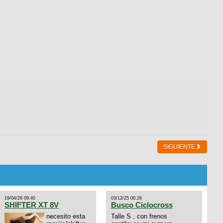
SIGUIENTE
19/04/26 09:40
03/12/25 00:26
SHIFTER XT 8V
Busco Ciclocross
necesito esta
Talle S , con frenos