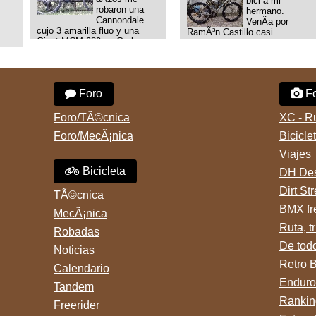
bici a mi
robaron una
hermano.
Cannondale
VenÃ­a por
cujo 3 amarilla fluo y una
RamÃ³n Castillo casi
Giant MCM 980 en Gral
llegando a Rafael Obligado en
Rodriguez. Km 53 del Acceso
Retiro (zona puerto) a eso de
oeste mientras
las 20:00 de ayer, 25/8/2025,
pedaleabamos con mi esposa
6 o 7 pibes lo tiraron de la
a Lujan. Aun conservo las
bici y se la llevaron para la
Foro
Fo
denuncias y las fotos de mis
villa 31. La bici es una
bikes. Desde aquel momento,
mountain BRONCO del aÃ±o
no paro de entrar a diferentes
1996 rodado 26', cuadro talle
Foro/TÃ©cnica
XC - R
portales t
chico
Foro/MecÃ¡nica
Bicicle
Viajes
Bicicleta
DH Des
Dirt St
TÃ©cnica
BMX fr
MecÃ¡nica
Ruta, tr
Robadas
De tod
Noticias
Retro 
Calendario
Enduro
Tandem
Rankin
Freerider